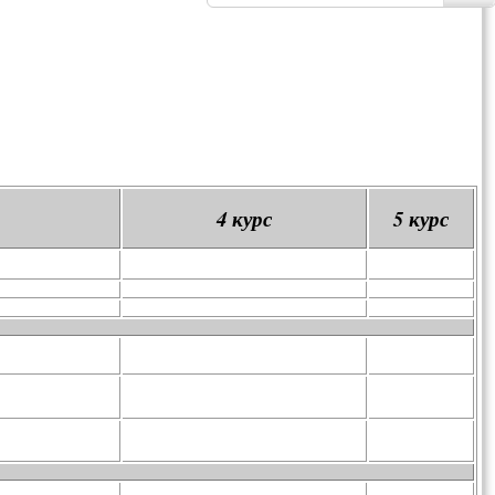
4 курс
5 курс