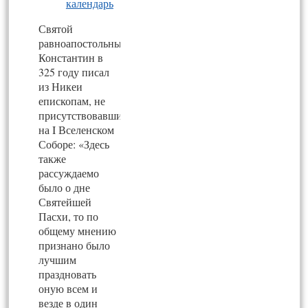
календарь
Святой
равноапостольный
Константин в
325 году писал
из Никеи
епископам, не
присутствовавшим
на I Вселенском
Соборе: «Здесь
также
рассуждаемо
было о дне
Святейшей
Пасхи, то по
общему мнению
признано было
лучшим
праздновать
оную всем и
везде в один