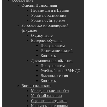
Образование
Основы Православия
Первые шаги в Церкви
Уроки по Катихизису
Уроки по Литургике
Богословско-миссионерский
факультет
О факультете
Вечернее обучение
Поступающим
Расписание лекций
Контакты
Дистанционное обучение
Поступающим
Учебный план БМФ ДО
Выездная сессия
Контакты
Воскресная школа
Методические пособия
Учебный материал
Сценарии праздников
Конкурсы, викторины