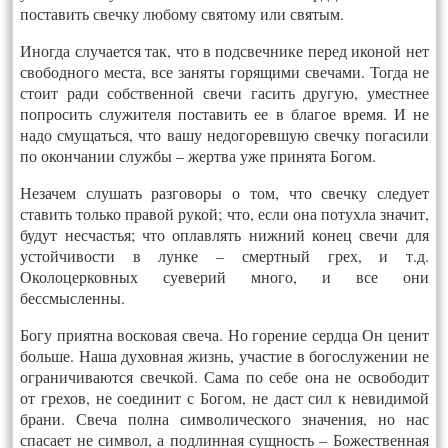
поставить свечку любому святому или святым.
Иногда случается так, что в подсвечнике перед иконой нет
свободного места, все заняты горящими свечами. Тогда не
стоит ради собственной свечи гасить другую, уместнее
попросить служителя поставить ее в благое время. И не
надо смущаться, что вашу недогоревшую свечку погасили
по окончании службы – жертва уже принята Богом.
Незачем слушать разговоры о том, что свечку следует
ставить только правой рукой; что, если она потухла значит,
будут несчастья; что оплавлять нижний конец свечи для
устойчивости в лунке – смертный грех, и т.д.
Околоцерковных суеверий много, и все они
бессмысленны.
Богу приятна восковая свеча. Но горение сердца Он ценит
больше. Наша духовная жизнь, участие в богослужении не
ограничиваются свечкой. Сама по себе она не освободит
от грехов, не соединит с Богом, не даст сил к невидимой
брани. Свеча полна символического значения, но нас
спасает не символ, а подлинная сущность – Божественная