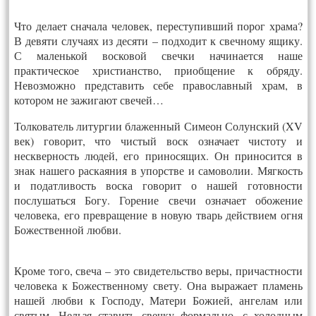
Что делает сначала человек, переступивший порог храма?
В девяти случаях из десяти – подходит к свечному ящику.
С маленькой восковой свечки начинается наше
практическое христианство, приобщение к обряду.
Невозможно представить себе православный храм, в
котором не зажигают свечей…
Толкователь литургии блаженный Симеон Солунский (XV
век) говорит, что чистый воск означает чистоту и
нескверность людей, его приносящих. Он приносится в
знак нашего раскаяния в упорстве и самоволии. Мягкость
и податливость воска говорит о нашей готовности
послушаться Богу. Горение свечи означает обожение
человека, его превращение в новую тварь действием огня
Божественной любви.
Кроме того, свеча – это свидетельство веры, причастности
человека к Божественному свету. Она выражает пламень
нашей любви к Господу, Матери Божией, ангелам или
святым. Нельзя ставить свечку формально, с холодным