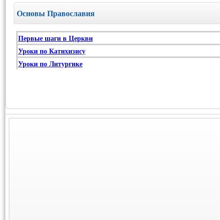
Основы Православия
Первые шаги в Церкви
Уроки по Катихизису
Уроки по Литургике