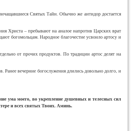
причащавшиеся Святых Тайн. Обычно же антидор достается
ения Христа – пребывают на аналое напротив Царских врат
здают богомольцам. Народное благочестие усвоило артосу и
тдельно от прочих продуктов. По традиции артос делят на
. Ранее вечерние богослужения длились довольно долго, и
ение ума моего, во укрепление душевных и телесных сил
тере и всех святых Твоих. Аминь.