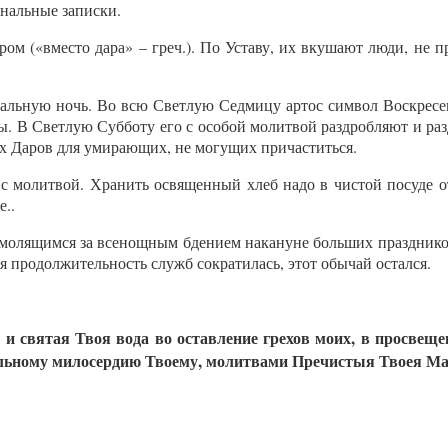
нальные записки.
ом («вместо дара» – греч.). По Уставу, их вкушают люди, не 
схальную ночь. Во всю Светлую Седмицу артос символ Воскрес
ы. В Светлую Субботу его с особой молитвой раздробляют и ра
х Даров для умирающих, не могущих причаститься.
, с молитвой. Хранить освященный хлеб надо в чистой посуде о
е..
я молящимся за всенощным бдением накануне больших праздников
я продолжительность служб сократилась, этот обычай остался.
 и святая Твоя вода во оставление грехов моих, в просвещ
дельному милосердию Твоему, молитвами Пречистыя Твоея Ма