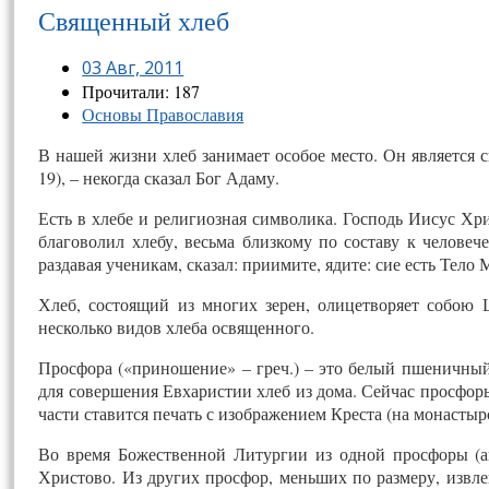
Священный хлеб
03 Авг, 2011
Прочитали: 187
Основы Православия
В нашей жизни хлеб занимает особое место. Он является с
19), – некогда сказал Бог Адаму.
Есть в хлебе и религиозная символика. Господь Иисус Хрис
благоволил хлебу, весьма близкому по составу к человеч
раздавая ученикам, сказал: приимите, ядите: сие есть Тело 
Хлеб, состоящий из многих зерен, олицетворяет собою
несколько видов хлеба освященного.
Просфора («приношение» – греч.) – это белый пшеничный
для совершения Евхаристии хлеб из дома. Сейчас просфоры
части ставится печать с изображением Креста (на монасты
Во время Божественной Литургии из одной просфоры (аг
Христово. Из других просфор, меньших по размеру, извл