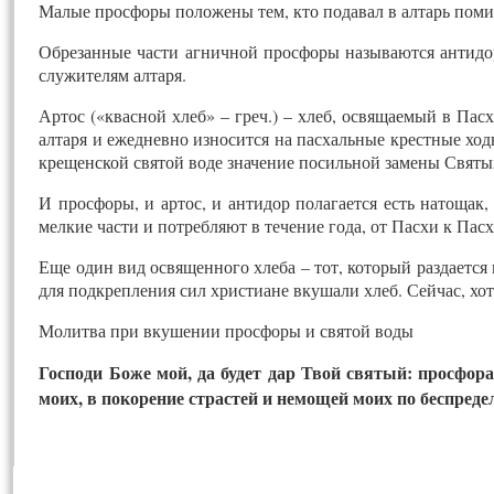
Малые просфоры положены тем, кто подавал в алтарь поми
Обрезанные части агничной просфоры называются антидор
служителям алтаря.
Артос («квасной хлеб» – греч.) – хлеб, освящаемый в Па
алтаря и ежедневно износится на пасхальные крестные ход
крещенской святой воде значение посильной замены Святы
И просфоры, и артос, и антидор полагается есть натощак
мелкие части и потребляют в течение года, от Пасхи к Пасх
Еще один вид освященного хлеба – тот, который раздаетс
для подкрепления сил христиане вкушали хлеб. Сейчас, хот
Молитва при вкушении просфоры и святой воды
Господи Боже мой, да будет дар Твой святый: просфора
моих, в покорение страстей и немощей моих по беспре