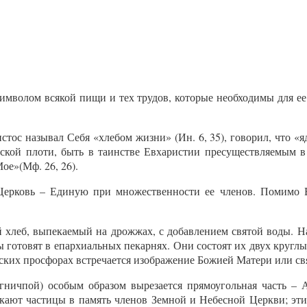
имволом всякой пищи и тех трудов, которые необходимы для ее 
тос называл Себя «хлебом жизни» (Ин. 6, 35), говорил, что «я
еской плоти, быть в таинстве Евхаристии пресуществляемым в
Мое»(Мф. 26, 26).
 Церковь – Единую при множественности ее членов. Помимо Е
 хлеб, выпекаемый на дрожжах, с добавлением святой воды. Н
 готовят в епархиальных пекарнях. Они состоят их двух круглых
рских просфорах встречается изображение Божией Матери или св
ничпой) особым образом вырезается прямоугольная часть – А
екают частицы в память членов Земной и Небесной Церкви; эти