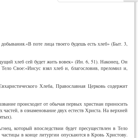
добывания.«В поте лица твоего будешь есть хлеб» (Быт. 3,
дущий хлеб сей будет жить вовек» (Ин. 6, 51). Наконец, Он
 Тело Свое:«Иисус взял хлеб и, благословив, преломил и,
вхаристического Хлеба, Православная Церковь содержит
азвание происходит от обычая первых христиан приносить
 частей, в ознаменование двух естеств Христа. На верхней
ятых).
гнец, который впоследствии будет пресуществлен в Тело
 частицы в конце литургии опускаются в Кровь Христову.