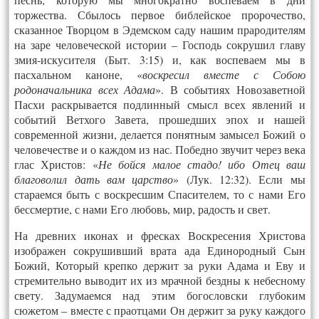
торжества. Сбылось первое библейское пророчество,
сказанное Творцом в Эдемском саду нашим прародителям
на заре человеческой истории – Господь сокрушил главу
змия-искусителя (Быт. 3:15) и, как воспеваем мы в
пасхальном каноне, «
воскресил вместе с Собою
родоначальника всех Адама
». В событиях Новозаветной
Пасхи раскрывается подлинный смысл всех явлений и
событий Ветхого Завета, прошедших эпох и нашей
современной жизни, делается понятным замысел Божий о
человечестве и о каждом из нас. Победно звучит через века
глас Христов: «
Не бойся малое стадо! ибо Отец ваш
благоволил дать вам царство
» (Лук. 12:32). Если мы
стараемся быть с воскресшим Спасителем, то с нами Его
бессмертие, с нами Его любовь, мир, радость и свет.
На древних иконах и фресках Воскресения Христова
изображен сокрушивший врата ада Единородный Сын
Божий, Который крепко держит за руки Адама и Еву и
стремительно выводит их из мрачной бездны к небесному
свету. Задумаемся над этим богословски глубоким
сюжетом – вместе с праотцами Он держит за руку каждого