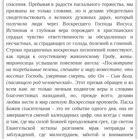
спасения. Пребывая в радости пасхального торжества, мы
призваны не только словами, но и делами убедительно
свидетельствовать о великих духовных дарах, который
получили люди через Воскресшего Господа Иисуса.
Истинная и глубокая вера порождает в христианских
сердцах чувство ответственности за обездоленных и
несчастных, за страдающих от голода, болезней и гонений.
Строки праздничных воскресных песнопений повествуют,
как придя к опустевшему живоносному Гробу, жены-
мироносицы услышали повеление ангела: «
Посмотрите
на погребальные пелены, спешите и миру возвестите, что
восстал Господь, умертвив смерть, ибо Он – Сын Бога,
спасающего род человеческий
». Этот призыв обращен и ко
всем нам: не только личным подвигом веры и словами
благочестивых назиданий, но, прежде всего, делами
любви нести в мир
светлую Воскресения проповедь
. Пасха
Божия спасительная – это не событие одного дня, она не
завершается сменой календарных цифр, она всегда с нами
и там, где мы силой Божией преодолеваем грех, где светом
Евангельской истины разгоняем мрак неправды и
заблуждений, где милосердием, заботой и вниманием