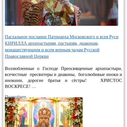
Пасхальное послание Патриарха Московского и всея Руси
КИРИЛЛА архипастырям, пастырям, диаконам,
монашествующим и всем верным чадам Русской
Православной Церкви
Возлюбленные о Господе Преосвященные архипастыри,
всечестные пресвитеры и диаконы, боголюбивые иноки и
инокини, дорогие братья и сёстры! ХРИСТОС
ВОСКРЕСЕ! …
Подробнее…