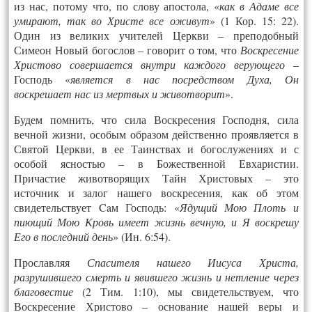
из нас, потому что, по слову апостола, «
как в Адаме все
умирают, так во Христе все оживут
» (1 Кор. 15: 22).
Один из великих учителей Церкви – преподобный
Симеон Новый богослов – говорит о том, что
Воскресение
Христово совершается внутри каждого верующего
–
Господь «
является в нас посредством Духа, Он
воскрешает нас
из мертвых и животворит
».
Будем помнить, что сила Воскресения Господня, сила
вечной жизни, особым образом действенно проявляется в
Святой Церкви, в ее Таинствах и богослужениях и с
особой ясностью – в Божественной Евхаристии.
Причастие животворящих Тайн Христовых – это
источник и залог нашего воскресения, как об этом
свидетельствует Caм Господь: «
Ядущий Мою Плоть и
пиющий Мою Кровь имеет жизнь вечную, и Я воскрешу
Его в последний день
» (Ин. 6:54).
Прославляя
Спасителя нашего Иисуса Христа,
разрушившего смерть и явившего жизнь и нетление через
благовестие
(2 Тим. 1:10), мы свидетельствуем, что
Воскресение Христово – основание нашей веры и