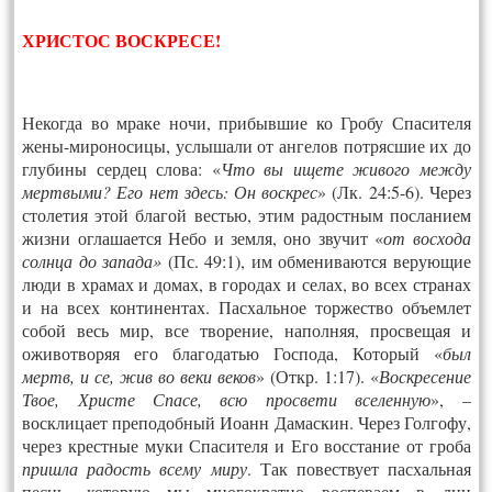
ХРИСТОС ВОСКРЕСЕ!
Некогда во мраке ночи, прибывшие ко Гробу Спасителя
жены-мироносицы, услышали от ангелов потрясшие их до
глубины сердец слова: «
Что вы ищете живого между
мертвыми? Его нет здесь: Он воскрес
» (Лк. 24:5-6). Через
столетия этой благой вестью, этим радостным посланием
жизни оглашается Небо и земля, оно звучит «
от восхода
солнца до запада»
(Пс. 49:1), им обмениваются верующие
люди в храмах и домах, в городах и селах, во всех странах
и на всех континентах. Пасхальное торжество объемлет
собой весь мир, все творение, наполняя, просвещая и
оживотворяя его благодатью Господа, Который «
был
мертв, и се, жив во веки веков
» (Откр. 1:17). «
Воскресение
Твое, Христе Спасе, всю просвети вселенную
», –
восклицает преподобный Иоанн Дамаскин. Через Голгофу,
через крестные муки Спасителя и Его восстание от гроба
пришла радость всему миру
. Так повествует пасхальная
песнь, которую мы многократно воспеваем в дни