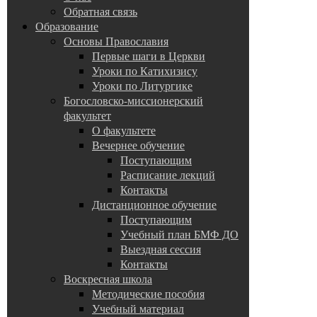
Обратная связь
Образование
Основы Православия
Первые шаги в Церкви
Уроки по Катихизису
Уроки по Литургике
Богословско-миссионерский
факультет
О факультете
Вечернее обучение
Поступающим
Расписание лекций
Контакты
Дистанционное обучение
Поступающим
Учебный план БМФ ДО
Выездная сессия
Контакты
Воскресная школа
Методические пособия
Учебный материал