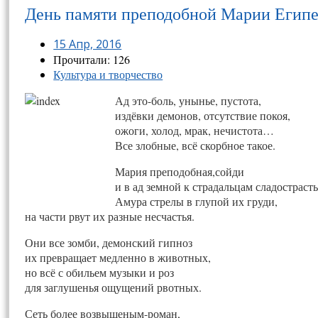
День памяти преподобной Марии Египе
15 Апр, 2016
Прочитали: 126
Культура и творчество
Ад это-боль, унынье, пустота,
издёвки демонов, отсутствие покоя,
ожоги, холод, мрак, нечистота…
Все злобные, всё скорбное такое.
Мария преподобная,сойди
и в ад земной к страдальцам сладострасть
Амура стрелы в глупой их груди,
на части рвут их разные несчастья.
Они все зомби, демонский гипноз
их превращает медленно в животных,
но всё с обильем музыки и роз
для заглушенья ощущений рвотных.
Сеть более возвышеным-роман,