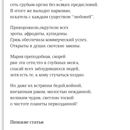
сеть грубым-оргии без всяких предисловий.
В итоге же выходит наркоман,
искатель с каждым существом “любовей”.
Приворожили,окрутили всех
эроты, афродиты, купидоны.
Грязь обеспечила коммерческий успех.
Открыты в душах скотские законы.
Мария преподобная, скорей
рви эти сети,что в глубинах мозга,
спасай всех заблудившихся людей,
хотя есть те, к кому стучаться поздно.
Но даже их встряхни бедой,войной,
внезапным раком, милостью нежданной,
великим чудом, светлою тоской
о чистоте планеты первозданной!
Похожие статьи