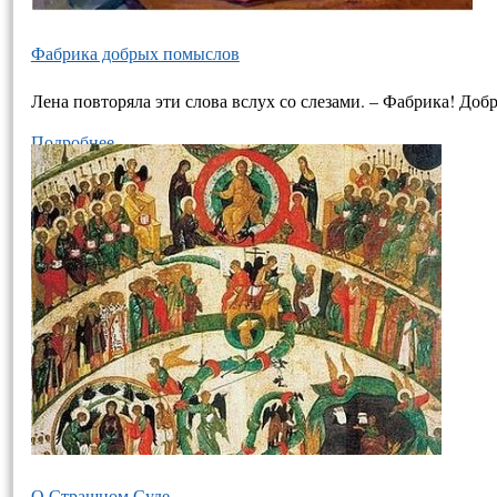
Фабрика добрых помыслов
Лена повторяла эти слова вслух со слезами. – Фабрика! Доб
Подробнее…
О Страшном Суде