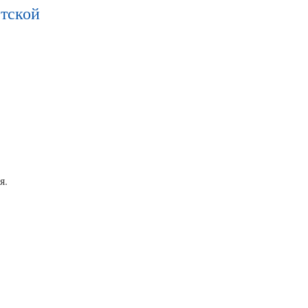
тской
я.