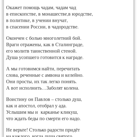
Окажет помощь чадам, чадам чад
в епископстве, в монашестве,в юродстве,
в политике, в учении внучат,
в спасении России, в чадородстве.
Окончен с болью многолетний бой.
Враги отражены, как в Сталинграде,
его молитв таинственной стеной.
Душа усопшего готовится к награде.
А мы готовимся найти, перечитать
слова, реченные с амвона и келейно.
Они просты, их так легко понять.
А вот исполнить…Заболят колена.
Воистину он Павлов – столько душ,
как и апостол, отобрал у ада.
Услышим мы и карканье кликуш,
что ждать беды по смерти его надо.
Не верьте! Столько радости придёт
на каждого, когда душа святого