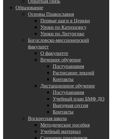
Обратная связь
Образование
Основы Православия
Первые шаги в Церкви
Уроки по Катихизису
Уроки по Литургике
Богословско-миссионерский
факультет
О факультете
Вечернее обучение
Поступающим
Расписание лекций
Контакты
Дистанционное обучение
Поступающим
Учебный план БМФ ДО
Выездная сессия
Контакты
Воскресная школа
Методические пособия
Учебный материал
Сценарии праздников