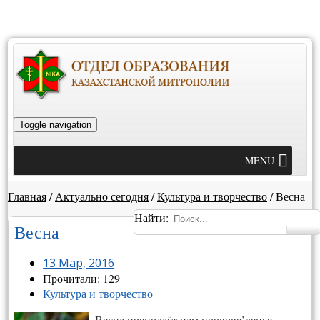
Toggle navigation
MENU
Главная
/
Актуально сегодня
/
Культура и творчество
/
Весна
Найти:
Весна
13 Мар, 2016
Прочитали: 129
Культура и творчество
Весна преподаёт нам почвове’денье,