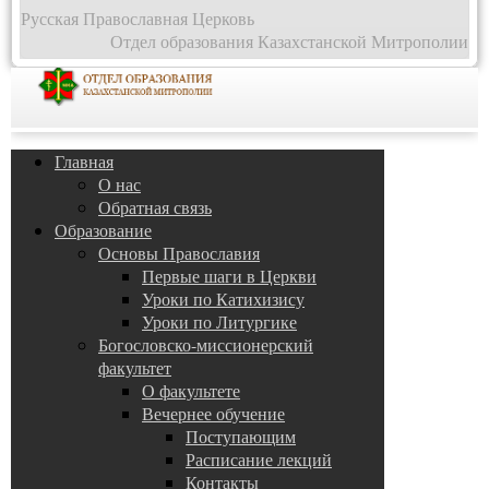
Русская Православная Церковь
Отдел образования Казахстанской Митрополии
Главная
О нас
Обратная связь
Образование
Основы Православия
Первые шаги в Церкви
Уроки по Катихизису
Уроки по Литургике
Богословско-миссионерский
факультет
О факультете
Вечернее обучение
Поступающим
Расписание лекций
Контакты