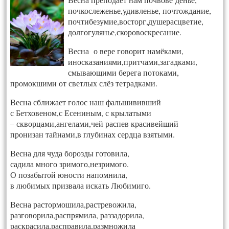
почкослеженье,удивленье, почтождание,
почтибезумие,восторг,душерасцветие,
долгогулянье,скоровоскресание.
Весна о вере говорит намёками,
иносказаниями,притчами,загадками,
смывающими берега потоками,
промокшими от светлых слёз тетрадками.
Весна сближает голос наш фальшививший
с Бетховеном,с Есениным, с крылатыми
– скворцами,ангелами,чей распев красивейший
пронизан тайнами,в глубинах сердца взятыми.
Весна для чуда борозды готовила,
садила много зримого,незримого.
О позабытой юности напомнила,
в любимых призвала искать Любимиго.
Весна растормошила,растревожила,
разговорила,распрямила, раззадорила,
раскрасила,расправила,размножила