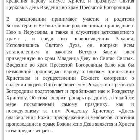
крещения народу Иисуса Христа, и празднует Святая
Церковь в день Введения во храм Пресвятой Богородицы.
В праздновании принимают участие и родители
Богоматери, и Ее ближайшие родственники, пришедшие с
Нею в Иерусалим, а также и служители ветхозаветного
храма , и среди них первосвященник Захария.
Исполнившись Святого Духа, он, вопреки всем
установлениям и законам Ветхого Завета, ввел
приведенную во храм Младенца-Деву во Святая Святых.
Введение во храм Пресвятой Богородицы было как бы
безмолвной проповедью народу о близком пришествии
Христовом и осуществлении Божиего смотрения о
спасении людей. Оно еще более, чем Рождество Пресвятой
Богородицы подготовляет и приближает нас к Рождеству
Христову. Об этом говорит тропарь празднику , в такой же
мере посвященный самому празднику, как и
последующему за ним Рождеству Христову: «Днесь
благоволения Божия преображение и человеков спасения
проповедание: в храме Божии ясно Дева является и Христа
всем предвозвещает».