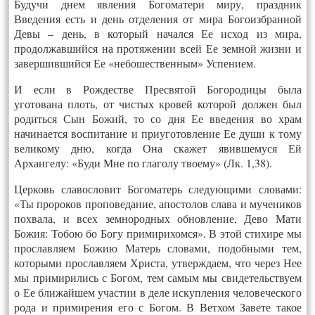
Будучи днем явления Богоматери миру, праздник
Введения есть и день отделения от мира Богоизбранной
Девы – день, в который начался Ее исход из мира,
продолжавшийся на протяжении всей Ее земной жизни и
завершившийся Ее «небошественным» Успением.
И если в Рождестве Пресвятой Богородицы была
уготована плоть, от чистых кровей которой должен был
родиться Сын Божий, то со дня Ее введения во храм
начинается воспитание и приуготовление Ее души к тому
великому дню, когда Она скажет явившемуся Ей
Архангелу: «Буди Мне по глаголу твоему» (Лк. 1,38).
Церковь славословит Богоматерь следующими словами:
«Ты пророков проповедание, апостолов слава и мучеников
похвала, и всех земнородных обновление, Дево Мати
Божия: Тобою бо Богу примирихомся». В этой стихире мы
прославляем Божию Матерь словами, подобными тем,
которыми прославляем Христа, утверждаем, что через Нее
мы примирились с Богом, тем самым мы свидетельствуем
о Ее ближайшем участии в деле искупления человеческого
рода и примирения его с Богом. В Ветхом Завете такое