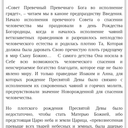
«Совет Превечный Превечнаго Бога во исполнение
грядет», – читаем мы в каноне предпразднству Введения.
Начало исполнения превечного Совета о спасении
человечества мы праздновали в день Рождества
Богородицы, когда и началось исполнение чаяний
ветхозаветных праведников и разрешилось неплодство
человеческого естества и родилась плотию Та, Которая
должна была даровать Свою пречистую плоть грядущему
в мир Сыну Божию… С самого детства Она носила в
Себе всю возможность человеческого спасения и
неисчерпаемое богатство благодати, которое еще не было
явлено миру. И только праведные Иоаким и Анна, для
которых рождение Пресвятой Девы было связано с
исполнением их сокровенных чаяний и горячих молитв,
предчувствовали значение Новорожденной для спасения
человечества.
Но плотского рождения Пресвятой Девы было
недостаточно, чтобы стать Матерью Божией, ибо
предстоящая Царю неба и земли Царица, «превознесенная
превыше всех тварей небесных и земных, была дщерью