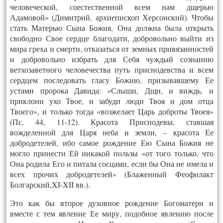
человеческой, соестественной всем нам дщерью
Адамовой» (Димитрий, архиепископ Херсонский). Чтобы
стать Матерью Сына Божия, Она должна была открыть
свободно Свое сердце благодати, добровольно выйти из
мира греха и смерти, отказаться от земных привязанностей
и добровольно избрать для Себя чуждый сознанию
ветхозаветного человечества путь приснодевства и всем
сердцем последовать гласу Божию, призывавшему Ее
устами пророка Давида: «Слыши, Дщи, и виждь, и
приклони ухо Твое, и забуди люди Твоя и дом отца
Твоего», и только тогда «возжелает Царь доброты Твоея»
(Пс. 44, 11-12). Красота Приснодевы, ставшая
вожделенной для Царя неба и земли, – красота Ее
добродетелей, ибо самое рождение Ею Сына Божия не
могло принести Ей никакой пользы «от того только, что
Она родила Его и питала сосцами, если бы Она не имела и
всех прочих добродетелей» (Блаженный Феофилакт
Болгарский,XI-XII вв.).
Это как бы второе духовное рождение Богоматери и
вместе с тем явление Ее миру, подобное явлению после