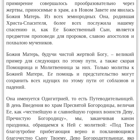
примирение совершалось прообразовательно через
жертвы, приносимые в храм, а в Новом Завете им явилась
Божия Матерь. Из всех земнородных Она, родившая
Христа-Спасителя, более всех послужила нашему
спасению и, как Ее Божественный Сын, является
предметом проповеди для пророков, славою апостолов и
похвалою мучеников.
Божия Матерь, будучи чистой жертвой Богу, – великий
пример для следующих по этому пути, а также скорая
Помощница и Молитвенница за них. Только молитва к
Божией Матери, Ее помощь и предстательство могут
сохранить всех идущих по этому пути от соблазнов и
падений.
Она именуется Одигитрией, то есть Путеводительницей.
В день Введения во храм Пресвятой Богородицы, величая
Ее, как «честнейшую и славнейшую горних воинств Деву,
Пречистую Богородицу», мы, заканчивая канон
праздника, обращаемся к Ней с молитвой: «Под Твое
благоутробие прибегающия верно и покланяющияся
благочестно Сыну Твоему, Дево Богородительнице, яко