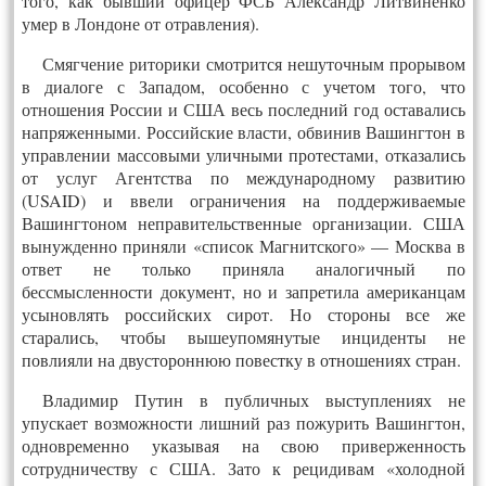
того, как бывший офицер ФСБ Александр Литвиненко
умер в Лондоне от отравления).
Смягчение риторики смотрится нешуточным прорывом
в диалоге с Западом, особенно с учетом того, что
отношения России и США весь последний год оставались
напряженными. Российские власти, обвинив Вашингтон в
управлении массовыми уличными протестами, отказались
от услуг Агентства по международному развитию
(USAID) и ввели ограничения на поддерживаемые
Вашингтоном неправительственные организации. США
вынужденно приняли «список Магнитского» — Москва в
ответ не только приняла аналогичный по
бессмысленности документ, но и запретила американцам
усыновлять российских сирот. Но стороны все же
старались, чтобы вышеупомянутые инциденты не
повлияли на двустороннюю повестку в отношениях стран.
Владимир Путин в публичных выступлениях не
упускает возможности лишний раз пожурить Вашингтон,
одновременно указывая на свою приверженность
сотрудничеству с США. Зато к рецидивам «холодной