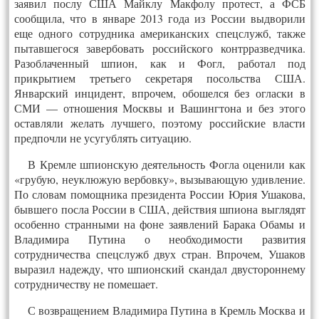
заявил послу США Майклу Макфолу протест, а ФСБ
сообщила, что в январе 2013 года из России выдворили
еще одного сотрудника американских спецслужб, также
пытавшегося завербовать российского контрразведчика.
Разоблаченный шпион, как и Фогл, работал под
прикрытием третьего секретаря посольства США.
Январский инцидент, впрочем, обошелся без огласки в
СМИ — отношения Москвы и Вашингтона и без этого
оставляли желать лучшего, поэтому российские власти
предпочли не усугублять ситуацию.
В Кремле шпионскую деятельность Фогла оценили как
«грубую, неуклюжую вербовку», вызывающую удивление.
По словам помощника президента России Юрия Ушакова,
бывшего посла России в США, действия шпиона выглядят
особенно странными на фоне заявлений Барака Обамы и
Владимира Путина о необходимости развития
сотрудничества спецслужб двух стран. Впрочем, Ушаков
выразил надежду, что шпионский скандал двустороннему
сотрудничеству не помешает.
С возвращением Владимира Путина в Кремль Москва и