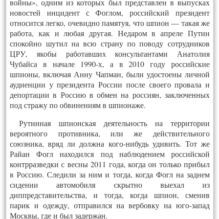
войны», одним из которых был представлен в выпусках
новостей инцидент с Фоглом, российский президент
относится легко, очевидно памятуя, что шпион — такая же
работа, как и любая другая. Недаром в апреле Путин
спокойно шутил на всю страну по поводу сотрудников
ЦРУ, якобы работавших консультантами Анатолия
Чубайса в начале 1990-х, а в 2010 году российские
шпионы, включая Анну Чапман, были удостоены личной
аудиенции у президента России после своего провала и
депортации в Россию в обмен на россиян, заключенных
под стражу по обвинениям в шпионаже.
Рутинная шпионская деятельность на территории
вероятного противника, или же действительного
союзника, вряд ли должна кого-нибудь удивить. Тот же
Райан Фогл находился под наблюдением российской
контрразведки с весны 2011 года, когда он только прибыл
в Россию. Следили за ним и тогда, когда Фогл на заднем
сидении автомобиля скрытно выехал из
диппредставительства, и тогда, когда шпион, сменив
парик и одежду, отправился на вербовку на юго-запад
Москвы, где и был задержан.