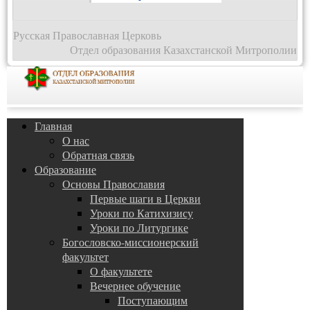
Русская Православная Церковь
Отдел образования Казахстанской Митрополии
Главная
О нас
Обратная связь
Образование
Основы Православия
Первые шаги в Церкви
Уроки по Катихизису
Уроки по Литургике
Богословско-миссионерский
факультет
О факультете
Вечернее обучение
Поступающим