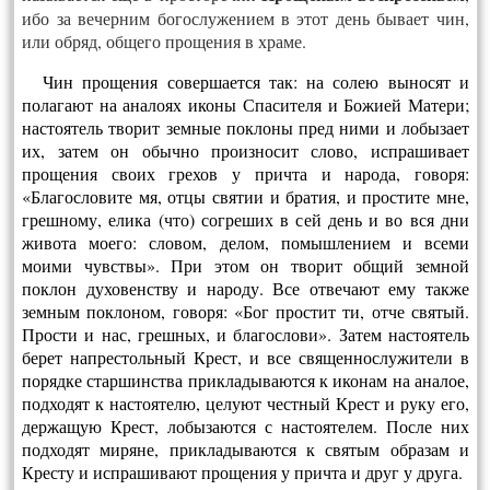
ибо за вечерним богослужением в этот день бывает чин,
или обряд, общего прощения в храме.
Чин прощения совершается так: на солею выносят и
полагают на аналоях иконы Спасителя и Божией Матери;
настоятель творит земные поклоны пред ни­ми и лобызает
их, затем он обычно произносит слово, испрашивает
прощения своих грехов у причта и народа, говоря:
«Благословите мя, отцы святии и бра­тия, и простите мне,
грешному, елика (что) согреших в сей день и во вся дни
живота моего: словом, делом, помышлением и всеми
моими чувствы». При этом он творит общий земной
поклон духовенству и народу. Все отвечают ему также
земным поклоном, говоря: «Бог простит ти, отче святый.
Прости и нас, грешных, и благослови». Затем настоятель
берет напрестольный Крест, и все священнослу­жители в
порядке старшинства прикладываются к иконам на аналое,
подходят к настоятелю, целуют честный Крест и руку его,
держащую Крест, лобызаются с настоятелем. После них
подходят миряне, прикладываются к святым образам и
Кресту и испрашивают прощения у причта и друг у друга.