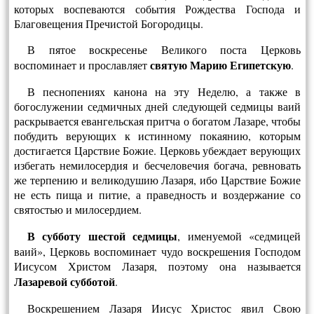
которых воспеваются события Рождества Господа и
Благовещения Пречистой Богородицы.
В пятое воскресенье Великого поста Церковь
святую Марию Египетскую
воспоминает и прославляет
.
В песнопениях канона на эту Неделю, а также в
богослужении седмичных дней следующей седмицы ваий
раскрывается евангельская притча о богатом Лазаре, чтобы
побудить верующих к истинному покаянию, которым
достигается Царствие Божие. Церковь убеждает верующих
избегать немилосердия и бесчеловечия богача, ревновать
же терпению и великодушию Лазаря, ибо Царствие Бо­жие
не есть пища и питие, а праведность и воздержание со
святостью и милосердием.
В субботу шестой седмицы
, именуемой «седмицей
ваий», Церковь воспоминает чудо воскрешения Господом
Иисусом Христом Лазаря, поэтому она называется
Лазаревой субботой
.
Воскрешением Лазаря Иисус Христос явил Свою