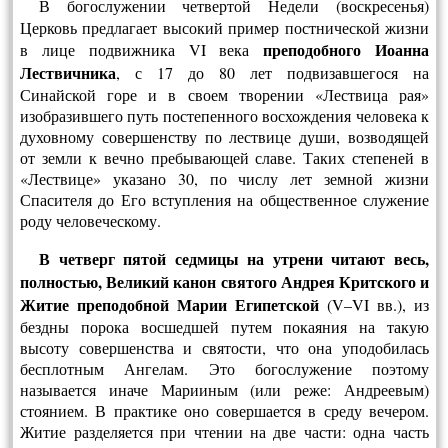
В богослужении
четвертой Недели (воскресенья)
Церковь предлагает высокий пример постнической жизни
преподобного Иоанна
в лице подвижника VI века
Лествичника
, с 17 до 80 лет подвизавшегося на
Синайской горе и в своем творении «Лествица рая»
изобразившего путь постепенного восхождения че­ловека к
духовному совершенству по лествице души, возводящей
от земли к вечно пребывающей славе. Таких степеней в
«Лествице» указано 30, по числу лет земной жизни
Спасителя до Его вступления на общественное служение
роду человеческому.
В четверг пятой седмицы на утрени читают весь,
полностью, Великий канон святого Андрея Критского и
Житие преподобной Марии Египетской
(V–VI вв.), из
бездны порока восшедшей путем покаяния на такую
высоту совершенства и святости, что она уподобилась
бесплотным Ангелам. Это богослужение поэтому
называется иначе Марииным (или реже: Андреевым)
стоянием. В практике оно совершается в среду вечером.
Житие разделяется при чтении на две части: одна часть