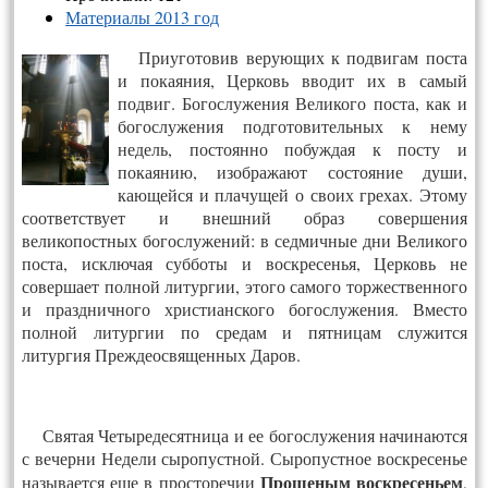
Материалы 2013 год
Приуготовив верующих к подвигам поста
и покаяния, Церковь вводит их в самый
подвиг. Богослужения Великого поста, как и
богослужения подготовительных к нему
недель, постоян­но побуждая к посту и
покаянию, изображают состояние души,
кающейся и пла­чущей о своих грехах. Этому
соответствует и внешний образ совершения
великопостных богослужений: в седмичные дни Великого
поста, исключая субботы и воскресенья, Церковь не
совершает полной литургии, этого самого торжественно­го
и праздничного христианского богослужения. Вместо
полной литургии по сре­дам и пятницам служится
литургия Преждеосвященных Даров.
Святая Четыредесятница и ее богослужения начинаются
с вечерни Недели сыропустной. Сыропустное воскресенье
Проще­ным воскресеньем
называется еще в просторечии
,