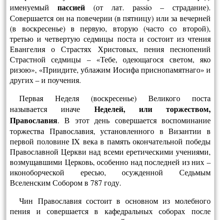
пассией
именуемый
(от лат. раssio – страдание).
Совершается он на повечерии (в пятницу) или за вечерней
(в воскре­сенье) в первую, вторую (часто со второй),
третью и четвертую седмицы поста и состоит из чтения
Евангелия о Страстях Христовых, пения песнопений
Страстной седмицы – «Тебе, одеющагося светом, яко
ризою», «Приидите, ублажим Иосифа приснопамятнаго» и
других – и поучения.
Первая Неделя (воскресенье) Великого поста
Неделей, или торжеством,
называется иначе
Православия
. В этот день совершается воспоминание
торжества Православия, установленного в Византии в
первой половине IX века в память окончательной победы
Православной Церкви над всеми еретическими учениями,
возмущавшими Церковь, особенно над последней из них –
иконоборческой ересью, осужденной Седьмым
Вселенским Собором в 787 году.
Чин Православия состоит в основном из молебного
пения и совершается в кафедральных соборах после