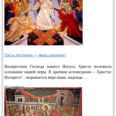
Пасха нетления — мира спасение!
Воскресение Господа нашего Иисуса Христа положило
основание нашей веры. В кратком исповедании – Христос
Воскресе! – выража­ется вера наша, надежда …
Подробнее…