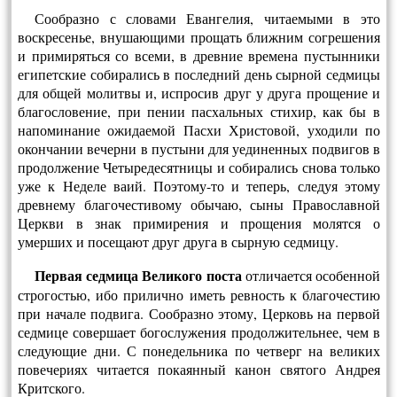
Сообразно с словами Евангелия, читаемыми в это
воскресенье, внушающими прощать ближним согрешения
и примиряться со всеми, в древние времена пу­стынники
египетские собирались в последний день сырной седмицы
для общей молитвы и, испросив друг у друга прощение и
благословение, при пении пасхаль­ных стихир, как бы в
напоминание ожидаемой Пасхи Христовой, уходили по
окончании вечерни в пустыни для уединенных подвигов в
продолжение Четыредесятницы и собирались снова только
уже к Неделе ваий. Поэтому-то и теперь, следуя этому
древнему благочестивому обычаю, сыны Православной
Церкви в знак примирения и прощения молятся о
умерших и посещают друг друга в сыр­ную седмицу.
Первая седмица Великого поста
отличается особенной
строгостью, ибо при­лично иметь ревность к благочестию
при начале подвига. Сообразно этому, Цер­ковь на первой
седмице совершает богослужения продолжительнее, чем в
сле­дующие дни. С понедельника по четверг на великих
повечериях читается покаян­ный канон святого Андрея
Критского.