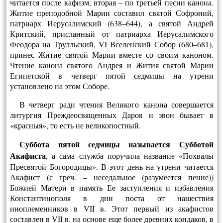
читается после кафизм, вторая – по третьей песни канона.
Житие преподобной Марии составил святой Софроний,
патриарх Иерусалимский (638–644), а святой Андрей
Критский, присланный от патриарха Иерусалимского
Феодора на Трулльский, VI Вселенский Собор (680–681),
принес Житие святой Марии вместе со своим каноном.
Чтение канона святого Андрея и Жития святой Марии
Египетской в четверг пятой седмицы на утрени
установлено на этом Соборе.
В четверг ради чтения Великого канона совершается
литургия Преждеосвященных Даров и звон бывает в
«красныя», то есть не великопостный.
Суббота пятой седмицы называется Субботой
Акафиста
, а сама служба по­ручила название «Похвалы
Пресвятой Богородицы». В этот день на утрени чи­тается
Акафист (с греч. – неседальное (разумеется пение))
Божией Матери в память Ее заступления и избавления
Константинополя в дни поста от нашествия
иноплеменников в VII в. Этот первый из акафистов
составлен в VII в. на основе еще более древних кондаков, в