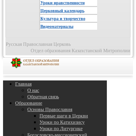
Уроки нравственности
Церковный календарь
Культура и творчество
Видеоматериалы
Русская Православная Церковь
Отдел образования Казахстанской Митрополии
Главная
О нас
Обратная связь
Образование
Основы Православия
Первые шаги в Церкви
Уроки по Катихизису
Уроки по Литургике
Богословско-миссионерский