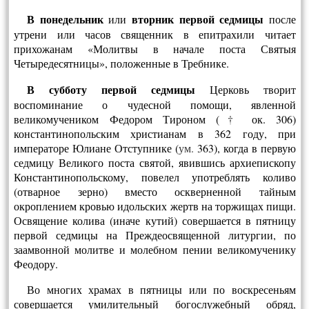
В понедельник
вторник
первой седмицы
или
после
утрени или часов священ­ник в епитрахили читает
прихожанам «Молитвы в начале поста Святыя
Четыредесятницы», положенные в Требнике.
В субботу первой седмицы
Церковь творит
воспоминание о чудесной помо­щи, явленной
великомучеником Федором Тироном (
†
ок. 306)
константинополь­ским христианам в 362 году, при
императоре Юлиане Отступнике (
ум.
363), когда в первую
седмицу Великого поста святой, явившись архиепископу
Константино­польскому, повелел употреблять коливо
(отварное зерно) вместо оскверненной тайным
окроплением кровью идольских жертв на торжищах пищи.
Освящение колива (иначе кутий) совершается в пятницу
первой седмицы на Преждеосвященной литургии, по
заамвонной молитве и молебном пении великомученику
Феодору.
Во многих храмах в пятницы или по воскресеньям
совершается умилитель­ный богослужебный обряд,