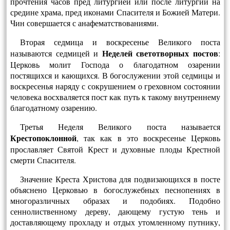
прочтения часов пред литургией или после литур­гии на
средине храма, пред иконами Спасителя и Божией Матери.
Чин совершается с анафематствованиями.
Вторая седмица и воскресенье Великого поста
Не­делей светотворных постов
называются седмицей и
:
Церковь молит Господа о благодатном озарении
постящихся и кающихся. В богослужении этой седмицы и
воскресенья наряду с сокрушением о греховном состоянии
человека восхваляется пост как путь к такому внутреннему
благодатному озарению.
Третья Неделя Великого поста называется
Крестопоклонной
, так как в это воскресенье Церковь
прославляет Святой Крест и духовные плоды Крестной
смерти Спасителя.
Значение Креста Христова для подвизающихся в посте
объяснено Церковью в богослужебных песнопениях в
многоразличных образах и подобиях. Подобно
сеннолиственному дереву, дающему густую тень и
доставляющему прохладу и отдых утомленному путнику,