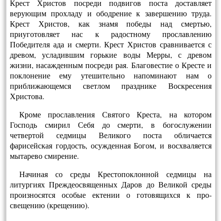
Крест Христов посреди подвигов поста доставляет
верующим прохладу и ободрение к завершению труда.
Крест Христов, как знамя победы над смертью,
приуготовляет нас к радостному прославлению
Победителя ада и смерти. Крест Христов сравнивается с
древом, усладившим горькие воды Мерры, с древом
жизни, насажденным посреди рая. Благовестие о Кресте и
по­клонение ему утешительно напоминают нам о
приближающемся светлом празд­нике Воскресения
Христова.
Кроме прославления Святого Креста, на котором
Господь смирил Себя до смерти, в богослужении
четвертой седмицы Великого поста обличается
фарисейская гордость, осужденная Богом, и восхваляется
мытарево смирение.
Начиная со среды Крестопоклонной седмицы на
литургиях Преждеосвященных Даров до Великой среды
произносятся особые ектении о готовящихся к про­
свещению (крещению).