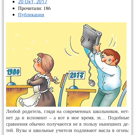
20 Окт, 2017
Прочитали: 186
Публикации
Лю­бой ро­дитель, гля­дя на сов­ре­мен­ных школь­ни­ков, нет-
нет да и вспом­нит – а вот в мое вре­мя, эх… По­доб­ные
срав­не­ния обыч­но по­луча­ют­ся не в поль­зу ны­неш­них де­
тей. Ву­зы и школь­ные учи­теля под­ли­ва­ют мас­ла в огонь: