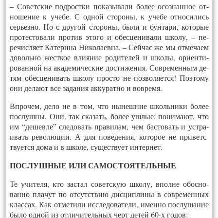
– Со­ветс­кие под­рост­ки по­казы­вали бо­лее осоз­нанное от­
но­шение к уче­бе. С од­ной сто­роны, к уче­бе от­но­сились
серьез­но. Но с дру­гой сто­роны, бы­ли и бун­та­ри, ко­торые
про­тес­то­вали про­тив это­го и обес­це­нива­ли шко­лу, – пе­
речис­ля­ет Ка­тери­на Ни­кола­ев­на. – Сей­час же мы от­ме­ча­ем
до­воль­но жест­кое вли­яние ро­дите­лей и шко­лы, ори­ен­ти­
рован­ной на ака­деми­чес­кие дос­ти­жения. Сов­ре­мен­ным де­
тям обес­це­нивать шко­лу прос­то не поз­во­ля­ет­ся! По­это­му
они де­ла­ют все за­дания ак­ку­рат­но и вов­ре­мя.
Впро­чем, де­ло не в том, что ны­неш­ние школь­ни­ки бо­лее
пос­лушны. Они, так ска­зать, бо­лее уш­лые: по­нима­ют, что
им “де­шев­ле” сле­довать пра­вилам, чем бас­то­вать и уст­ра­
ивать ре­волю­ции. А для по­веде­ния, ко­торое не при­ветс­
тву­ет­ся до­ма и в шко­ле, су­щест­ву­ет ин­тернет.
ПОС­ЛУШНЫЕ ИЛИ СА­МОС­ТО­ЯТЕЛЬ­НЫЕ
Те учи­теля, кто зас­тал со­ветс­кую шко­лу, впол­не обос­но­
ван­но пла­чут по от­сутс­твию дис­ципли­ны в сов­ре­мен­ных
клас­сах. Как от­ме­тили исс­ле­дова­тели, имен­но пос­лу­шание
бы­ло од­ной из от­ли­читель­ных черт де­тей 60-х го­дов: