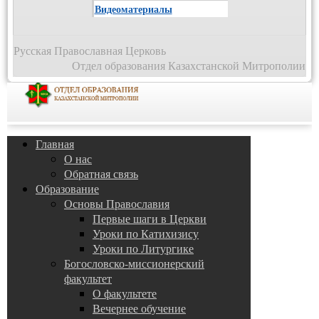
Видеоматериалы
Русская Православная Церковь
Отдел образования Казахстанской Митрополии
Главная
О нас
Обратная связь
Образование
Основы Православия
Первые шаги в Церкви
Уроки по Катихизису
Уроки по Литургике
Богословско-миссионерский
факультет
О факультете
Вечернее обучение