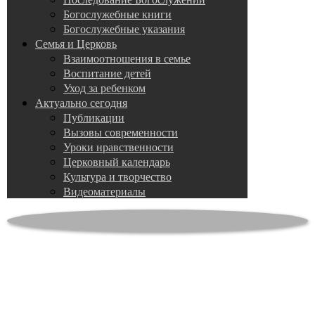
Богослужебные книги
Богослужебные указания
Семья и Церковь
Взаимоотношения в семье
Воспитание детей
Уход за ребенком
Актуально сегодня
Публикации
Вызовы современности
Уроки нравственности
Церковный календарь
Культура и творчество
Видеоматериалы