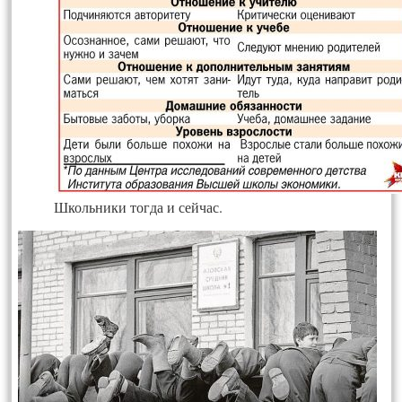
Школь­ни­ки тог­да и сей­час.