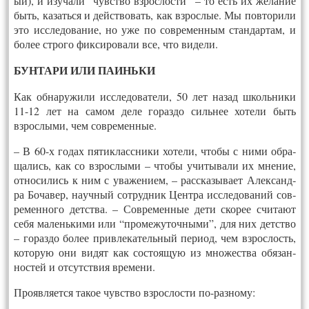
ый), и изу­чали “чувс­тво взрос­лости” – то есть их же­лание
быть, ка­зать­ся и дей­ство­вать, как взрос­лые. Мы пов­то­рили
это исс­ле­дова­ние, но уже по сов­ре­мен­ным стан­дартам, и
бо­лее стро­го фик­си­рова­ли все, что ви­дели.
БУН­ТА­РИ ИЛИ ПА­ИНЬ­КИ
Как об­на­ружи­ли исс­ле­дова­тели, 50 лет на­зад школь­ни­ки
11-12 лет на са­мом де­ле го­раз­до силь­нее хо­тели быть
взрос­лы­ми, чем сов­ре­мен­ные.
– В 60-х го­дах пя­тик­ласс­ни­ки хо­тели, что­бы с ни­ми об­ра­
щались, как со взрос­лы­ми – что­бы учи­тыва­ли их мне­ние,
от­но­сились к ним с ува­жени­ем, – расс­ка­зыва­ет Алек­санд­
ра Бо­чавер, на­уч­ный сот­рудник Цент­ра исс­ле­дова­ний сов­
ре­мен­но­го детс­тва. – Сов­ре­мен­ные де­ти ско­рее счи­та­ют
се­бя ма­лень­ки­ми или “про­межу­точ­ны­ми”, для них детс­тво
– го­раз­до бо­лее прив­ле­катель­ный пе­ри­од, чем взрос­лость,
ко­торую они ви­дят как сос­то­ящую из мно­жест­ва обя­зан­
ностей и от­сутс­твия вре­мени.
Про­яв­ля­ет­ся та­кое чувс­тво взрос­лости по-раз­но­му: