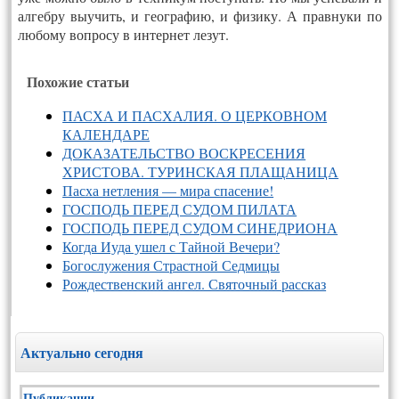
ал­гебру вы­учить, и ге­ог­ра­фию, и фи­зику. А прав­ну­ки по
лю­бому воп­ро­су в ин­тернет ле­зут.
Похожие статьи
ПАСХА И ПАСХАЛИЯ. О ЦЕРКОВНОМ
КАЛЕНДАРЕ
ДОКАЗАТЕЛЬСТВО ВОСКРЕСЕНИЯ
ХРИСТОВА. ТУРИНСКАЯ ПЛАЩАНИЦА
Пасха нетления — мира спасение!
ГОСПОДЬ ПЕРЕД СУДОМ ПИЛАТА
ГОСПОДЬ ПЕРЕД СУДОМ СИНЕДРИОНА
Когда Иуда ушел с Тайной Вечери?
Богослужения Страстной Седмицы
Рождественский ангел. Святочный рассказ
Актуально сегодня
Публикации