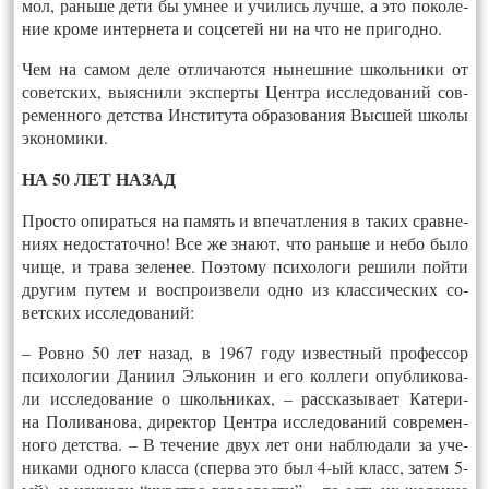
мол, рань­ше де­ти бы ум­нее и учи­лись луч­ше, а это по­коле­
ние кро­ме ин­терне­та и соц­се­тей ни на что не при­год­но.
Чем на са­мом де­ле от­ли­ча­ют­ся ны­неш­ние школь­ни­ки от
со­ветс­ких, вы­яс­ни­ли экс­пер­ты Цент­ра исс­ле­дова­ний сов­
ре­мен­но­го детс­тва Инс­ти­тута об­ра­зова­ния Выс­шей шко­лы
эко­номи­ки.
НА 50 ЛЕТ НА­ЗАД
Прос­то опи­рать­ся на па­мять и впе­чат­ле­ния в та­ких срав­не­
ни­ях не­дос­та­точ­но! Все же зна­ют, что рань­ше и не­бо бы­ло
чи­ще, и тра­ва зе­ленее. По­это­му пси­холо­ги ре­шили пой­ти
дру­гим пу­тем и восп­ро­из­ве­ли од­но из клас­си­чес­ких со­
ветс­ких исс­ле­дова­ний:
– Ров­но 50 лет на­зад, в 1967 го­ду из­вест­ный про­фес­сор
пси­холо­гии Да­ни­ил Эль­ко­нин и его кол­ле­ги опуб­ли­кова­
ли исс­ле­дова­ние о школь­ни­ках, – расс­ка­зыва­ет Ка­тери­
на По­лива­нова, ди­рек­тор Цент­ра исс­ле­дова­ний сов­ре­мен­
но­го детс­тва. – В те­чение двух лет они наб­лю­дали за уче­
ника­ми од­но­го клас­са (спер­ва это был 4-ый класс, за­тем 5-