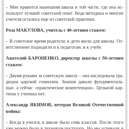
– Мне нра­вит­ся ны­неш­няя шко­ла в той час­ти, где она ис­
поль­зу­ет луч­ший со­ветс­кий опыт. Ведь ме­тоди­ка и мно­гие
учи­теля ос­та­лись еще из со­ветс­кой прак­ти­ки.
Ро­за МА­КУЛО­ВА, учи­тель с 40-лет­ним ста­жем:
– В со­ветс­кое вре­мя ро­дите­ли и де­ти жи­ли для шко­лы. От­
ветс­твен­нее под­хо­дили и к пе­даго­гам, и к уче­бе.
Ана­толий БА­РОНЕН­КО, ди­рек­тор шко­лы с 50-лет­ним
ста­жем:
– Дву­мя ру­ками за со­ветс­кую шко­лу – она нас­ле­дова­ла тра­
диции царс­кой гим­на­зии. Зна­ния да­вали фун­да­мен­таль­
ные, а сей­час «прак­ти­чес­кие ком­пе­тен­ции». Цель­ной кар­
ти­ны у уче­ника нет.
Алек­сандр ЯКИ­МОВ, ве­теран Ве­ликой Оте­чест­вен­ной
вой­ны:
– Ког­да я учил­ся, в шко­ле бы­ло семь клас­сов. Пос­ле это­го
уже мож­но бы­ло в тех­ни­кум пос­ту­пать. Но мы ус­пе­вали и