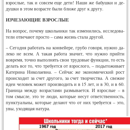
взрос­лые, так и сов­сем еще де­ти! На­ши же ба­буш­ки и де­
душ­ки в этом воз­расте бы­ли бли­же друг к дру­гу.
ИЗ­ЧЕ­ЗА­ЮЩИЕ ВЗРОС­ЛЫЕ
На воп­рос, по­чему школь­ни­ки так из­ме­нились, исс­ле­дова­
тели от­ве­ча­ют прос­то – са­ма жизнь ста­ла дру­гой.
– Се­год­ня ра­ботать на кон­вейере, гру­бо го­воря, нуж­но да­
леко не всем. А та­кая ра­бота зна­чит, что нуж­но прий­ти
вов­ре­мя, точ­но вы­пол­нять свои тру­довые функ­ции, то есть
де­лать все то, что тре­бу­ет­ся от взрос­ло­го, – по­дыто­жива­ет
Ка­тери­на Ни­кола­ев­на. – Сей­час же эко­номи­чес­кий рост
про­ис­хо­дит за счет дру­гого, за счет твор­чест­ва. А све­жие
идеи че­ловек мо­жет про­из­во­дить и в 15 лет, и в 30, и в 60.
Гра­ница меж­ду воз­раста­ми раз­мы­ва­ет­ся. И взрос­лые – в
том смыс­ле, это те лю­ди, ко­торые не­сут от­ветс­твен­ность,
пунк­ту­аль­ны, ко­торые де­ла­ют что от них тре­бу­ет­ся – это,
увы, ухо­дящая на­тура.