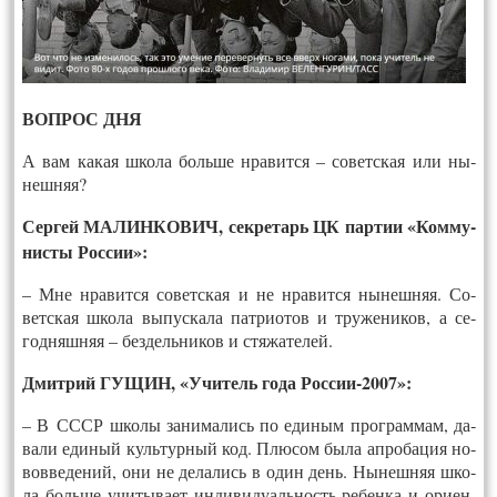
ВОП­РОС ДНЯ
А вам ка­кая шко­ла боль­ше нра­вит­ся – со­ветс­кая или ны­
неш­няя?
Сер­гей МА­ЛИН­КО­ВИЧ, сек­ре­тарь ЦК пар­тии «Ком­му­
нис­ты Рос­сии»:
– Мне нра­вит­ся со­ветс­кая и не нра­вит­ся ны­неш­няя. Со­
ветс­кая шко­ла вы­пус­ка­ла пат­ри­отов и тру­жени­ков, а се­
год­няшняя – без­дель­ни­ков и стя­жате­лей.
Дмит­рий ГУ­ЩИН, «Учи­тель го­да Рос­сии-2007»:
– В СССР шко­лы за­нима­лись по еди­ным прог­раммам, да­
вали еди­ный куль­тур­ный код. Плю­сом бы­ла ап­ро­бация но­
вов­ве­дений, они не де­лались в один день. Ны­неш­няя шко­
ла боль­ше учи­тыва­ет ин­ди­виду­аль­ность ре­бен­ка и ори­ен­