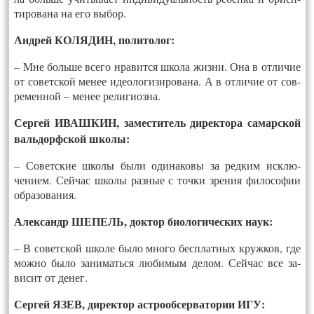
ти­рова­на на его вы­бор.
Анд­рей КО­ЛЯДИН, по­лито­лог:
– Мне боль­ше все­го нра­вит­ся шко­ла жиз­ни. Она в от­ли­чие
от со­ветс­кой ме­нее иде­оло­гизи­рова­на. А в от­ли­чие от сов­
ре­мен­ной – ме­нее ре­лиги­оз­на.
Сер­гей ИВАШ­КИН, за­мес­ти­тель ди­рек­то­ра са­марс­кой
валь­дорф­ской шко­лы:
– Со­ветс­кие шко­лы бы­ли оди­нако­вы за ред­ким иск­лю­
чени­ем. Сей­час шко­лы раз­ные с точ­ки зре­ния фи­лосо­фии
об­ра­зова­ния.
Алек­сандр ШЕ­ПЕЛЬ, док­тор би­оло­гичес­ких на­ук:
– В со­ветс­кой шко­ле бы­ло мно­го бесп­лат­ных круж­ков, где
мож­но бы­ло за­нимать­ся лю­бимым де­лом. Сей­час все за­
висит от де­нег.
Сер­гей ЯЗЕВ, ди­рек­тор аст­ро­об­серва­тории ИГУ: