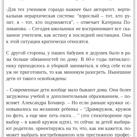
-Для тех уче­ников го­раз­до важ­нее был ав­то­ритет, вер­ти­
каль­ная иерар­хи­чес­кая сис­те­ма: “взрос­лый – тот, кто ру­
лит, я – тот, кто под­чи­ня­ет­ся”, – от­ме­ча­ет Ка­тери­на По­
лива­нова. – Се­год­ня школь­ни­ки не восп­ри­нима­ют все ска­
зан­ное учи­телем, как ис­ти­ну в пос­ледней инс­тан­ции. Они
к этой си­ту­ации кри­тичес­ки от­но­сят­ся.
С дру­гой сто­роны, у на­ших ба­бушек и де­душек бы­ло в ра­
зы боль­ше обя­зан­ностей по до­му. В 60-е го­ды пя­тик­ласс­
ни­ку при­ходи­лось и убор­кой за­нимать­ся, и обед се­бе ес­ли
уж не при­гото­вить, то как ми­нимум ра­зог­реть. Ны­неш­ние
де­ти от та­кого ос­во­бож­де­ны:
– Сов­ре­мен­ные де­ти во­об­ще ма­ло бы­ва­ют до­ма. Они бо­лее
заг­ру­жены уче­бой и до­пол­ни­тель­ным об­ра­зова­ни­ем, – по­
яс­ня­ет Алек­санд­ра Бо­чавер. – Но ес­ли рань­ше круж­ки ос­
но­выва­лись на же­лани­ях ре­бен­ка – “Драмк­ру­жок, кру­жок
по фо­то, а еще мне петь охо­та… ” (это сти­хот­во­рение про
вы­бор – в ка­кой кру­жок ид­ти), то сей­час за де­тей вы­бира­
ют ро­дите­ли, ори­ен­ти­ру­ясь на то, что, как им ка­жет­ся, по­
может выб­рать вост­ре­бован­ную или прес­тижную про­фес­