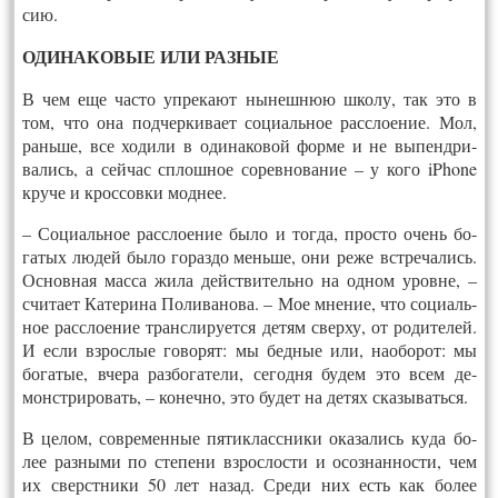
сию.
ОДИ­НАКО­ВЫЕ ИЛИ РАЗ­НЫЕ
В чем еще час­то уп­ре­ка­ют ны­неш­нюю шко­лу, так это в
том, что она под­черки­ва­ет со­ци­аль­ное расс­ло­ение. Мол,
рань­ше, все хо­дили в оди­нако­вой фор­ме и не вы­пенд­ри­
вались, а сей­час сплош­ное со­рев­но­вание – у ко­го iP­ho­ne
кру­че и крос­совки мод­нее.
– Со­ци­аль­ное расс­ло­ение бы­ло и тог­да, прос­то очень бо­
гатых лю­дей бы­ло го­раз­до мень­ше, они ре­же встре­чались.
Ос­новная мас­са жи­ла дей­стви­тель­но на од­ном уров­не, –
счи­та­ет Ка­тери­на По­лива­нова. – Мое мне­ние, что со­ци­аль­
ное расс­ло­ение транс­ли­ру­ет­ся де­тям свер­ху, от ро­дите­лей.
И ес­ли взрос­лые го­ворят: мы бед­ные или, на­обо­рот: мы
бо­гатые, вче­ра раз­бо­гате­ли, се­год­ня бу­дем это всем де­
монс­три­ровать, – ко­неч­но, это бу­дет на де­тях ска­зывать­ся.
В це­лом, сов­ре­мен­ные пя­тик­ласс­ни­ки ока­зались ку­да бо­
лее раз­ны­ми по сте­пени взрос­лости и осоз­наннос­ти, чем
их сверс­тни­ки 50 лет на­зад. Сре­ди них есть как бо­лее