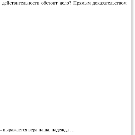
 действительно­сти обстоит дело? Прямым доказательством
 выража­ется вера наша, надежда …