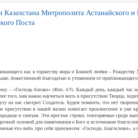
 Казахстана Митрополита Астанайского и 
кого Поста
вливающего нас к торжеству мира и Божией любви – Рождеству 
ыше, божественной благодатью и утешением от приближающегос
ину – «Господь близко» (Флп. 4:5). Каждый день, каждый час 
ее того, нам важно научиться жить в присутствии Творца, ходить
ту на нас смотрит Создатель. Будем помнить, что нет творени
ое присутствие в нашей жизни помогает произнесение в уме к
ородице и святым. Эти простые строки, повторяемые среди вы
прочной основой для памятования о Боге и источником благосло
чиная что-либо, про себя произнесем: «Господи, благослови», а