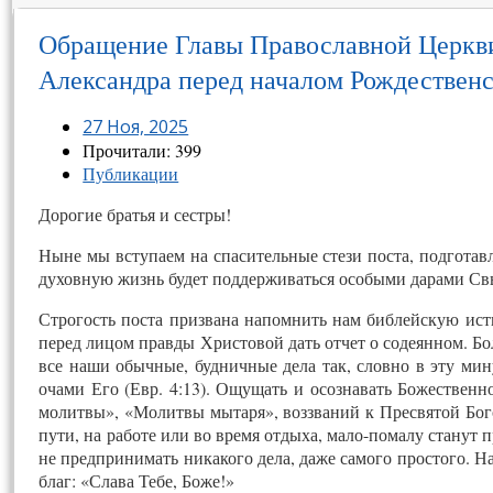
Обращение Главы Православной Церкви
Александра перед началом Рождественс
27 Ноя, 2025
Прочитали: 399
Публикации
Дорогие братья и сестры!
Ныне мы вступаем на спасительные стези поста, подгота
духовную жизнь будет поддерживаться особыми дарами Св
Строгость поста призвана напомнить нам библейскую ист
перед лицом правды Христовой дать отчет о содеянном. Бол
все наши обычные, будничные дела так, словно в эту мину
очами Его (Евр. 4:13). Ощущать и осознавать Божественн
молитвы», «Молитвы мытаря», воззваний к Пресвятой Бог
пути, на работе или во время отдыха, мало-помалу станут 
не предпринимать никакого дела, даже самого простого. На
благ: «Слава Тебе, Боже!»