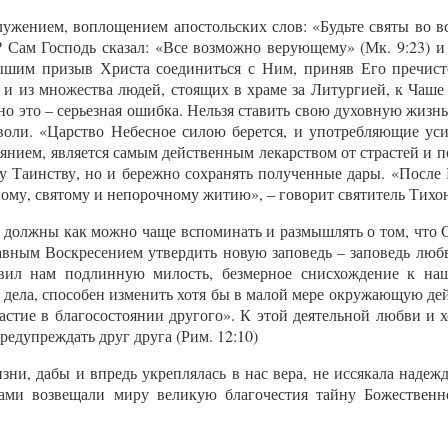
жением, воплощением апостольских слов: «Будьте святы во все
 Сам Господь сказал: «Все возможно верующему» (Мк. 9:23) и
шим призыв Христа соединиться с Ним, приняв Его пречисто
 и из множества людей, стоящих в храме за Литургией, к Чаше
 но это – серьезная ошибка. Нельзя ставить свою духовную жизн
 воли. «Царство Небесное силою берется, и употребляющие уси
янием, является самым действенным лекарством от страстей и п
му Таинству, но и бережно сохранять полученные дары. «После
вому, святому и непорочному житию», – говорит святитель Тихо
 должны как можно чаще вспоминать и размышлять о том, что 
вным Воскресением утвердить новую заповедь – заповедь любв
явил нам подлинную милость, безмерное снисхождение к н
 дела, способен изменить хотя бы в малой мере окружающую дей
астие в благосостоянии другого». К этой деятельной любви и 
редупреждать друг друга (Рим. 12:10)
зни, дабы и впредь укреплялась в нас вера, не иссякала надежд
вами возвещали миру великую благочестия тайну Божественн