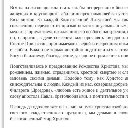
Вся наша жизнь должна стать как бы непрерывным богослу
живущих в круговороте забот и непрекращающейся суете?
Евхаристию. За каждой Божественной Литургией мы слы
сожалению, нередко этот призыв остается неуслышанным,
медлит с причастием, ожидая некоего особого настроения,
но, напротив, в деле спасения надо проявлять твердость
Святое Причастие, принимаемое с верой и искренним пока
и любви. Важно не только достойно подготовиться к это
Богу и ближнему, благодарение, усердное стремление к но
Подготавливаясь к празднованию Рождества Христова, мы
рождением, жизнью, страданиями, крестной смертью и сла
заповедь своими делами. Подобно тому, как Христос 
снисходительны к людям. Каждый из нас, совершая добрые
Филарета (Дроздова), «любовь есть живое и деятельное уч
слову апостола Павла, братолюбивыми, в почтительности п
Господь да вдохновляет всех нас на пути христианской жи
светлого рождественского праздника, мы делами и сло
благословенный мир Христов.