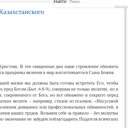
Найти:
Казахстанского
Христову. В эти священные дни наше стремление обновить
я праздника явления в мир воплотившегося Сына Божия.
нашей жизни мы должны быть готовы встретить Его, чтобы
 пред Богом (Быт. 6:8-9), совершая не только молитву, но и
я, сокровенного от Бога, но все обнажено и открыто перед
ратких молитв – например, стихов из псалмов, «Иисусовой
полнения домашних или профессиональных обязанностей, в
вения наших трудов. Возьмем себе за правило – без молитвы
 по окончании не забудем поблагодарить Подателя всяческих