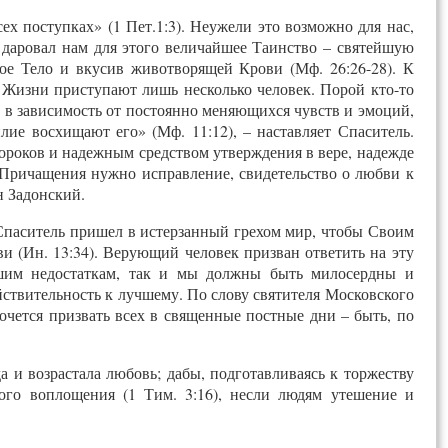
х поступках» (1 Пет.1:3). Неужели это возможно для нас,
 даровал нам для этого величайшее Таинство – святейшую
е Тело и вкусив животворящей Крови (Мф. 26:26-28). К
 Жизни приступают лишь несколько человек. Порой кто-то
ь в зависимость от постоянно меняющихся чувств и эмоций,
лие восхищают его» (Мф. 11:12), – наставляет Спаситель.
ороков и надежным средством утверждения в вере, надежде
 Причащения нужно исправление, свидетельство о любви к
н Задонский.
Спаситель пришел в истерзанный грехом мир, чтобы Своим
и (Ин. 13:34). Верующий человек призван ответить на эту
ашим недостаткам, так и мы должны быть милосердны и
ствительность к лучшему. По слову святителя Московского
хочется призвать всех в священные постные дни – быть, по
а и возрастала любовь; дабы, подготавливаясь к торжеству
ого воплощения (1 Тим. 3:16), несли людям утешение и