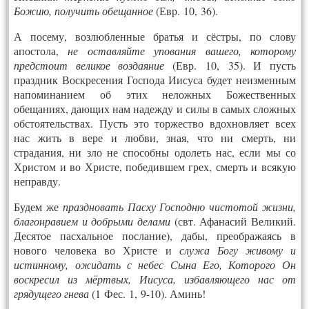
Божию, получить обещанное
(Евр. 10, 36).
А посему, возлюбленные братья и сёстры, по слову
апостола,
не оставляйте упования вашего, которому
предстоит великое воздаяние
(Евр. 10, 35). И пусть
праздник Воскресения Господа Иисуса будет неизменным
напоминанием об этих неложных Божественных
обещаниях, дающих нам надежду и силы в самых сложных
обстоятельствах. Пусть это торжество вдохновляет всех
нас жить в вере и любви, зная, что ни смерть, ни
страдания, ни зло не способны одолеть нас, если мы со
Христом и во Христе, победившем грех, смерть и всякую
неправду.
Будем же
праздновать Пасху Господню чистотой жизни,
благонравием и добрыми делами
(свт. Афанасий Великий.
Десятое пасхальное послание), дабы, преображаясь в
нового человека во Христе и
служа Богу живому и
истинному, ожидать с небес Сына Его, Которого Он
воскресил из мёртвых, Иисуса, избавляющего нас от
грядущего гнева
(1 Фес. 1, 9-10). Аминь!