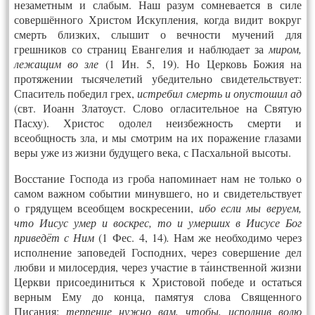
незаметным и слабым. Наш разум сомневается в силе
совершённого Христом Искупления, когда видит вокруг
смерть близких, слышит о вечности мучений для
грешников со страниц Евангелия и наблюдает за
миром,
лежащим во зле
(1 Ин. 5, 19). Но Церковь Божия на
протяжении тысячелетий убедительно свидетельствует:
Спаситель победил грех,
истребил смерть и опустошил ад
(свт. Иоанн Златоуст. Слово огласительное на Святую
Пасху). Христос одолел неизбежность смерти и
всеобщность зла, и мы смотрим на их поражение глазами
веры уже из жизни будущего века, с Пасхальной высоты.
Восстание Господа из гроба напоминает нам не только о
самом важном событии минувшего, но и свидетельствует
о грядущем всеобщем воскресении,
ибо если мы веруем,
что Иисус умер и воскрес, то и умерших в Иисусе Бог
приведёт с Ним
(1 Фес. 4, 14)
.
Нам же необходимо через
исполнение заповедей Господних, через совершение дел
любви и милосердия, через участие в та́инственной жизни
Церкви присоединиться к Христовой победе и остаться
верным Ему до конца, памятуя слова Священного
Писания:
терпение нужно вам, чтобы, исполнив волю