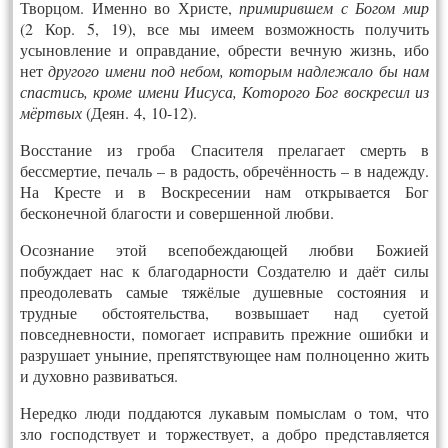
Творцом. Именно во Христе,
примирившем с Богом мир
(2 Кор. 5, 19), все мы имеем возможность получить
усыновление и оправдание, обрести вечную жизнь, ибо
нет
другого имени под небом, которым надлежало бы нам
спастись, кроме имени Иисуса, Которого Бог воскресил из
мёртвых
(Деян. 4, 10-12).
Восстание из гроба Спасителя прелагает смерть в
бессмертие, печаль – в радость, обречённость – в надежду.
На Кресте и в Воскресении нам открывается Бог
бесконечной благости и совершенной любви.
Осознание этой всепобеждающей любви Божией
побуждает нас к благодарности Создателю и даёт силы
преодолевать самые тяжёлые душевные состояния и
трудные обстоятельства, возвышает над суетой
повседневности, помогает исправить прежние ошибки и
разрушает уныние, препятствующее нам полноценно жить
и духовно развиваться.
Нередко люди поддаются лукавым помыслам о том, что
зло господствует и торжествует, а добро представляется