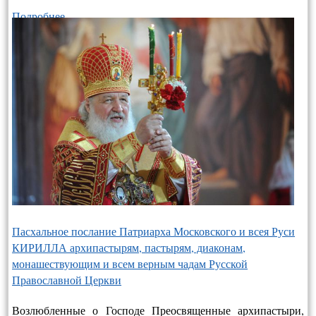
Подробнее…
Пасхальное послание Патриарха Московского и всея Руси
КИРИЛЛА архипастырям, пастырям, диаконам,
монашествующим и всем верным чадам Русской
Православной Церкви
Возлюбленные о Господе Преосвященные архипастыри,