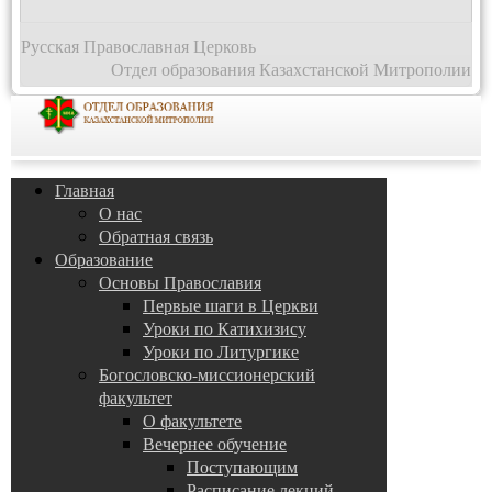
Русская Православная Церковь
Отдел образования Казахстанской Митрополии
Главная
О нас
Обратная связь
Образование
Основы Православия
Первые шаги в Церкви
Уроки по Катихизису
Уроки по Литургике
Богословско-миссионерский
факультет
О факультете
Вечернее обучение
Поступающим
Расписание лекций