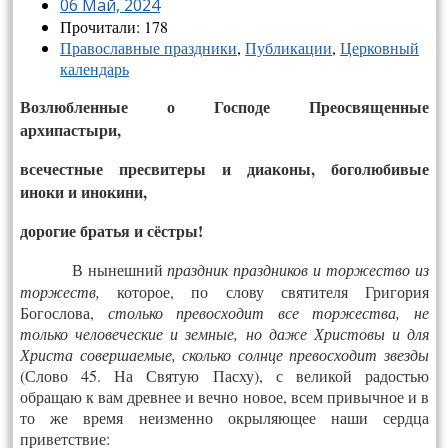
06 Май, 2024
Прочитали: 178
Православные праздники
,
Публикации
,
Церковный
календарь
Возлюбленные о Господе Преосвященные
архипастыри,
всечестные пресвитеры и диаконы, боголюбивые
иноки и инокини,
дорогие братья и сёстры!
В нынешний
праздник праздников и торжество из
торжеств,
которое, по слову святителя Григория
Богослова,
столько превосходит все торжества, не
только человеческие и земные, но даже Христовы и для
Христа совершаемые, сколько солнце превосходит звезды
(Слово 45. На Святую Пасху), с великой радостью
обращаю к вам древнее и вечно новое, всем привычное и в
то же время неизменно окрыляющее наши сердца
приветствие: