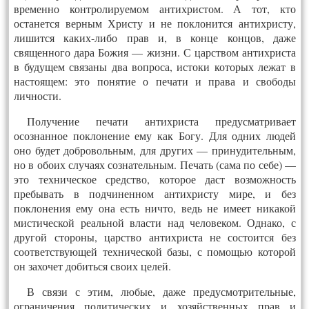
временно контролируемом антихристом. А тот, кто
останется верным Христу и не поклонится антихристу,
лишится каких-либо прав и, в конце концов, даже
священного дара Божия — жизни. С царством антихриста
в будущем связаны два вопроса, истоки которых лежат в
настоящем: это понятие о печати и права и свободы
личности.
Получение печати антихриста предусматривает
осознанное поклонение ему как Богу. Для одних людей
оно будет добровольным, для других — принудительным,
но в обоих случаях сознательным. Печать (сама по себе) —
это техническое средство, которое даст возможность
пребывать в подчиненном антихристу мире, и без
поклонения ему она есть ничто, ведь не имеет никакой
мистической реальной власти над человеком. Однако, с
другой стороны, царство антихриста не состоится без
соответствующей технической базы, с помощью которой
он захочет добиться своих целей.
В связи с этим, любые, даже предусмотрительные,
ограничения политических и хозяйственных прав и