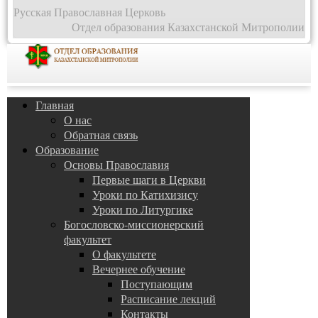
Русская Православная Церковь
Отдел образования Казахстанской Митрополии
Главная
О нас
Обратная связь
Образование
Основы Православия
Первые шаги в Церкви
Уроки по Катихизису
Уроки по Литургике
Богословско-миссионерский
факультет
О факультете
Вечернее обучение
Поступающим
Расписание лекций
Контакты