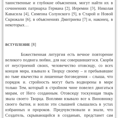
таинственные и глубокие объяснения, могут найти их в
сочинениях патриарха Германа [2], Иеремии [3], Николая
Кавасила [4], Симеона Солунского [5], в Старой и Новой
Скрижали [6], в объяснениях Дмитриева [7] и, наконец, в
некоторых…
[8]
ВСТУПЛЕНИЕ
Божественная литургия есть вечное повторение
великого подвига любви, для нас совершившегося. Скорбя
от неустроений своих, человечество отовсюду, со всех
концов мира, взывало к Творцу своему – и пребывавшие
во тьме язычества и лишенные боговедения – слыша, что
порядок и. стройность могут быть водворены в мире
только Тем, который в стройном чине повелел двигаться
мирам, от Него созданным. Отовсюду тоскующая тварь
звала своего Творца. Воплями взывало все к Виновнику
своего бытия, и вопли эти слышней слышались в устах
избранных и пророков. Предчувствовали и знали, что
Создатель, скрывающийся в созданьях, предстанет сам