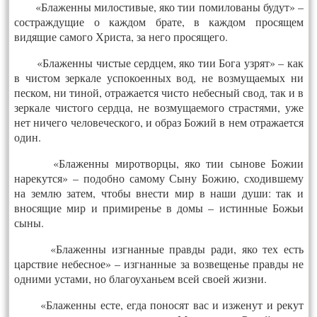
«Блаженны милостивые, яко тии помилованы будут» –
состраждущие о каждом брате, в каждом просящем
видящие самого Христа, за него просящего.
«Блаженны чистые сердцем, яко тии Бога узрят» – как
в чистом зеркале успокоенных вод, не возмущаемых ни
песком, ни тиной, отражается чисто небесный свод, так и в
зеркале чистого сердца, не возмущаемого страстями, уже
нет ничего человеческого, и образ Божий в нем отражается
один.
«Блаженны миротворцы, яко тии сынове Божии
нарекутся» – подобно самому Сыну Божию, сходившему
на землю затем, чтобы внести мир в наши души: так и
вносящие мир и примиренье в домы – истинные Божьи
сыны.
«Блаженны изгнанные правды ради, яко тех есть
царствие небесное» – изгнанные за возвещенье правды не
одними устами, но благоуханьем всей своей жизни.
«Блаженны есте, егда поносят вас и изженут и рекут