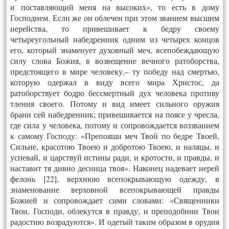
и поставляющий меня на высоких», то есть в дому
Господнем. Если же он облечен при этом званием высшим
иерейства, то привешивает к бедру своему
четыреугольный набедренник одним из четырех концов
его, который знаменует духовный меч, всепобеждающую
силу слова Божия, в возвещение вечного ратоборства,
предстоящего в мире человеку,– ту победу над смертью,
которую одержал в виду всего мира Христос, да
ратоборствует бодро бессмертный дух человека противу
тления своего. Потому и вид имеет сильного оружия
брани сей набедренник; привешивается на поясе у чресла,
где сила у человека, потому и сопровождается воззванием
к самому Господу: «Препояши меч Твой по бедре Твоей,
Сильне, красотою Твоею и добротою Твоею, и наляцы, и
успевай, и царствуй истины ради, и кротости, и правды, и
наставит тя дивно десница твоя». Наконец надевает иерей
фелонь [22], верхнюю всепокрывающую одежду, в
знаменование верховной всепокрывающей правды
Божией и сопровождает сими словами: «Священники
Твои, Господи, облекутся в правду, и преподобнии Твои
радостию возрадуются». И одетый таким образом в орудия