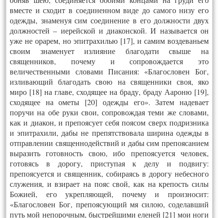
вместе и сходит в соединенном виде до самого низу его
одежды, знаменуя сим соединение в его должности двух
должностей – иерейской и диаконской. И называется он
уже не орарем, но эпитрахилью [17], и самим воздеваньем
своим знаменует излияние благодати свыше на
священников, почему и сопровождается это
величественными словами Писания: «Благословен Бог,
изливающий благодать свою на священники своя, яко
миро [18] на главе, сходящее на браду, браду Аароню [19],
сходящее на ометы [20] одежды его». Затем надевает
поручи на обе руки свои, сопровождая теми же словами,
как и диакон, и препоясует себя поясом сверх подризника
и эпитрахили, дабы не препятствовала ширина одежды в
отправлении священнодействий и дабы сим препоясанием
выразить готовность свою, ибо препоясуется человек,
готовясь в дорогу, приступая к делу и подвигу:
препоясуется и священник, собираясь в дорогу небесного
служения, и взирает на пояс свой, как на крепость силы
Божией, его укрепляющей, почему и произносит:
«Благословен Бог, препоясующий мя силою, соделавший
путь мой непорочным, быстрейшими еленей [21] мои ноги