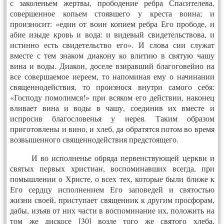
с заколеньем жертвы, прободение ребра Спасителева,
совершенное копьем стоявшего у креста воина; и
произносит: «един от воин копием ребра Его прободе, и
абие изыде кровь и вода: и видевый свидетельствова, и
истинно есть свидетельство его». И слова сии служат
вместе с тем знаком диакону ко влитию в святую чашу
вина и воды. Диакон, доселе взиравший благоговейно на
все совершаемое иереем, то напоминая ему о начинании
священнодействия, то произнося внутри самого себя:
«Господу помолимся!» при всяком его действии, наконец
вливает вина и воды в чашу, соединив их вместе и
испросив благословенья у иерея. Таким образом
приготовлены и вино, и хлеб, да обратятся потом во время
возвышенного священнодействия предстоящего.
И во исполненье обряда первенствующей церкви и
святых первых христиан, воспоминавших всегда, при
помышлении о Христе, о всех тех, которые были ближе к
Его сердцу исполнением Его заповедей и святостью
жизни своей, приступает священник к другим просфорам,
дабы, изъяв от них части в воспоминание их, положить на
том же дискосе [30] возле того же святого хлеба,