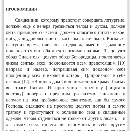
ПРОСКОМИДИЯ
Священник, которому предстоит совершать литургию,
должен еще с вечера трезвиться телом и духом, должен
быть примирен со всеми, должен опасаться питать какое-
нибудь неудовольствие на кого бы то ни было. Когда же
наступит время, идет он в церковь; вместе с диаконом
поклоняются они оба пред царскими вратами [9], целуют
образ Спасителя, целуют образ Богородицы, поклоняются
ликам святых всех, поклоняются всем предстоящим [10]
направо и налево, испрашивая сим поклоном себе
прощения у всех, и входят в олтарь [11], произнося в себе
псалом [12]: «Вниду в дом Твой, поклонюся храму Твоему
во страсе Твоем». И, приступив к престолу [лицом к
востоку], повергают пред ним три наземные поклоны и
целуют на нем пребывающее евангелие, как бы самого
Господа, сидящего на престоле; целуют потом и самую
трапезу и приступают к облачению себя в священные
одежды, чтобы отделиться не только от других людей, – и
от самих себя, ничего не напомнить в себе другим
похожего на человека, занимающегося ежедневными