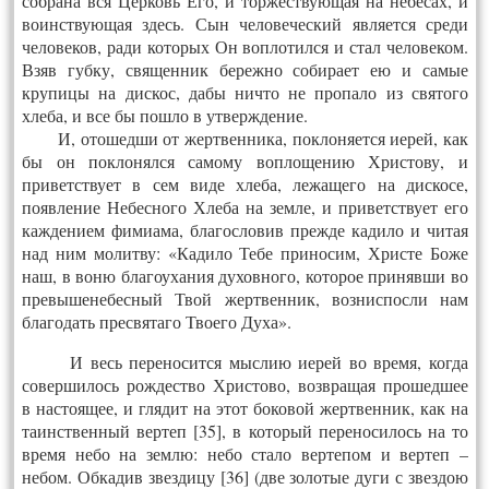
собрана вся Церковь Его, и торжествующая на небесах, и
воинствующая здесь. Сын человеческий является среди
человеков, ради которых Он воплотился и стал человеком.
Взяв губку, священник бережно собирает ею и самые
крупицы на дискос, дабы ничто не пропало из святого
хлеба, и все бы пошло в утверждение.
И, отошедши от жертвенника, поклоняется иерей, как
бы он поклонялся самому воплощению Христову, и
приветствует в сем виде хлеба, лежащего на дискосе,
появление Небесного Хлеба на земле, и приветствует его
каждением фимиама, благословив прежде кадило и читая
над ним молитву: «Кадило Тебе приносим, Христе Боже
наш, в воню благоухания духовного, которое принявши во
превышенебесный Твой жертвенник, возниспосли нам
благодать пресвятаго Твоего Духа».
И весь переносится мыслию иерей во время, когда
совершилось рождество Христово, возвращая прошедшее
в настоящее, и глядит на этот боковой жертвенник, как на
таинственный вертеп [35], в который переносилось на то
время небо на землю: небо стало вертепом и вертеп –
небом. Обкадив звездицу [36] (две золотые дуги с звездою