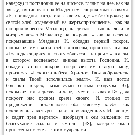
наверху) и постановив ее на дискосе, глядит на нее, как на
звезду, светившую над Младенцем, сопровождая словами:
«И, пришедши, звезда стала вверху, иде же бе Отроча»; на
святой хлеб, отделенный на жертвоприношение,– как на
новородившегося Младенца; на дискос – как на ясли, в
которых лежал Младенец; на покровы – как на пелены,
покрывавшие Младенца. И, обкадив первый покров,
покрывает им святой хлеб с дискосом, произнося псалом:
«Господь воцарися, в лепоту облечеся… и проч.» – псалом,
в котором воспевается дивная высота Господня. И,
обкадив второй покров, покрывает им святую чашу,
произнося: «Покрыла небеса, Христос, Твоя добродетель,
и хвалы Твоей исполнилась земля». И, взяв потом
большой покров, называемый святым воздухом [37],
покрывает им и дискос, и чащу вместе, взывая к Богу, да
покроет нас кровом крыла своего. И, отошед от
предложения, поклоняются оба святому хлебу, как
поклонялись пастыри – цари новорожденному Младенцу,
и кадит пред вертепом, изобразуя в сем каждении то
благоухание ладана и смирны [38], которые были
принесены вместе с златом мудрецами.