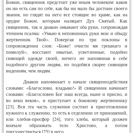
Божии, священник предстоит уже иным человеком: каков
он ни есть сам по себе, как бы ни мало бы достоин своего
звания, но глядят на него все стоящие во храме, как на
орудие Божие, которым наляцает Дух Святый. Как
священник, так и диакон омывают оба руки, сопровождая
чтением псалма: «Умыю в неповинных руки мои и обыду
жертвенник Твой». Повергая по три поклоны в
сопровождении слов: «Боже! очисти мя грешнаго и
помилуй», восстают омытые, усветленные, подобно
сияющей одежде своей, ничего не напоминая в себе
подобного другим людям, но подобяся скорее сияющим
видениям, чем людям.
Диакон напоминает о начале священнодействия
словами: «Благослови, владыко!» И священник начинает
словами: «Благословен Бог наш всегда, ныне и присно, и
во веки веков», и приступает к боковому жертвеннику
[23]. Вся эта часть служения состоит в приготовлении
нужного к служению, то есть в отделении от приношений,
или хлебов-просфор [24], того хлеба, который должен
вначале образовать тело Христово, а потом
пресуществиться [25] в него.