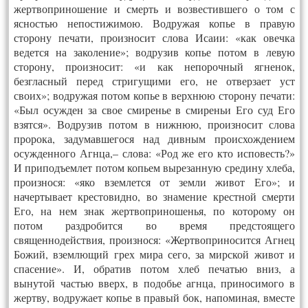
жертвоприношение и смерть и возвестившего о том с
ясностью непостижимою. Водружая копье в правую
сторону печати, произносит слова Исаии: «как овечка
ведется на заколение»; водрузив копье потом в левую
сторону, произносит: «и как непорочный ягненок,
безгласный перед стригущими его, не отверзает уст
своих»; водружая потом копье в верхнюю сторону печати:
«Был осужден за свое смиренье в смиреньи Его суд Его
взятся». Водрузив потом в нижнюю, произносит слова
пророка, задумавшегося над дивным происхождением
осужденного Агнца,– слова: «Род же его кто исповесть?»
И приподъемлет потом копьем вырезанную средину хлеба,
произнося: «яко вземлется от земли живот Его»; и
начертывает крестовидно, во знамение крестной смерти
Его, на нем знак жертвоприношенья, по которому он
потом раздробится во время предстоящего
священнодействия, произнося: «Жертвоприносится Агнец
Божий, вземлющий грех мира сего, за мирской живот и
спасение». И, обратив потом хлеб печатью вниз, а
вынутой частью вверх, в подобье агнца, приносимого в
жертву, водружает копье в правый бок, напоминая, вместе