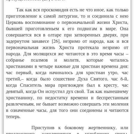
Так как вся проскомидия есть не что иное, как только
приготовление к самой литургии, то и соединила с нею
Церковь воспоминание о первоначальной жизни Христа,
бывшей приготовленьем к его подвигам в мире. Она
совершается вся в олтаре при затворенных дверях, при
задернутом занавесе [26], незримо от народа, как и вся
первоначальная жизнь Христа протекала незримо от
народа. Для молящихся же читаются в это время часы –
собранье псалмов и молитв, которые читались
христианами в четыре важные для христиан времена дня:
час первый, когда начиналось для христиан утро, час
третий,– когда было сошествие Духа Святого, час 6-й,
когда Спаситель мира пригвожден был к кресту, час
девятый, когда Он испустил дух свой. Так как нынешнему
христианину, по недостатку времени и беспрестанным
развлеченьям, не бывает возможно совершать эти моления
в означенные часы, для того они соединены и читаются
теперь.
Приступив к боковому жертвеннику, или
предложению, находящемуся в углублении стены,