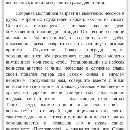
выносились книги на середину храма для чтения.
Собранье молящихся взирает на евангелие, несомое в
руках смиренных служителей церкви, как бы на самого
Спасителя, исходящего в первый раз на дело
божественной проповеди: исходит Он тесной северной
дверью, как бы неузнанный, на середину храма, дабы,
показавшись всем, возвратиться во святилище царскими
вратами. Служители Божьи посреди храма
останавливаются; оба преклоняют главы. Иерей молится
внутреннею молитвой, чтобы Установивший на небесах
воинства ангелов и чины небесные в служенье славы
своей повелел теперь сим самым силам и ангелам
небесным, сослужащим нам, совершить вместе с ними
вшествие во святилище. А диакон, указывая молитвенным
орарем на царские двери, говорит ему: «Благослови,
владыко, святый вход!» – «Благословен вход святых
Твоих, всегда, ныне и присно, и во веки веков!» –
возглашает на это иерей. Дав поцеловать ему святое
евангелие, диакон несет его в олтарь; но в царских вратах
останавливается и, возвысив его в руках своих,
возглашает: «Премудрость!» – знаменуя сим, что Слово