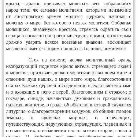
крыла,– диакон призывает молиться весь собравшийся
народ теми же самыми молитвами, которыми неизменно
от апостольских времен молится Церковь, начиная с
моленья о мире, без которого нельзя молиться. Собранье
молящихся, знаменуясь крестом, стремясь обратить свои
сердца в согласно настроенные струны органа, по которым
должно ударять всякое воззванье диакона, восклицает
мысленно вместе с хором поющих: «Господи, помилуй!»
Стоя на амвоне, держа молитвенный орарь,
изобразующий поднятое крыло ангела, стремящего людей
к молитве, призывает диакон молиться: о свышнем мире и
спасении душ наших, о мире всего мира, благосостоянии
святых Божьих церквей и соединении всех; о святом храме
и о входящих в него с верой, благоговением и страхом; о
государе, синоде, начальствах духовных и гражданских,
палатах, воинстве, о граде, об обители, в которой служится
литургия, о благорастворении воздухов, об обилии плодов
земных, о временах мирных; о плавающих,
путешествующих, недугующих, страждущих, плененных и
о спасенье их, о избавлении нас от всякия скорби, гнева и
нужды. И, собирая все сею всеобъемлющею цепью