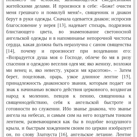
житейскими делами. И произнося в себе: «Боже! очисти
меня грешнаго и помилуй меня!», священник и диакон
берут в руки одежды. Сначала одевается диакон; испросив
благословение у иерея [13], надевает стихарь, подризник
блистающего цвета, во знаменование светоносной
ангельской одежды и в напоминанье непорочной чистоты
сердца, какая должна быть неразлучна с саном священства
[14], почему и произносит при воздевании его:
«Возрадуется душа моя о Господе, облече бо мя в ризу
спасения и одеждою веселия одея мя; яко жениху, возложи
ми венец и, яко невесту, украси мя красотою». – Затем
берет, поцеловав, орарь, узкое длинное лентие [15],
принадлежность диаконского звания, которым подает он
знак к начинанью всякого действия церковного, воздвигая
народ к молению, певцов к пению, священника к
священнодействию, себя к ангельской быстроте и
готовности во служении. Ибо званье диакона, что званье
ангела на небесах, и самым сим на него воздетым тонким
лентием, развевающимся как бы в подобие воздушного
крыла, и быстрым хождением своим по церкви изобразует
он, по слову Златоуста [16], ангельское летание. Лентие