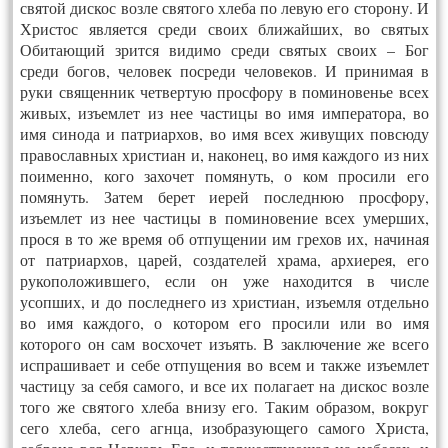
святой дискос возле святого хлеба по левую его сторону. И
Христос является среди своих ближайших, во святых
Обитающий зрится видимо среди святых своих – Бог
среди богов, человек посреди человеков. И принимая в
руки священник четвертую просфору в поминовенье всех
живых, изъемлет из нее частицы во имя императора, во
имя синода и патриархов, во имя всех живущих повсюду
православных христиан и, наконец, во имя каждого из них
поименно, кого захочет помянуть, о ком просили его
помянуть. Затем берет иерей последнюю просфору,
изъемлет из нее частицы в поминовение всех умерших,
прося в то же время об отпущении им грехов их, начиная
от патриархов, царей, создателей храма, архиерея, его
рукоположившего, если он уже находится в числе
усопших, и до последнего из христиан, изъемля отдельно
во имя каждого, о котором его просили или во имя
которого он сам восхочет изъять. В заключение же всего
испрашивает и себе отпущения во всем и также изъемлет
частицу за себя самого, и все их полагает на дискос возле
того же святого хлеба внизу его. Таким образом, вокруг
сего хлеба, сего агнца, изобразующего самого Христа,