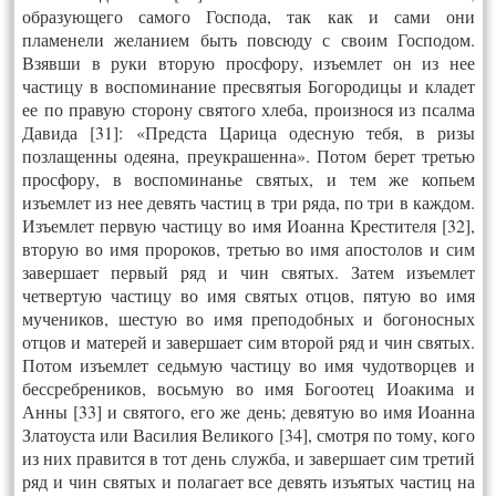
образующего самого Господа, так как и сами они
пламенели желанием быть повсюду с своим Господом.
Взявши в руки вторую просфору, изъемлет он из нее
частицу в воспоминание пресвятыя Богородицы и кладет
ее по правую сторону святого хлеба, произнося из псалма
Давида [31]: «Предста Царица одесную тебя, в ризы
позлащенны одеяна, преукрашенна». Потом берет третью
просфору, в воспоминанье святых, и тем же копьем
изъемлет из нее девять частиц в три ряда, по три в каждом.
Изъемлет первую частицу во имя Иоанна Крестителя [32],
вторую во имя пророков, третью во имя апостолов и сим
завершает первый ряд и чин святых. Затем изъемлет
четвертую частицу во имя святых отцов, пятую во имя
мучеников, шестую во имя преподобных и богоносных
отцов и матерей и завершает сим второй ряд и чин святых.
Потом изъемлет седьмую частицу во имя чудотворцев и
бессребреников, восьмую во имя Богоотец Иоакима и
Анны [33] и святого, его же день; девятую во имя Иоанна
Златоуста или Василия Великого [34], смотря по тому, кого
из них правится в тот день служба, и завершает сим третий
ряд и чин святых и полагает все девять изъятых частиц на