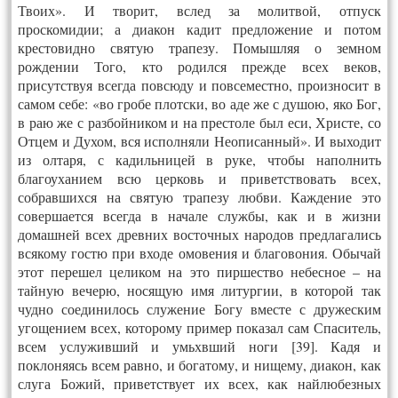
Твоих». И творит, вслед за молитвой, отпуск
проскомидии; а диакон кадит предложение и потом
крестовидно святую трапезу. Помышляя о земном
рождении Того, кто родился прежде всех веков,
присутствуя всегда повсюду и повсеместно, произносит в
самом себе: «во гробе плотски, во аде же с душою, яко Бог,
в раю же с разбойником и на престоле был еси, Христе, со
Отцем и Духом, вся исполняли Неописанный». И выходит
из олтаря, с кадильницей в руке, чтобы наполнить
благоуханием всю церковь и приветствовать всех,
собравшихся на святую трапезу любви. Каждение это
совершается всегда в начале службы, как и в жизни
домашней всех древних восточных народов предлагались
всякому гостю при входе омовения и благовония. Обычай
этот перешел целиком на это пиршество небесное – на
тайную вечерю, носящую имя литургии, в которой так
чудно соединилось служение Богу вместе с дружеским
угощением всех, которому пример показал сам Спаситель,
всем услуживший и умьхвший ноги [39]. Кадя и
поклоняясь всем равно, и богатому, и нищему, диакон, как
слуга Божий, приветствует их всех, как найлюбезных