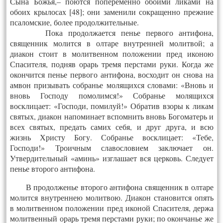
Сына Божья,– поются попеременно обоими ликами на
обоих крылосах [48]; они заменили сокращенно прежние
псаломские, более продолжительные.
Пока продолжается пенье первого антифона,
священник молится в олтаре внутренней молитвой; а
диакон стоит в молитвенном положении пред иконою
Спасителя, подняв орарь тремя перстами руки. Когда же
окончится пенье первого антифона, восходит он снова на
амвон призывать собранье молящихся словами: «Вновь и
вновь Господу помолимся!» Собранье молящихся
восклицает: «Господи, помилуй!» Обратив взоры к ликам
святых, диакон напоминает вспомнить вновь Богоматерь и
всех святых, предать самих себя, и друг друга, и всю
жизнь Христу Богу. Собранье восклицает: «Тебе,
Господи!» Троичным славословием заключает он.
Утвердительный «аминь» изглашает вся церковь. Следует
пенье второго антифона.
В продолженье второго антифона священник в олтаре
молится внутреннею молитвою. Диакон становится опять
в молитвенном положении пред иконой Спасителя, держа
молитвенный орарь тремя перстами руки; по окончанье же