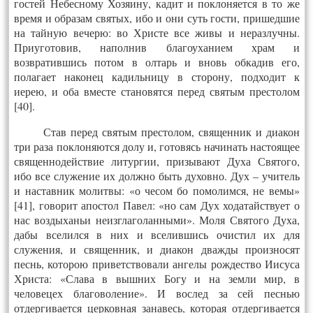
гостей Небесному Хозяину, кадит и поклоняется в то же
время и образам святых, ибо и они суть гости, пришедшие
на тайную вечерю: во Христе все живы и неразлучны.
Приуготовив, наполнив благоуханием храм и
возвратившись потом в олтарь и вновь обкадив его,
полагает наконец кадильницу в сторону, подходит к
иерею, и оба вместе становятся перед святым престолом
[40].
Став перед святым престолом, священник и диакон
три раза поклоняются долу и, готовясь начинать настоящее
священнодействие литургии, призывают Духа Святого,
ибо все служение их должно быть духовно. Дух – учитель
и наставник молитвы: «о чесом бо помолимся, не вемы»
[41], говорит апостол Павел: «но сам Дух ходатайствует о
нас воздыханьи неизглаголанными». Моля Святого Духа,
дабы вселился в них и вселившись очистил их для
служения, и священник, и диакон дважды произносят
песнь, которою приветствовали ангелы рождество Иисуса
Христа: «Слава в вышних Богу и на земли мир, в
человецех благоволение». И вослед за сей песнью
отдергивается церковная занавесь, которая отдергивается