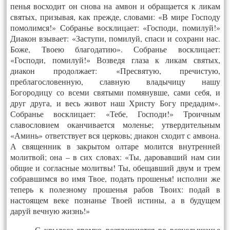
пенья восходит он снова на амвон и обращается к ликам
святых, призывая, как прежде, словами: «В мире Господу
помолимся!» Собранье восклицает: «Господи, помилуй!»
Диакон взывает: «Заступи, помилуй, спаси и сохрани нас.
Боже, Твоею благодатию». Собранье восклицает:
«Господи, помилуй!» Возведя глаза к ликам святых,
диакон продолжает: «Пресвятую, пречистую,
преблагословенную, славную владычицу нашу
Богородицу со всеми святыми помянувше, сами себя, и
друг друга, и весь живот наш Христу Богу предадим».
Собранье восклицает: «Тебе, Господи!» Троичным
славословием оканчивается моленье; утвердительным
«Аминь» ответствует вся церковь; диакон сходит с амвона.
А священник в закрытом олтаре молится внутренней
молитвой; она – в сих словах: «Ты, даровавший нам сии
общие и согласные молитвы! Ты, обещавший двум и трем
собравшимся во имя Твое, подать прошенья! исполни же
теперь к полезному прошенья рабов Твоих: подай в
настоящем веке познанье Твоей истины, а в будущем
даруй вечную жизнь!»
С крылоса громко возглашаются во всеуслышанье