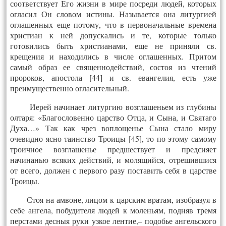
соответствует Его жизни в мире посреди людей, которых
огласил Он словом истины. Называется она литургией
оглашенных еще потому, что в первоначальные времена
христиан к ней допускались и те, которые только
готовились быть христианами, еще не приняли св.
крещения и находились в числе оглашенных. Притом
самый образ ее священнодействий, состоя из чтений
пророков, апостола [44] и св. евангелия, есть уже
преимущественно огласительный.
Иерей начинает литургию возглашеньем из глубины
олтаря: «Благословенно царство Отца, и Сына, и Святаго
Духа…» Так как чрез воплощенье Сына стало миру
очевидно ясно таинство Троицы [45], то по этому самому
троичное возглашенье предшествует и предсияет
начинанью всяких действий, и молящийся, отрешившися
от всего, должен с первого разу поставить себя в царстве
Троицы.
Стоя на амвоне, лицом к царским вратам, изобразуя в
себе ангела, побудителя людей к моленьям, подняв тремя
перстами десныя руки узкое лентие,– подобье ангельского