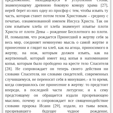
знаменующему древнюю боковую комору храма [27],
иерей берет из них одну из просфор с тем, чтобы изъять ту
часть, которая станет потом телом Христовым – средину с
печатью, ознаменованной именем Иисуса Христа. Так он
сим изъятьем хлеба от хлеба знаменует изъятье плоти
Христа от плоти Девы – рождение Бесплотного во плоти.
И, помышляя, что рождается Принесший в жертву себя за
весь мир, соединяет неминуемо мысль о самой жертве и
принесении и глядит на хлеб, как на агнца, приносимого в
жертву, на нож, которым должен изъять, как на
жертвенный, который имеет вид копья в напоминание
копья, которым было прободено на кресте тело Спасителя
[28]. Не сопровождает он теперь своего действия ни
словами Спасителя, ни словами свидетелей, современных
случившемуся, не переносит себя в минувшее,– в то время,
когда совершилось сие принесение в жертву: то предстоит
впереди, в последней части литургии; и к сему
предстоящему он обращается издали прозревающею
мыслию, почему и сопровождает все священнодействие
словами пророка Исаии [29], издали, из тьмы веков,
прозревавшего будущее чудное рождение,