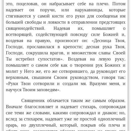
это, поцеловав, он набрасывает себе на плечо. Потом
надевает он поручи, или нарукавницы, которые
стягиваются у самой кисти его руки для сообщенья им
большей свободы и ловкости в отправлении предстоящих
священнодействий. Надевая их, помышляет о
всетворящей, содействующей повсюду силе Божией и,
воздевая на правую, произносит он: «Десница Твоя,
Господи, прославилася в крепости; десная рука Твоя,
Господи, сокрушила врагов, и множеством славы Своей
Ты истребил супостатов». Воздевая на левую руку,
помышляет о самом себе как о творении рук Божиих и
молит у Него же, его же сотворившего, да руководит его
верховным, свышним Своим руководством, говоря так:
«Руки Твои сотворили и создали мя. Вразуми меня, и
научуся Твоим заповедям».
Священник облачается таким же самым образом.
Вначале благословляет и надевает стихарь, сопровождая
сие теми же словами, какими сопровождал и диакон; но,
вслед за стихарем, надевает уже не простой одноплечный
орарь, но двухплечный, который, покрыв оба плеча и
обняв шею, соединяется обоими концами на груди его