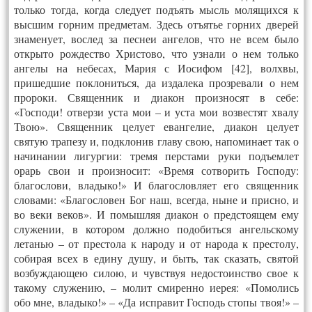
только тогда, когда следует подъять мысль молящихся к
высшим горним предметам. Здесь отъятье горних дверей
знаменует, вослед за песнеи ангелов, что не всем было
открыто рождество Христово, что узнали о нем только
ангелы на небесах, Мария с Иосифом [42], волхвы,
пришедшие поклониться, да издалека прозревали о нем
пророки. Священник и диакон произносят в себе:
«Господи! отверзи уста мои – и уста мои возвестят хвалу
Твою». Священник целует евангелие, диакон целует
святую трапезу и, подклонив главу свою, напоминает так о
начинании лигургии: тремя перстами руки подъемлет
орарь свои и произносит: «Время сотворить Господу:
благослови, владыко!» И благословляет его священник
словами: «Благословен Бог наш, всегда, ныне и присно, и
во веки веков». И помышляя диакон о предстоящем ему
служении, в котором должно подобиться ангельскому
летанью – от престола к народу и от народа к престолу,
собирая всех в едину душу, и быть, так сказать, святой
возбуждающею силою, и чувствуя недостоинство свое к
такому служению, – молит смиренно иерея: «Помолись
обо мне, владыко!» – «Да исправит Господь стопы твоя!» –