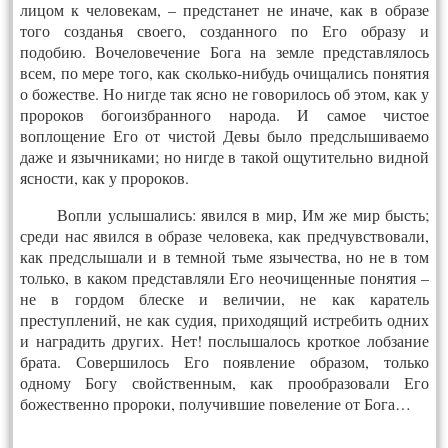
лицом к человекам, – предстанет не иначе, как в образе
того созданья своего, созданного по Его образу и
подобию. Вочеловечение Бога на земле представлялось
всем, по мере того, как сколько-нибудь очищались понятия
о божестве. Но нигде так ясно не говорилось об этом, как у
пророков богоизбранного народа. И самое чистое
воплощение Его от чистой Девы было предслышиваемо
даже и язычниками; но нигде в такой ощутительно видной
ясности, как у пророков.
Вопли услышались: явился в мир, Им же мир бысть;
среди нас явился в образе человека, как предчувствовали,
как предслышали и в темной тьме язычества, но не в том
только, в каком представляли Его неочищенные понятия –
не в гордом блеске и величии, не как каратель
преступлений, не как судия, приходящий истребить одних
и наградить других. Нет! послышалось кроткое лобзание
брата. Совершилось Его появление образом, только
одному Богу свойственным, как прообразовали Его
божественно пророки, получившие повеление от Бога…