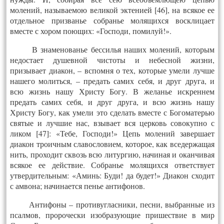
молений, называемою великой эктенией [46], на всякое ее
отдельное призванье собранье молящихся восклицает
вместе с хором поющих: «Господи, помилуй!».
В знаменованье бессилья наших молений, которым
недостает душевной чистоты и небесной жизни,
призывает диакон, – вспомня о тех, которые умели лучше
нашего молиться, – предать самих себя, и друг друга, и
всю жизнь нашу Христу Богу. В желанье искреннем
предать самих себя, и друг друга, и всю жизнь нашу
Христу Богу, как умели это сделать вместе с Богоматерью
святые и лучшие нас, взывает вся церковь совокупно с
ликом [47]: «Тебе, Господи!» Цепь молений завершает
диакон троичным славословием, которое, как вседержащая
нить, проходит сквозь всю литургию, начиная и оканчивая
всякое ее действие. Собранье молящихся ответствует
утвердительным: «Аминь: Буди! да будет!» Диакон сходит
с амвона; начинается пенье антифонов.
Антифоны – противугласники, песни, выбранные из
псалмов, пророчески изобразующие пришествие в мир