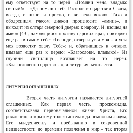
ему ответствует на то иерей. «Помяни меня, владыко
святый!» – «Да помянет тебя Господь во царствии Своем,
всегда, и ныне, и присно, и во веки веков». Тихо и
ободренным гласом диакон произносит: «аминь», и
выходит из олтаря северной дверью к народу. И, взошед на
амвон [43], находящийся противу царских врат, повторяет
еще раз в самом себе: «Господи, отверзи уста моя – и уста
моя возвестят хвалу Тебе»; и, обратившись к олтарю,
взывает еще раз к иерею: «Благослови, владыко!» Из
глубины святилища возглашает на то иерей:
«Благословенно царство…», и литургия начинается.
ЛИТУРГИЯ ОГЛАШЕННЫХ
Вторая часть литургии называется литургией
оглашенных. Как первая часть, проскомидия,
соответствовала первоначальной жизни Христа, Его
рождению, открытому только ангелам да немногим людям,
Его младенчеству и пребыванию в сокровенной
неизвестности до времени появленья в мир,– так вторая