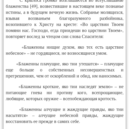
блаженства [49], возвестившие в настоящем веке познанье
истины, а в будущем вечную жизнь. Собранье молящихся,
взывая воззваньем благоразумного разбойника,
возопившего к Христу на кресте: «Во царствии Твоем
помяни нас. Господи, егда приидеши во царствии Твоем»,
повторяет вослед за чтецом сии слова Спасителя:
«Блаженны нищие духом, яко тех есть царствие
небесное» – не гордящиеся, не возносящиеся умом.
«Блаженны плачущие, яко тии утешатся» – плачущие
еще больше о собственных несовершенствах и
прегрешениях, чем от оскорблений и обид, им наносимых.
«Блаженны кроткие, яко тии наследят землю» – не
питающие гнева ни противу кого, всепрощающие,
любящие, которых оружие – всепобеждающая кротость.
«Блаженны алчущие и жаждущие правды, яко тии
насытятся» – алчущие небесной правды, жаждущие
восстановить ее прежде в самих себе.