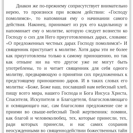
Диакон же по-прежнему соприсутствует внимательно
иерею, то произнося при всяком действии: «Господу
помолимся», то напоминая ему о начинании самого
действия. Наконец, принимает из рук его кадильницу и
напоминает ему о молитве, которую следует вознести ко
Господу о сих для Него приуготовленных дарах, словами:
«О предложенных честных дарах Господу помолимся!» И
священник приступает к молитве. Хотя дары эти не более
как приуготовлены только к самому приношению, но так
как отныне ни на что другое уже не могут быть
употреблены, то и читает священник для себя одного
молитву, предваряющую о принятии сих предложенных к
предстоящему приношению даров. И в таких словах его
молитва: «Боже, Боже наш, пославший нам небесный хлеб,
пищу всего мира, нашего Господа и Бога Иисуса Христа,
Спасителя, Искупителя и Благодетеля, благословляющаго
и освящающаго нас, сам благослови предложение сие и
приими во свыше-небесный Твой жертвенник: помяни,
как благой и человеколюбец, тех, которые принесли, тех,
ради которых принесли, и нас самих сохранив
неосужденными во священнодействии божественных тайн