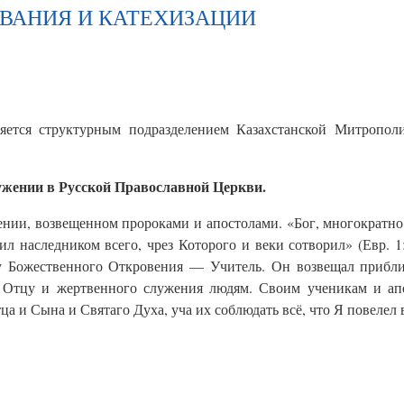
ОВАНИЯ И КАТЕХИЗАЦИИ
­ляется структурным подразделением Казахстанской Митроп
ужении в Русской Православной Церкви.
нии, возвещенном пророками и апостолами. «Бог, многократно
л наследником всего, чрез Которого и веки сотворил» (Евр. 1
 Божественного Откровения — Учитель. Он возвещал приближ
Отцу и жертвенного служения людям. Своим ученикам и апос
ца и Сына и Святаго Духа, уча их соблюдать всё, что Я повелел в