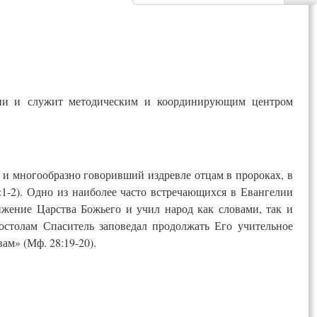
олии и служит методическим и координирующим центром
 и многообразно говоривший издревле отцам в пророках, в
:1-2). Одно из наиболее часто встречающихся в Евангелии
ение Царства Божьего и учил народ как словами, так и
толам Спаситель заповедал продол­жать Его учительное
ам» (Мф. 28:19-20).