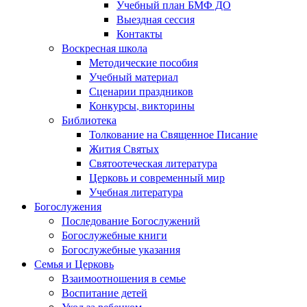
Учебный план БМФ ДО
Выездная сессия
Контакты
Воскресная школа
Методические пособия
Учебный материал
Сценарии праздников
Конкурсы, викторины
Библиотека
Толкование на Священное Писание
Жития Святых
Святоотеческая литература
Церковь и современный мир
Учебная литература
Богослужения
Последование Богослужений
Богослужебные книги
Богослужебные указания
Семья и Церковь
Взаимоотношения в семье
Воспитание детей
Уход за ребенком