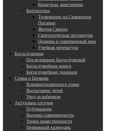
Конкурсы, викторины
Библиотека
Толкование на Священное
Писание
Жития Святых
Святоотеческая литература
Церковь и современный мир
Учебная литература
Богослужения
Последование Богослужений
Богослужебные книги
Богослужебные указания
Семья и Церковь
Взаимоотношения в семье
Воспитание детей
Уход за ребенком
Актуально сегодня
Публикации
Вызовы современности
Уроки нравственности
Церковный календарь