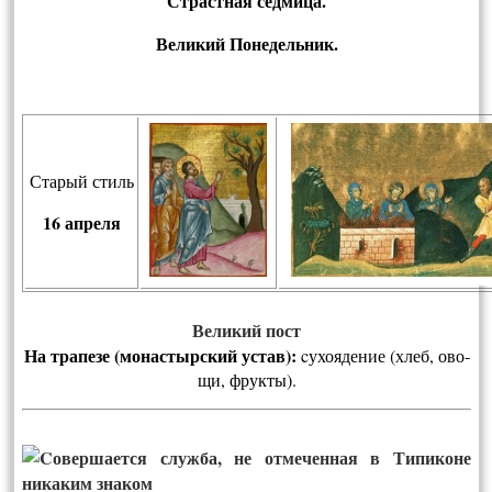
Страстная седмица.
Великий Понедельник.
Старый стиль
16 апреля
Ве­ли­кий пост
На тра­пе­зе
(м
онас­тырс­кий ус­тав):
cу­хо­яде­ние (хлеб, ово­
щи, фрук­ты).