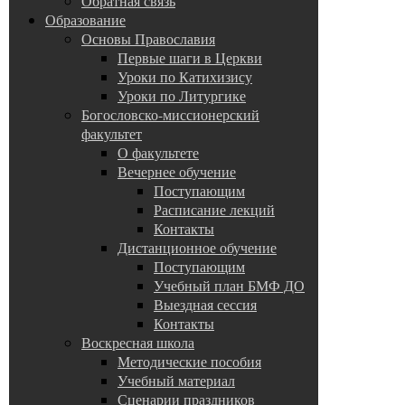
Обратная связь
Образование
Основы Православия
Первые шаги в Церкви
Уроки по Катихизису
Уроки по Литургике
Богословско-миссионерский
факультет
О факультете
Вечернее обучение
Поступающим
Расписание лекций
Контакты
Дистанционное обучение
Поступающим
Учебный план БМФ ДО
Выездная сессия
Контакты
Воскресная школа
Методические пособия
Учебный материал
Сценарии праздников