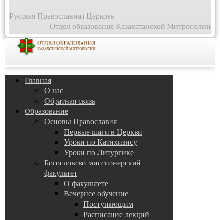
Русская Православная Церковь
Отдел образования Казахстанской Митрополии
Главная
О нас
Обратная связь
Образование
Основы Православия
Первые шаги в Церкви
Уроки по Катихизису
Уроки по Литургике
Богословско-миссионерский
факультет
О факультете
Вечернее обучение
Поступающим
Расписание лекций