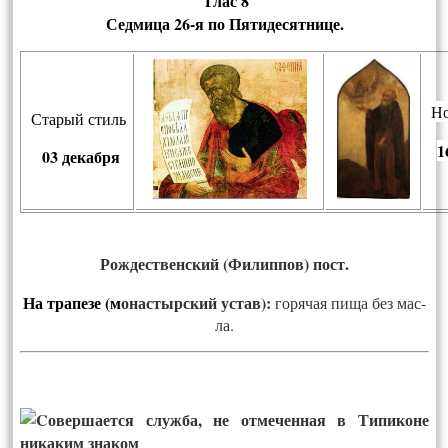
Глас 8
Сед­ми­ца
26-я по Пятидесятнице.
Но
Старый стиль
1
03 декабря
Рождественский (Филиппов) пост.
На тра­пе­зе
(м
онас­тырс­кий ус­тав):
го­рячая пи­ща без мас­
ла.