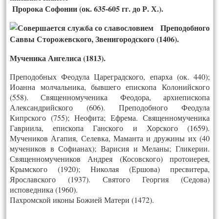
Пророка Софонии (ок. 635-605 гг. до Р. Х.).
Преподобного
Саввы Сторожевского, Звенигородского (1406).
Мученика Ангелиса (1813).
Преподобных Феодула Цареградского, епарха (ок. 440);
Иоанна молчальника, бывшего епископа Колонийского
(558). Священномученика Феодора, архиепископа
Александрийского (606). Преподобного Феодула
Кипрского (755); Неофита; Ефрема. Священномученика
Гавриила, епископа Ганского и Хорского (1659).
Мучеников Агапия, Селевка, Маманта и дружины их (40
мучеников в Софианах); Варисия и Меланы; Гликерии.
Священномучеников Андрея (Косовского) протоиерея,
Крымского (1920); Николая (Ершова) пресвитера,
Ярославского (1937). Святого Георгия (Седова)
исповедника (1960).
Пахромской иконы Божией Матери (1472).