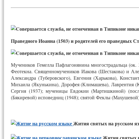
Праведного Иоанна (1503) и родителей его праведных С
Мучеников Гемелла Пафлагонянина многострадальца (ок. 
Феотекна. Священномучеников Иакова (Шестакова) и Алек
Александра (Туберовского), Евгения (Харькова), Констан
Михаила (Якунькина), Дорофея (Климашева), Лаврентия (К
Сергия (1937); мученицы Евдокии (Мартишкиной) (посл
(Бякиревой) исповедниц (1948); святой Феклы (Махушевой
Жития святых на русском я
Жития святых 