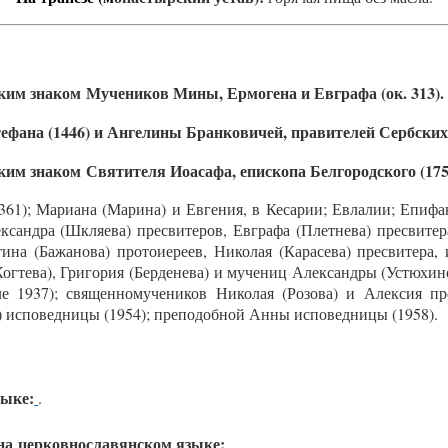
Мучеников Мины, Ермогена и Евграфа (ок. 313).
тефана (1446) и Ангелины Бранковичей, правителей Сербских
Святителя Иоасафа, епископа Белгородского (175
361); Мариана (Марина) и Евгения, в Кесарии; Евлалии; Епиф
сандра (Шкляева) пресвитеров, Евграфа (Плетнева) пресвитера
тина (Бажанова) протоиереев, Николая (Карасева) пресвитера,
огтева), Григория (Берденева) и мучениц Александры (Устюхин
е 1937); священномучеников Николая (Розова) и Алексия п
) исповедницы (1954); преподобной Анны исповедницы (1958).
зыке:
.
на церковнославянском языке:
.