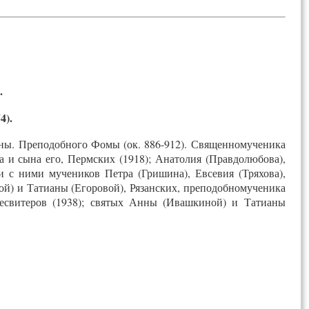
.
4).
аны. Преподобного Фомы (ок. 886-912). Священномученика
 и сына его, Пермских (1918); Анатолия (Правдолюбова),
 и с ними мучеников Петра (Гришина), Евсевия (Тряхова),
ой) и Татианы (Егоровой), Рязанских, преподобномученика
ресвитеров (1938); святых Анны (Ивашкиной) и Татианы