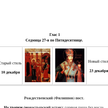
Глас 1
Сед­ми­ца
27-я по Пятидесятнице.
Новый стил
Старый стиль
23 декабр
10 декабря
Рождественский (Филиппов) пост.
На тра­пе­зе
(м
онас­тырс­кий ус­тав):
го­ря­чая пи­ща без мас­ла.