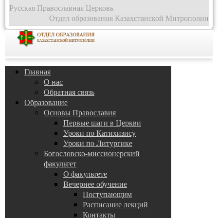
Русская Православная Церковь
Отдел образования Казахстанской Митрополии
Главная
О нас
Обратная связь
Образование
Основы Православия
Первые шаги в Церкви
Уроки по Катихизису
Уроки по Литургике
Богословско-миссионерский
факультет
О факультете
Вечернее обучение
Поступающим
Расписание лекций
Контакты