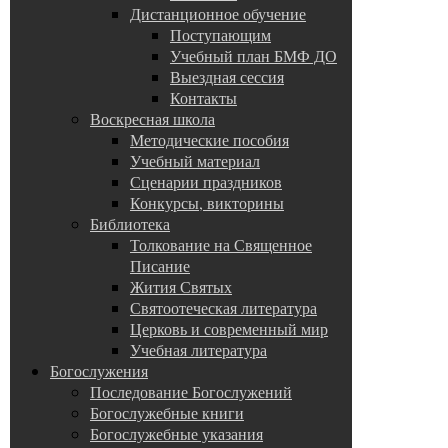
Дистанционное обучение
Поступающим
Учебный план БМФ ДО
Выездная сессия
Контакты
Воскресная школа
Методические пособия
Учебный материал
Сценарии праздников
Конкурсы, викторины
Библиотека
Толкование на Священное
Писание
Жития Святых
Святоотеческая литература
Церковь и современный мир
Учебная литература
Богослужения
Последование Богослужений
Богослужебные книги
Богослужебные указания