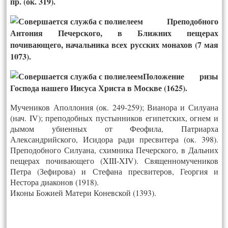
пр. (ок. 319).
Преподобного
Антония Печерского, в Ближних пещерах
почивающего, начальника всех русских монахов (7 мая
1073).
Положение ризы
Господа нашего Иисуса Христа в Москве (1625).
Мучеников Аполлония (ок. 249-259); Вианора и Силуана
(нач. IV); преподобных пустынников египетских, огнем и
дымом убиенных от Феофила, Патриарха
Александрийского, Исидора ради пресвитера (ок. 398).
Преподобного Силуана, схимника Печерского, в Дальних
пещерах почивающего (XIII-XIV). Священномучеников
Петра (Зефирова) и Стефана пресвитеров, Георгия и
Нестора диаконов (1918).
Иконы Божией Матери Коневской (1393).