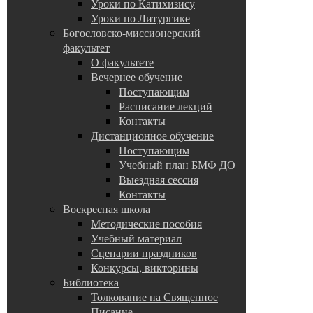
Уроки по Катихизису
Уроки по Литургике
Богословско-миссионерский
факультет
О факультете
Вечернее обучение
Поступающим
Расписание лекций
Контакты
Дистанционное обучение
Поступающим
Учебный план БМФ ДО
Выездная сессия
Контакты
Воскресная школа
Методические пособия
Учебный материал
Сценарии праздников
Конкурсы, викторины
Библиотека
Толкование на Священное
Писание