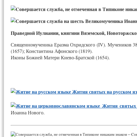
Великомученика Иоанна 
Праведной Иулиании, княгини Вяземской, Новоторжской
Священномученика Еразма Охридского (IV). Мучеников 38-
(1657); Константина Афонского (1819).
Иконы Божией Матери Киево-Братской (1654).
Жития святых на русском я
Жития святых 
Иоанна Нового.
–
Cов