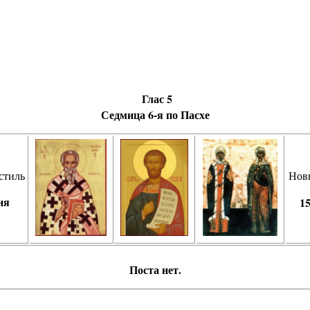
Глас 5
Седмица 6-я по Пасхе
стиль
Нов
ня
1
Пос­та нет.