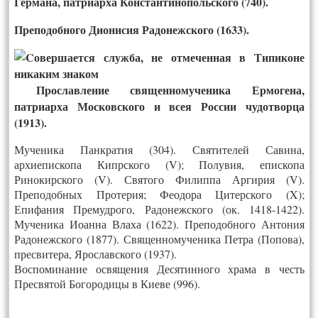
Германа, патриарха Константинопольского (740).
Преподобного Дионисия Радонежского (1633).
Прославление священномученика Ермогена,
патриарха Московского и всея России чудотворца
(1913).
Мученика Панкратия (304). Святителей Савина,
архиепископа Кипрского (V); Полувия, епископа
Ринокирского (V). Святого Филиппа Аргирия (V).
Преподобных Протерия; Феодора Цитерского (X);
Епифания Премудрого, Радонежского (ок. 1418-1422).
Мученика Иоанна Влаха (1622). Преподобного Антония
Радонежского (1877). Священномученика Петра (Попова),
пресвитера, Ярославского (1937).
Воспоминание освящения Десятинного храма в честь
Пресвятой Богородицы в Киеве (996).