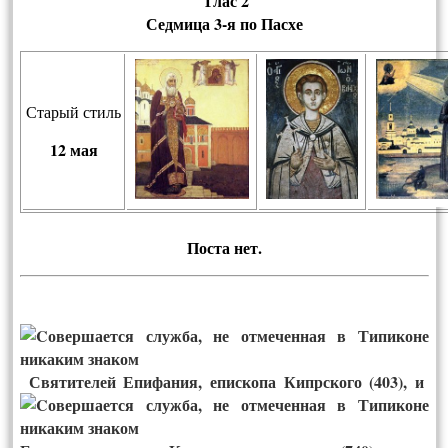
Глас 2
Седмица 3-я по Пасхе
Старый стиль
12
мая
Пос­та нет.
Святителей Епифания, епископа Кипрского (403), и