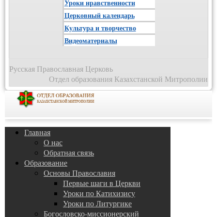
Уроки нравственности
Церковный календарь
Культура и творчество
Видеоматериалы
Русская Православная Церковь
Отдел образования Казахстанской Митрополии
Главная
О нас
Обратная связь
Образование
Основы Православия
Первые шаги в Церкви
Уроки по Катихизису
Уроки по Литургике
Богословско-миссионерский