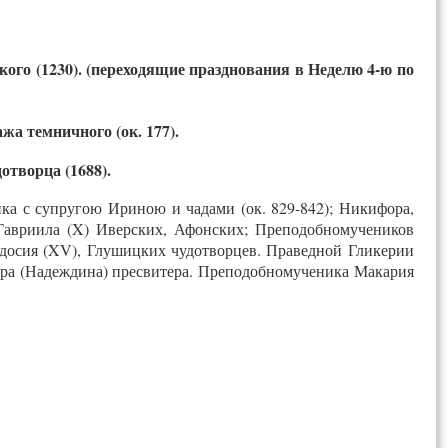
го (1230). (переходящие празднования в Неделю 4-ю по
а темничного (ок. 177).
творца (1688).
ика с супругою Ириною и чадами (ок. 829-842); Никифора,
 Гавриила (X) Иверских, Афонских; Преподобномучеников
еодосия (XV), Глушицких чудотворцев. Праведной Гликерии
фора (Надеждина) пресвитера. Преподобномученика Макария