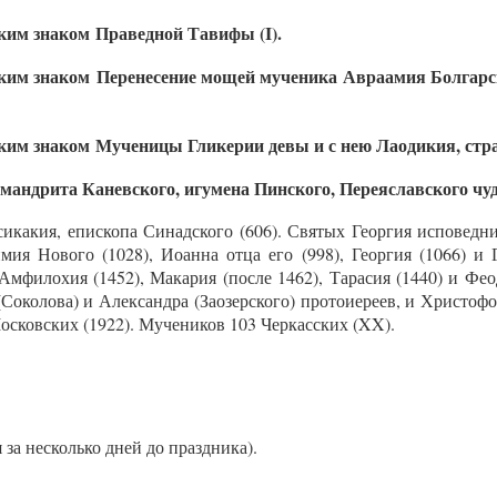
Праведной Тавифы (I).
Перенесение мощей мученика Авраамия Болгарско
Мученицы Гликерии девы и с нею Лаодикия, страж
андрита Каневского, игумена Пинского, Переяславского чудо
икакия, епископа Синадского (606). Святых Георгия исповедн
ия Нового (1028), Иоанна отца его (998), Георгия (1066) и
Амфилохия (1452), Макария (после 1462), Тарасия (1440) и Ф
Соколова) и Александра (Заозерского) протоиереев, и Христо
осковских (1922). Мучеников 103 Черкасских (XX).
 за нес­коль­ко дней до празд­ни­ка).