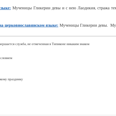
зыке:
Мученицы Гликерии девы и с нею Лаодикия, стража те
на церковнославянском языке:
Мученицы Гликерии девы. Му
ершается служба, не отмеченная в Типиконе никаким знаком
ословием
кому празднику