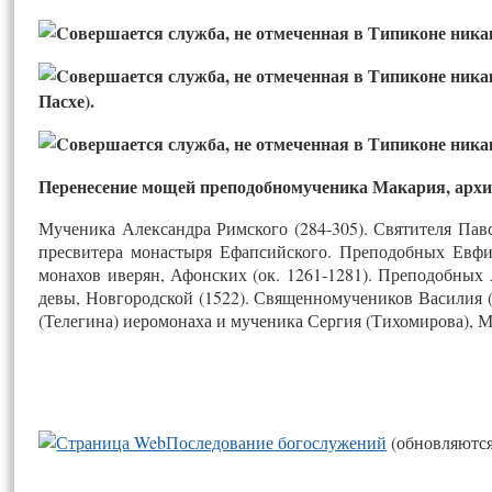
Пасхе).
Перенесение мощей преподобномученика Макария, архим
Мученика Александра Римского (284-305). Святителя Павс
пресвитера монастыря Ефапсийского. Преподобных Евфим
монахов иверян, Афонских (ок. 1261-1281). Преподобных 
девы, Новгородской (1522). Священномучеников Василия (
(Телегина) иеромонаха и мученика Сергия (Тихомирова), М
П
ос­ле­дова­ние
бо­гос­лу­жений
(об­новля­ют­ся