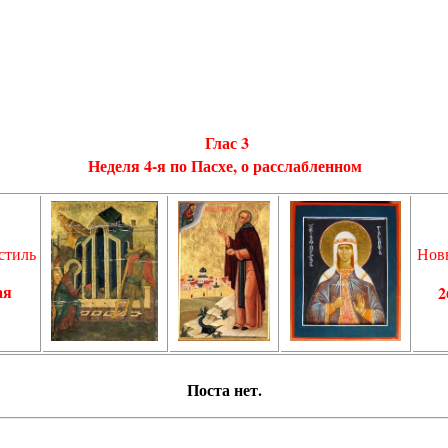
Глас 3
Неделя 4-я по Пасхе, о расслабленном
стиль
Нов
ая
2
Пос­та нет.