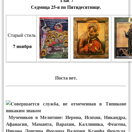
Глас 7
Сед­ми­ца
25-я по Пятидесятнице.
Старый стиль
7 ноября
Поста нет.
Мучеников в Мелитине: Иерона, Исихия, Никандра,
Афанасия, Маманта, Варахия, Каллиника, Феагена,
Никона, Лонгина, Феодора, Валерия, Ксанфа, Феодула,