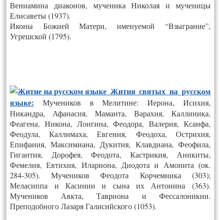
Вениамина диаконов, мученика Николая и мученицы
Елисаветы (1937).
Иконы Божией Матери, именуемой “Взыграние”,
Угрешской (1795).
Жития святых на русском
языке:
Мучеников в Мелитине: Иерона, Исихия,
Никандра, Афанасия, Маманта, Варахия, Каллиника,
Феагена, Никона, Лонгина, Феодора, Валерия, Ксанфа,
Феодула, Каллимаха, Евгения, Феодоха, Острихия,
Епифания, Максимиана, Дукития, Клавдиана, Феофила,
Гигантия, Дорофея, Феодота, Кастрикия, Аникиты,
Фемелия, Евтихия, Илариона, Диодота и Амонита (ок.
284-305). Мучеников Феодота Корчемника (303);
Меласиппа и Касинии и сына их Антонина (363).
Мучеников Авкта, Тавриона и Фессалоникии.
Преподобного Лазаря Галисийского (1053).