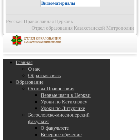
Видеоматериалы
Русская Православная Церковь
Отдел образования Казахстанской Митрополии
Главная
О нас
Обратная связь
Образование
Основы Православия
Первые шаги в Церкви
Уроки по Катихизису
Уроки по Литургике
Богословско-миссионерский
факультет
О факультете
Вечернее обучение