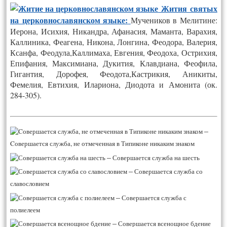
Жития святых
на церковнославянском языке:
Мучеников в Мелитине:
Иерона, Исихия, Никандра, Афанасия, Маманта, Варахия,
Каллиника, Феагена, Никона, Лонгина, Феодора, Валерия,
Ксанфа, Феодула,Каллимаха, Евгения, Феодоха, Острихия,
Епифания, Максимиана, Дукития, Клавдиана, Феофила,
Гигантия, Дорофея, Феодота,Кастрикия, Аникиты,
Фемелия, Евтихия, Илариона, Диодота и Амонита (ок.
284-305).
–
Cовершается служба, не отмеченная в Типиконе никаким знаком
–
Совершается служба на шесть
–
Совершается служба со
славословием
–
Совершается служба с
полиелеем
–
Совершается всенощное бдение