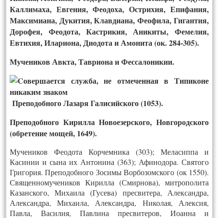
Каллимаха, Евгения, Феодоха, Острихия, Епифания,
Максимиана, Дукития, Клавдиана, Феофила, Гигантия,
Дорофея, Феодота, Кастрикия, Аникиты, Фемелия,
Евтихия, Илариона, Диодота и Амонита (ок. 284-305).
Мучеников Авкта, Тавриона и Фессалоникии.
Преподобного Лазаря Галисийского (1053).
Преподобного Кирилла Новоезерского, Новгородского
(обретение мощей, 1649).
Мучеников Феодота Корчемника (303); Меласиппа и
Касинии и сына их Антонина (363); Афинодора. Святого
Григория. Преподобного Зосимы Ворбозомского (ок 1550).
Священномучеников Кирилла (Смирнова), митрополита
Казанского, Михаила (Гусева) пресвитера, Александра,
Александра, Михаила, Александра, Николая, Алексия,
Павла, Василия, Павлина пресвитеров, Иоанна и