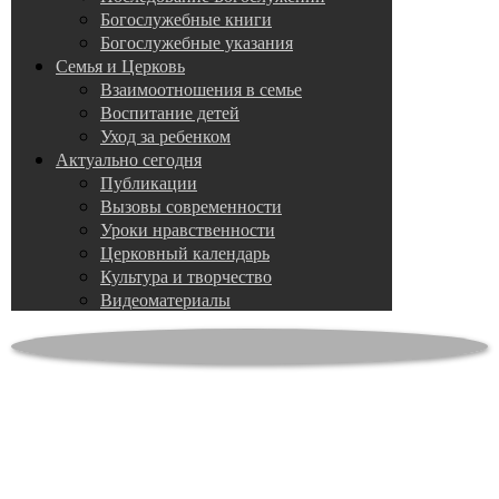
Богослужебные книги
Богослужебные указания
Семья и Церковь
Взаимоотношения в семье
Воспитание детей
Уход за ребенком
Актуально сегодня
Публикации
Вызовы современности
Уроки нравственности
Церковный календарь
Культура и творчество
Видеоматериалы