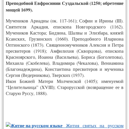
Преподобной Евфросинии Суздальской (1250; обретение
мощей 1699).
Мучеников Ариадны (ок. 117-161); Софии и Ирины (III).
Святителя Аркадия, епископа Новгородского (1162).
Мучеников Кастора; Бидзина, Шалвы и Элизбара, князей
Ксанских, Грузинских (1660). Преподобного Илариона
Оптинского (1873). Священномучеников Алексия и Петра
пресвитеров (1918); Амфилихия (Скворцова), епископа
Красноярского, Иоанна (Васильева), Бориса (Боголепова),
Михаила (Скобелева), Владимира (Чекалова), Вениамина
(Благонадеждина), Константина пресвитеров и мученика
Сергия (Ведерникова), Тверских (1937).
Икон Божией Матери Молченской (1405); именуемой
“Целительница” (XVIII); Старорусской (возвращение ее в
Старую Руссу, 1888).
Жития святых на русском