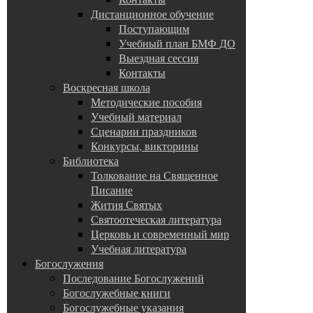
Дистанционное обучение
Поступающим
Учебный план БМФ ДО
Выездная сессия
Контакты
Воскресная школа
Методические пособия
Учебный материал
Сценарии праздников
Конкурсы, викторины
Библиотека
Толкование на Священное
Писание
Жития Святых
Святоотеческая литература
Церковь и современный мир
Учебная литература
Богослужения
Последование Богослужений
Богослужебные книги
Богослужебные указания