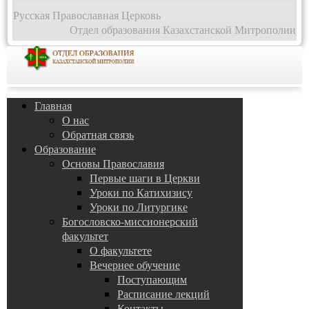
Русская Православная Церковь
Отдел образования Казахстанской Митрополии
Главная
О нас
Обратная связь
Образование
Основы Православия
Первые шаги в Церкви
Уроки по Катихизису
Уроки по Литургике
Богословско-миссионерский
факультет
О факультете
Вечернее обучение
Поступающим
Расписание лекций
Контакты