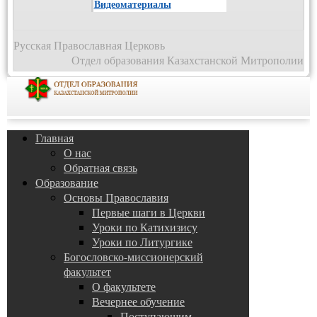
Видеоматериалы
Русская Православная Церковь
Отдел образования Казахстанской Митрополии
Главная
О нас
Обратная связь
Образование
Основы Православия
Первые шаги в Церкви
Уроки по Катихизису
Уроки по Литургике
Богословско-миссионерский
факультет
О факультете
Вечернее обучение
Поступающим