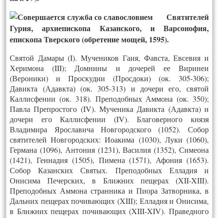
Святителей
Гурия, архиепископа Казанского, и Варсонофия,
епископа Тверского (обретение мощей, 1595).
Святой Дамары (I). Мучеников Гаия, Фавста, Евсевия и
Херимона (III); Домнины и дочерей ее Виринеи
(Вероники) и Проскудии (Просдоки) (ок. 305-306);
Давикта (Адавкта) (ок. 305-313) и дочери его, святой
Каллисфении (ок. 318). Преподобных Аммона (ок. 350);
Павла Препростого (IV). Мученика Давикта (Адавкта) и
дочери его Каллисфении (IV). Благоверного князя
Владимира Ярославича Новгородского (1052). Собор
святителей Новгородских: Иоакима (1030), Луки (1060),
Германа (1096), Антония (1231), Василия (1352), Симеона
(1421), Геннадия (1505), Пимена (1571), Афония (1653).
Собор Казанских Святых. Преподобных Елладия и
Онисима Печерских, в Ближних пещерах (XII-XIII).
Преподобных Аммона странника и Пиора Затворника, в
Дальних пещерах почивающих (XIII); Елладия и Онисима,
в Ближних пещерах почивающих (XIII-XIV). Праведного