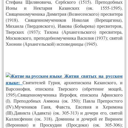
Стефана Щиляновича, Сербского (1515). Преподобных
Ионы и Нектария Казанских (ок. 1555-1595).
Священномученика Димитрия (Вознесенского) пресвитера
(1918). Священномучеников Николая (Верещагина),
Михаила (Твердовского), Иакова (Бобырева) пресвитеров,
Тверских (1937); Тихона (Архангельского) пресвитера,
Московского, преподобномученика Василия (1937); святой
Хионии (Архангельской) исповедницы (1945).
Жития святых на русском
языке:
Святителей Гурия, архиепископа Казанского, и
Варсонофия, епископа Тверского (обретение мощей,
1595).Священномученика Иерофея, епископа Афинского
(I). Преподобных Аммона (ок. 350); Павла Препростого
(IV).Мучеников Гаия, Фавста, Евсевия и Херимона
(III).Давикта (Адавкта) (ок. 305-313) и дочери его, святой
Каллисфении (ок. 318). Домнины и дочерей ее Виринеи
(Вероники) и Проскудии (Просдоки) (ок. 305-306);