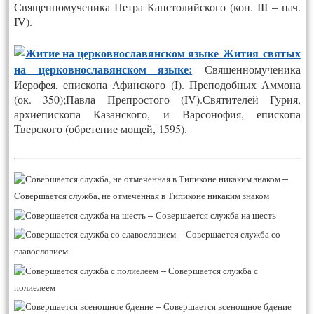
Священномученика Петра Капетолийского (кон. III – нач.
IV).
Жития святых
на церковнославянском языке:
Священномученика
Иерофея, епископа Афинского (I). Преподобных Аммона
(ок. 350);Павла Препростого (IV).Святителей Гурия,
архиепископа Казанского, и Варсонофия, епископа
Тверского (обретение мощей, 1595).
–
Cовершается служба, не отмеченная в Типиконе никаким знаком
–
Совершается служба на шесть
–
Совершается служба со
славословием
–
Совершается служба с
полиелеем
–
Совершается всенощное бдение