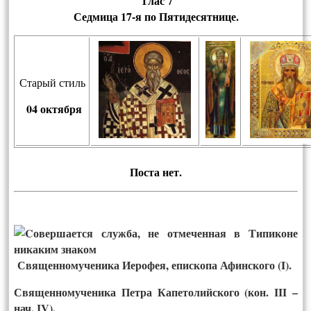
Глас 7
Сед­ми­ца
17-я по Пятидесятнице.
Старый стиль
04 октября
Пос­та нет.
Священномученика Иерофея, епископа Афинского (I).
Священномученика Петра Капетолийского (кон. III –
нач. IV).