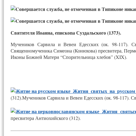
Святителя Иоанна, епископа Суздальского (1373).
Мучеников Сарвила и Вевеи Едесских (ок. 98-117). С
Священномученика Симеона (Конюхова) пресвитера, Пермс
Иконы Божией Матери “Спорительница хлебов” (XIX).
Жития святых на русском
(312).Мучеников Сарвила и Вевеи Едесских (ок. 98-117). С
Жития святых
пресвитера Антиохийского (312).