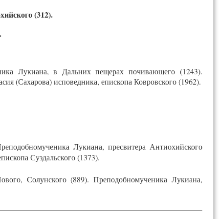
ийского (312).
.
ника Лукиана, в Дальних пещерах почивающего (1243).
сия (Сахарова) исповедника, епископа Ковровского (1962).
реподобномученика Лукиана, пресвитера Антиохийского
епископа Суздальского (1373).
ого, Солунского (889). Преподобномученика Лукиана,