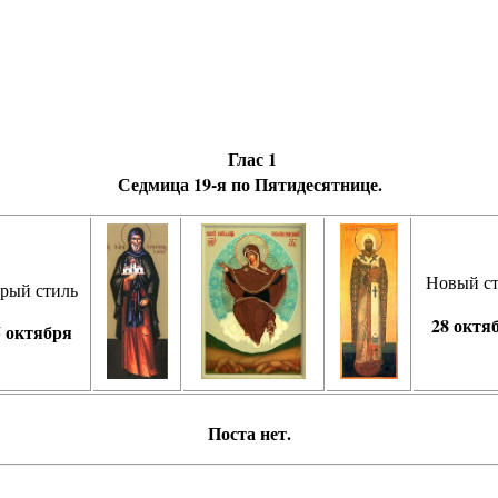
Глас 1
Сед­ми­ца
19-я по Пятидесятнице.
Новый с
рый стиль
28 октя
5 октября
Пос­та нет.