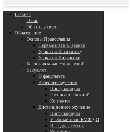
Главная
О нас
Обратная связь
Образование
Основы Православия
Первые шаги в Церкви
Уроки по Катихизису
Уроки по Литургике
Богословско-миссионерский
факультет
О факультете
Вечернее обучение
Поступающим
Расписание лекций
Контакты
Дистанционное обучение
Поступающим
Учебный план БМФ ДО
Выездная сессия
Контакты