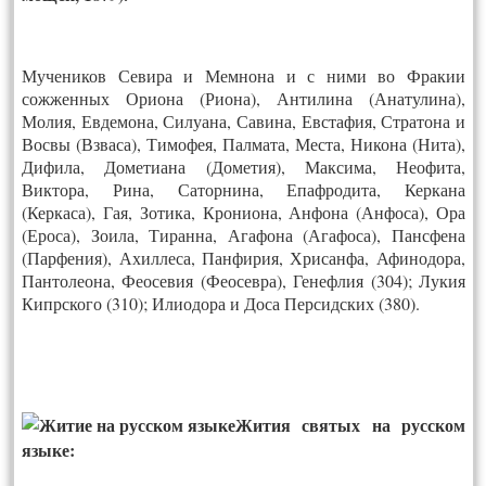
Мучеников Севира и Мемнона и с ними во Фракии
сожженных Ориона (Риона), Антилина (Анатулина),
Молия, Евдемона, Силуана, Савина, Евстафия, Стратона и
Восвы (Взваса), Тимофея, Палмата, Места, Никона (Нита),
Дифила, Дометиана (Дометия), Максима, Неофита,
Виктора, Рина, Саторнина, Епафродита, Керкана
(Керкаса), Гая, Зотика, Крониона, Анфона (Анфоса), Ора
(Ероса), Зоила, Тиранна, Агафона (Агафоса), Пансфена
(Парфения), Ахиллеса, Панфирия, Хрисанфа, Афинодора,
Пантолеона, Феосевия (Феосевра), Генефлия (304); Лукия
Кипрского (310); Илиодора и Доса Персидских (380).
Жития святых на русском
языке: