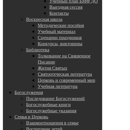
Учебный план БМФ ДО
Выездная сессия
Контакты
Воскресная школа
Методические пособия
Учебный материал
Сценарии праздников
Конкурсы, викторины
Библиотека
Толкование на Священное
Писание
Жития Святых
Святоотеческая литература
Церковь и современный мир
Учебная литература
Богослужения
Последование Богослужений
Богослужебные книги
Богослужебные указания
Семья и Церковь
Взаимоотношения в семье
Воспитание детей