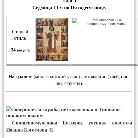
Глас 1
Седмица 11-я по Пятидесятнице.
Старый
стиль
24
августа
На тра­пе­зе
(м
онас­тырс­кий ус­тав):
cу­хо­яде­ние (хлеб, ово­
щи, фрук­ты).
Священномученика Евтихия, ученика апостола
Иоанна Богослова (I).