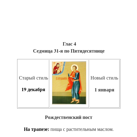
Глас 4
Седмица 31-я по Пятидесятнице
Старый стиль
Новый стиль
19
1 января
декабря
Рождественский пост
На тра­пезе
:
пи­ща с рас­ти­тель­ным мас­лом.