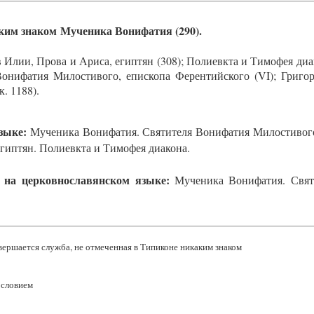
Мученика Вонифатия (290).
Илии, Прова и Ариса, египтян (308); Полиевкта и Тимофея диа
Вонифатия Милостивого, епископа Ферентийского (VI); Григор
. 1188).
зыке:
Мученика Вонифатия. Святителя Вонифатия Милостивого,
египтян. Полиевкта и Тимофея диакона.
 на церковнославянском языке:
Мученика Вонифатия. Свят
ершается служба, не отмеченная в Типиконе никаким знаком
ословием