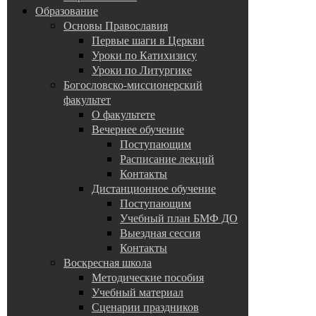
Образование
Основы Православия
Первые шаги в Церкви
Уроки по Катихизису
Уроки по Литургике
Богословско-миссионерский
факультет
О факультете
Вечернее обучение
Поступающим
Расписание лекций
Контакты
Дистанционное обучение
Поступающим
Учебный план БМФ ДО
Выездная сессия
Контакты
Воскресная школа
Методические пособия
Учебный материал
Сценарии праздников