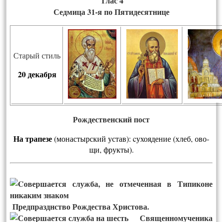
Глас 4
Седмица 31-я по Пятидесятнице
Старый стиль
20
декабря
Рождественский пост
На тра­пезе
(мо­нас­тырс­кий ус­тав): cу­хо­яде­ние (хлеб, ово­
щи, фрук­ты).
Предпразднство Рождества Христова.
Священномученика