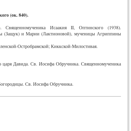
о (ок. 840).
). Священномученика Исаакия II, Оптинского (1938).
ты (Защук) и Марии (Лактионовой), мученицы Агриппины
Виленской-Остробрамской; Киккской-Милостивая.
о царя Давида. Св. Иосифа Обручника. Священномученика
 Богородицы. Св. Иосифа Обручника.