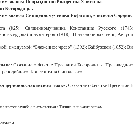
Попразднство Рождества Христова.
ой Богородицы.
Священномученика Евфимия, епископа Сардийског
ста (825). Священномученика Констанция Русского (1743
Чистосердова) пресвитеров (1918). Преподобномучениц Авгус
ой, именуемой “Блаженное чрево” (1392); Байбузской (1852); 
зыке:
Сказание о бегстве Пресвятой Богородицы. Прававедног
 Преподобного. Константина Синадского
.
на церковнославянском языке:
Сказание о бегстве Пресвятой
ершается служба, не отмеченная в Типиконе никаким знаком
ословием