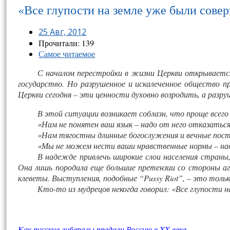
«Все глу­пос­ти на зем­ле уже бы­ли со­вер
25 Авг, 2012
Прочитали: 139
Самое читаемое
С началом перестройки в жизни Церкви открывается
государство. Но разрушенное и искалеченное общество п
Ц
еркви сегодня – эти ценности духовно возродить, а разр
В этой ситуации возникает соблазн, что проще всег
«Нам не понятен ваш язык – надо от него отказаться
«Нам тягостны длинные богослужения и вечные пост
«Мы не можем нести ваши нравственные нормы – над
В надежде привлечь широкие слои населения страны,
Она лишь породила еще большие претензии со стороны аг
клеветы. Выступления, подобные “Pus­sy Ri­ot”, – это тол
Кто-то из мудрецов некогда говорил: «Все глупости 
Как русс­кие ли­бера­лы пре­дали Рос­сию в XX ве­ке.