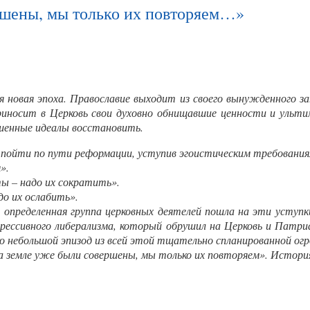
­ше­ны, мы толь­ко их пов­то­ря­ем…»
 новая эпоха. Православие выходит из своего вынужденного з
риносит в Церковь свои духовно обнищавшие ценности и ульт
ушенные идеалы восстановить.
о пойти по пути реформации, уступив эгоистическим требования
».
ы – надо их сократить».
о их ослабить».
 определенная группа церковных деятелей пошла на эти уступки
рессивного либерализма, который обрушил на
Ц
ерковь и Патри
ько небольшой эпизод из всей этой тщательно спланированной ог
на земле уже были совершены, мы только их повторяем». Истори