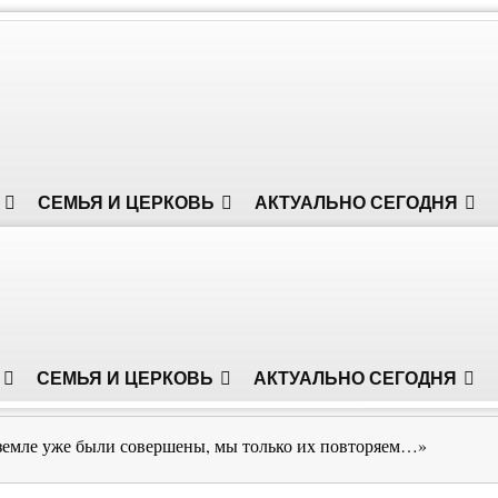
СЕМЬЯ И ЦЕРКОВЬ
АКТУАЛЬНО СЕГОДНЯ
СЕМЬЯ И ЦЕРКОВЬ
АКТУАЛЬНО СЕГОДНЯ
зем­ле уже бы­ли со­вер­ше­ны, мы толь­ко их пов­то­ря­ем…»