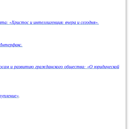
хата:
«
Христос и интеллигенция: вчера и сегодня
»
.
 Интерфакс.
осам и развитию гражданского общества: «О юридической
тупление»
.