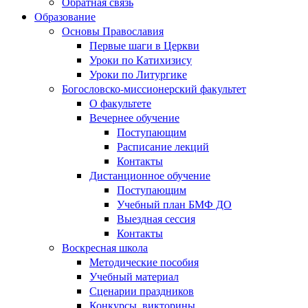
Обратная связь
Образование
Основы Православия
Первые шаги в Церкви
Уроки по Катихизису
Уроки по Литургике
Богословско-миссионерский факультет
О факультете
Вечернее обучение
Поступающим
Расписание лекций
Контакты
Дистанционное обучение
Поступающим
Учебный план БМФ ДО
Выездная сессия
Контакты
Воскресная школа
Методические пособия
Учебный материал
Сценарии праздников
Конкурсы, викторины