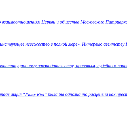
 по взаимоотношениям Церкви и общества Московского Патриар
 воинствующее невежество в полной мере». Интервью агентству
нституционному законодательству, правовым, судебным вопр
паде акция “Pussy Riot” была бы однозначно расценена как прес