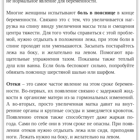
не нор­маль­ное яв­ле­ние для бе­ремен­ности.
боль в по­яс­ни­це
Мно­гие жен­щи­ны ис­пы­тыва­ют
в кон­це
бе­ремен­ности. Свя­зано это с тем, что уве­личи­ва­ет­ся наг­
рузка на спи­ну вви­ду уве­личе­ния мас­сы те­ла и сме­щения
цент­ра тя­жес­ти. Для то­го что­бы спра­вить­ся с этой проб­ле­
мой, нуж­но от­ды­хать в по­ложе­нии ле­жа, при этом бо­ли в
спи­не про­ходят или умень­ша­ют­ся. За­сыпать пос­та­рай­тесь
ле­жа на бо­ку, и же­латель­но на ле­вом. По­мога­ют вра­
щатель­ные уп­ражне­ния та­зом. По­каза­ны так­же теп­лый
душ или ван­на. Ес­ли боль бес­по­ко­ит силь­но, поп­ро­буй­те
об­вя­зать по­яс­ни­цу шерс­тя­ной шалью или шар­фом.
Оте­ки
– это са­мое час­тое яв­ле­ние на этом сро­ке бе­ремен­
ности. Во-пер­вых, их по­яв­ле­ние свя­зано с за­держ­кой жид­
кости в ор­га­низ­ме ма­тери из-за гор­мо­наль­ных из­ме­нений.
А во-вто­рых, прос­то уве­личен­ная мат­ка да­вит на внут­
ренние ор­га­ны и круп­ные со­суды и за­мед­ля­ет­ся кро­воток.
По­яв­ле­нию оте­ков так­же спо­собс­тву­ет да­же жар­кая по­
года. Са­ми по се­бе они в этом сро­ке не опас­ны. При по­яв­
ле­нии оте­ков нуж­но от­ды­хать ле­жа или си­дя, при­под­няв
но­ги. Ле­жать нуж­но на бо­ку, и же­латель­но на ле­вом.