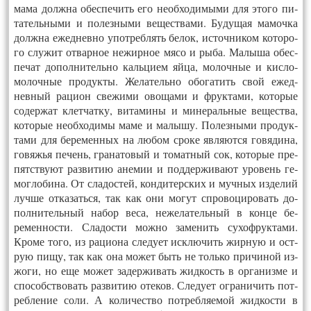
ма­ма долж­на обес­пе­чить его не­об­хо­димы­ми для это­го пи­
татель­ны­ми и по­лез­ны­ми ве­щест­ва­ми. Бу­дущая ма­моч­ка
долж­на ежед­невно упот­реблять бе­лок, ис­точни­ком ко­торо­
го слу­жит от­варное не­жир­ное мя­со и ры­ба. Ма­лыша обес­
пе­чат до­пол­ни­тель­но каль­ци­ем яй­ца, мо­лоч­ные и кис­ло­
молоч­ные про­дук­ты. Же­латель­но обо­гатить свой ежед­
невный ра­ци­он све­жими ово­щами и фрук­та­ми, ко­торые
со­дер­жат клет­чатку, ви­тами­ны и ми­нераль­ные ве­щест­ва,
ко­торые не­об­хо­димы ма­ме и ма­лышу. По­лез­ны­ми про­дук­
та­ми для бе­ремен­ных на лю­бом сро­ке яв­ля­ют­ся го­вяди­на,
го­вяжья пе­чень, гра­нато­вый и то­мат­ный сок, ко­торые пре­
пятс­тву­ют раз­ви­тию ане­мии и под­держи­ва­ют уро­вень ге­
мог­ло­бина. От сла­дос­тей, кон­ди­терс­ких и муч­ных из­де­лий
луч­ше от­ка­зать­ся, так как они мо­гут спро­воци­ровать до­
пол­ни­тель­ный на­бор ве­са, не­жела­тель­ный в кон­це бе­
ремен­ности.
Сла­дос­ти мож­но за­менить су­хоф­рукта­ми.
Кро­ме то­го, из ра­ци­она сле­ду­ет иск­лю­чить жир­ную и ост­
рую пи­щу, так как она мо­жет быть не толь­ко при­чиной из­
жо­ги, но еще мо­жет за­дер­жи­вать жид­кость в ор­га­низ­ме и
спо­собс­тво­вать раз­ви­тию оте­ков. Сле­ду­ет ог­ра­ничить пот­
ребле­ние со­ли. А ко­личест­во пот­ребля­емой жид­кости в