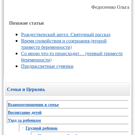
Фе­досе­ен­ко Оль­га
Похожие статьи
Рождественский ангел. Святочный рассказ
Время спокойствия и созерцания (второй
триместр беременности)
Со мною что-то происходит… (первый триместр
беременности)
Предрассветные сумерки
Семья и Церковь
Взаимоотношения в семье
Воспитание детей
Уход за ребенком
Грудной ребенок