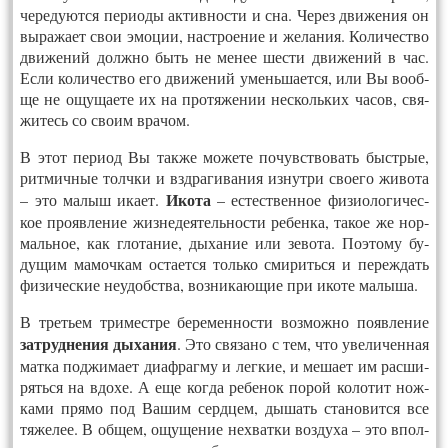
че­реду­ют­ся пе­ри­оды ак­тивнос­ти и сна. Че­рез дви­жения он
вы­ража­ет свои эмо­ции, наст­ро­ение и же­лания. Ко­личест­во
дви­жений долж­но быть не ме­нее шес­ти дви­жений в час.
Ес­ли ко­личест­во его дви­жений умень­ша­ет­ся, или Вы во­об­
ще не ощу­ща­ете их на про­тяже­нии нес­коль­ких ча­сов, свя­
житесь со сво­им вра­чом.
В этот пе­ри­од Вы так­же мо­жете по­чувс­тво­вать быст­рые,
рит­мичные толч­ки и вздра­гива­ния из­нутри сво­его жи­вота
Ико­та
– это ма­лыш ика­ет.
– ес­тест­вен­ное фи­зи­оло­гичес­
кое про­яв­ле­ние жиз­не­де­ятель­нос­ти ре­бен­ка, та­кое же нор­
маль­ное, как гло­тание, ды­хание или зе­вота. По­это­му бу­
дущим ма­моч­кам ос­та­ет­ся толь­ко сми­рить­ся и пе­реж­дать
фи­зичес­кие не­удобс­тва, воз­ни­ка­ющие при ико­те ма­лыша.
В третьем три­мест­ре бе­ремен­ности воз­можно по­яв­ле­ние
зат­рудне­ния ды­хания
. Это свя­зано с тем, что уве­личен­ная
мат­ка под­жи­ма­ет ди­аф­рагму и лег­кие, и ме­ша­ет им рас­ши­
рять­ся на вдо­хе. А еще ког­да ре­бенок по­рой ко­лотит нож­
ка­ми пря­мо под Ва­шим серд­цем, ды­шать ста­новит­ся все
тя­желее. В об­щем, ощу­щение нех­ватки воз­ду­ха – это впол­