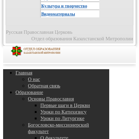
Культура и творчество
Видеоматериалы
Русская Православная Церковь
Отдел образования Казахстанской Митрополии
Главная
О нас
Обратная связь
Образование
Основы Православия
Первые шаги в Церкви
Уроки по Катихизису
Уроки по Литургике
Богословско-миссионерский
факультет
О факультете