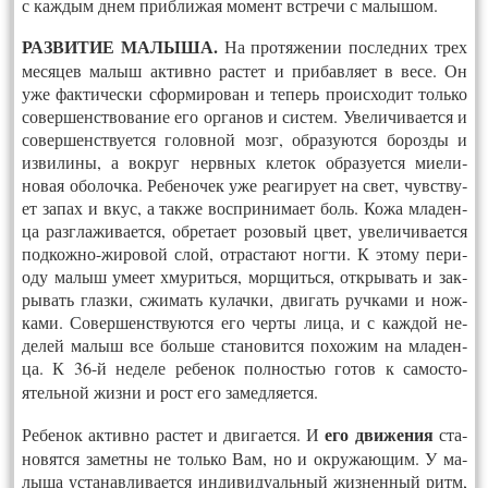
с каж­дым днем приб­ли­жая мо­мент встре­чи с ма­лышом.
РАЗ­ВИ­ТИЕ МА­ЛЫША.
На про­тяже­нии пос­ледних трех
ме­сяцев ма­лыш
ак­тивно рас­тет и при­бав­ля­ет в ве­се.
Он
уже фак­ти­чес­ки сфор­ми­рован и те­перь про­ис­хо­дит толь­ко
со­вер­шенс­тво­вание его ор­га­нов и сис­тем. У
ве­личи­ва­ет­ся и
со­вер­шенс­тву­ет­ся го­лов­ной мозг, об­ра­зу­ют­ся бо­роз­ды и
из­ви­лины, а вок­руг нерв­ных кле­ток об­ра­зу­ет­ся ми­ели­
новая обо­лоч­ка. Ре­бено­чек уже ре­аги­ру­ет на свет, чувс­тву­
ет за­пах и вкус, а так­же восп­ри­нима­ет боль. Ко­жа мла­ден­
ца разг­ла­жива­ет­ся, об­ре­та­ет ро­зовый цвет, уве­личи­ва­ет­ся
под­кожно-жи­ровой слой, от­раста­ют ног­ти. К это­му пе­ри­
оду ма­лыш уме­ет хму­рить­ся, мор­щить­ся, отк­ры­вать и зак­
ры­вать глаз­ки, сжи­мать ку­лач­ки, дви­гать руч­ка­ми и нож­
ка­ми. Со­вер­шенс­тву­ют­ся его чер­ты ли­ца, и с каж­дой не­
делей ма­лыш все боль­ше ста­новит­ся по­хожим на мла­ден­
ца. К 36-й не­деле ре­бенок пол­ностью го­тов к са­мос­то­
ятель­ной жиз­ни и рост его
за­мед­ля­ет­ся.
его дви­жения
Ре­бенок ак­тивно рас­тет и дви­га­ет­ся. И
ста­
новят­ся за­мет­ны не толь­ко Вам, но и ок­ру­жа­ющим. У ма­
лыша ус­та­нав­ли­ва­ет­ся ин­ди­виду­аль­ный жиз­ненный ритм,