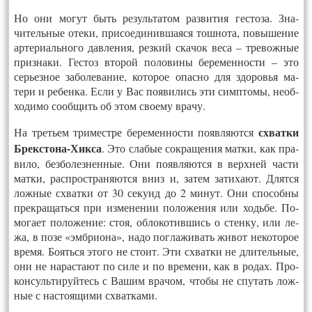
Но они мо­гут быть ре­зуль­та­том раз­ви­тия гес­то­за.
Зна­
читель­ные оте­ки, при­со­еди­нив­ша­яся тош­но­та, по­выше­ние
ар­те­ри­аль­но­го дав­ле­ния, рез­кий ска­чок ве­са – тре­вож­ные
приз­на­ки. Гес­тоз вто­рой по­лови­ны бе­ремен­ности – это
серьез­ное за­боле­вание, ко­торое опас­но для здо­ровья ма­
тери и ре­бен­ка. Ес­ли у Вас по­яви­лись эти симп­то­мы, не­об­
хо­димо со­об­щить об этом сво­ему вра­чу.
схват­ки
На третьем три­мест­ре бе­ремен­ности по­яв­ля­ют­ся
Брекс­то­на-Хик­са
. Это сла­бые сок­ра­щения мат­ки, как пра­
вило, без­бо­лез­ненные. Они по­яв­ля­ют­ся в верх­ней час­ти
мат­ки, расп­рос­тра­ня­ют­ся вниз и, за­тем за­тиха­ют. Длят­ся
лож­ные схват­ки от 30 се­кунд до 2 ми­нут. Они спо­соб­ны
прек­ра­щать­ся при из­ме­нении по­ложе­ния или ходь­бе.
По­
мога­ет по­ложе­ние: стоя, об­ло­котив­шись о стен­ку, или ле­
жа, в по­зе «эмб­ри­она», на­до пог­ла­живать жи­вот не­кото­рое
вре­мя. Бо­ять­ся это­го не сто­ит. Эти схват­ки не дли­тель­ные,
они не на­рас­та­ют по си­ле и по вре­мени, как в ро­дах.
Про­
кон­суль­ти­руй­тесь с Ва­шим вра­чом, что­бы не спу­тать лож­
ные с нас­то­ящи­ми схват­ка­ми.