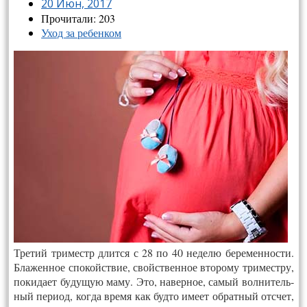
20 Июн, 2017
Прочитали: 203
Уход за ребенком
Тре­тий три­местр длит­ся с 28 по 40 не­делю бе­ремен­ности.
Бла­жен­ное спо­кой­ствие, свой­ствен­ное вто­рому три­мест­ру,
по­кида­ет бу­дущую ма­му.
Это, на­вер­ное, са­мый вол­ни­тель­
ный пе­ри­од, ког­да вре­мя как буд­то име­ет об­ратный отс­чет,