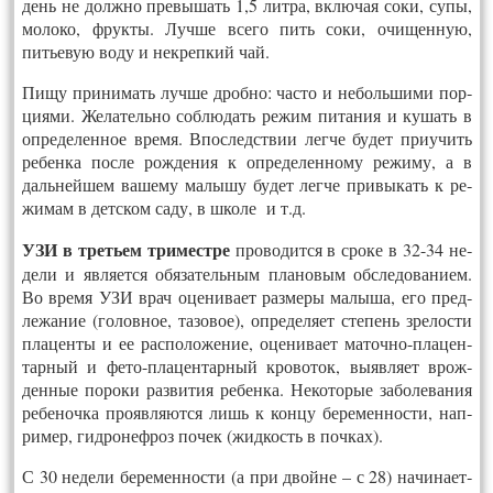
день не долж­но пре­вышать 1,5 лит­ра, вклю­чая со­ки, су­пы,
мо­локо, фрук­ты. Л
уч­ше все­го пить со­ки, очи­щен­ную,
питьевую во­ду и нек­репкий чай.
Пи­щу при­нимать луч­ше дроб­но: час­то и не­боль­ши­ми пор­
ци­ями. Же­латель­но соб­лю­дать ре­жим пи­тания и ку­шать в
оп­ре­делен­ное вре­мя. Впос­ледс­твии лег­че бу­дет при­учить
ре­бен­ка пос­ле рож­де­ния к оп­ре­делен­но­му ре­жиму, а в
даль­ней­шем ва­шему ма­лышу бу­дет лег­че при­выкать к ре­
жимам в детс­ком са­ду, в шко­ле и т.д.
УЗИ в третьем три­мест­ре
про­водит­ся в сро­ке в 32-34 не­
дели и яв­ля­ет­ся обя­затель­ным пла­новым обс­ле­дова­ни­ем.
Во вре­мя УЗИ врач оце­нива­ет раз­ме­ры ма­лыша, его пред­
ле­жание (го­лов­ное, та­зовое), оп­ре­деля­ет сте­пень зре­лос­ти
пла­цен­ты и ее рас­по­ложе­ние, оце­нива­ет ма­точ­но-пла­цен­
тарный и фе­то-пла­цен­тарный кро­воток, вы­яв­ля­ет врож­
денные по­роки раз­ви­тия ре­бен­ка. Не­кото­рые за­боле­вания
ре­беноч­ка про­яв­ля­ют­ся лишь к кон­цу бе­ремен­ности, нап­
ри­мер, гид­ро­неф­роз по­чек (жид­кость в поч­ках).
С 30 не­дели бе­ремен­ности (а при двой­не – с 28) на­чина­ет­