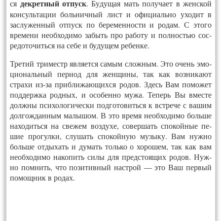
дек­ретный от­пуск
ся
. Бу­дущая мать по­луча­ет в женс­кой
кон­суль­та­ции боль­нич­ный лист и офи­ци­аль­но ухо­дит в
зас­лу­жен­ный от­пуск по бе­ремен­ности и ро­дам. С это­го
вре­мени не­об­хо­димо за­быть про ра­боту и пол­ностью сос­
ре­дото­чить­ся на се­бе и бу­дущем ре­бен­ке.
Тре­тий три­местр яв­ля­ет­ся са­мым слож­ным. Это очень эмо­
ци­ональ­ный пе­ри­од для жен­щи­ны, так как воз­ни­ка­ют
стра­хи из-за приб­ли­жа­ющих­ся ро­дов. Здесь Вам по­может
под­держ­ка род­ных, и осо­бен­но му­жа. Те­перь Вы вмес­те
долж­ны пси­холо­гичес­ки под­го­товить­ся к встре­че с ва­шим
дол­гождан­ным ма­лышом. В это вре­мя не­об­хо­димо боль­ше
на­ходить­ся на све­жем воз­ду­хе, со­вер­шать спо­кой­ные пе­
шие про­гул­ки, слу­шать спо­кой­ную му­зыку. Вам нуж­но
боль­ше от­ды­хать и ду­мать толь­ко о хо­рошем, так как вам
не­об­хо­димо на­копить си­лы для предс­то­ящих ро­дов. Нуж­
но пом­нить, что по­зитив­ный наст­рой — это Ваш пер­вый
по­мощ­ник в ро­дах.