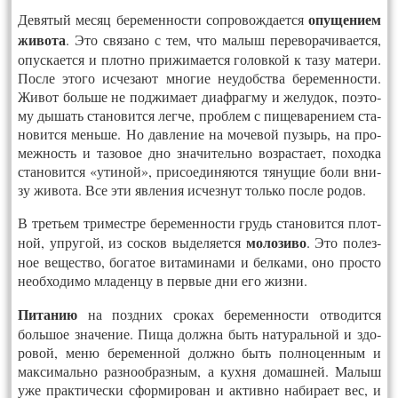
опу­щени­ем
Де­вятый ме­сяц бе­ремен­ности соп­ро­вож­да­ет­ся
жи­вота
. Это свя­зано с тем, что ма­лыш пе­рево­рачи­ва­ет­ся,
опус­ка­ет­ся и плот­но при­жима­ет­ся го­лов­кой к та­зу ма­тери.
Пос­ле это­го ис­че­за­ют мно­гие не­удобс­тва бе­ремен­ности.
Жи­вот боль­ше не под­жи­ма­ет ди­аф­рагму и же­лудок, по­это­
му ды­шать ста­новит­ся лег­че, проб­лем с пи­щева­рени­ем ста­
новит­ся мень­ше. Но дав­ле­ние на мо­чевой пу­зырь, на про­
меж­ность и та­зовое дно зна­читель­но воз­раста­ет, по­ход­ка
ста­новит­ся «ути­ной», при­со­еди­ня­ют­ся тя­нущие бо­ли вни­
зу жи­вота. Все эти яв­ле­ния ис­чезнут толь­ко пос­ле ро­дов.
В третьем три­мест­ре бе­ремен­ности грудь ста­новит­ся плот­
мо­лози­во
ной, уп­ру­гой, из сос­ков вы­деля­ет­ся
. Это по­лез­
ное ве­щест­во, бо­гатое ви­тами­нами и бел­ка­ми, оно прос­то
не­об­хо­димо мла­ден­цу в пер­вые дни его жиз­ни.
Пи­танию
на позд­них сро­ках бе­ремен­ности от­во­дит­ся
боль­шое зна­чение. Пи­ща долж­на быть на­тураль­ной и здо­
ровой,
ме­ню бе­ремен­ной долж­но быть пол­но­цен­ным и
мак­си­маль­но раз­но­об­разным, а кух­ня до­маш­ней
. Ма­лыш
уже прак­ти­чес­ки сфор­ми­рован и ак­тивно на­бира­ет вес, и