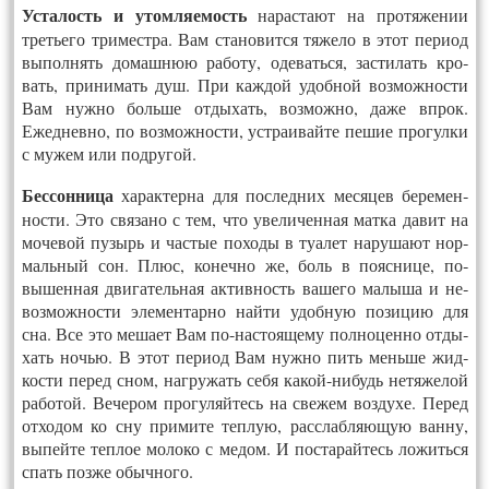
Ус­та­лость и утом­ля­емость
на­рас­та­ют на про­тяже­нии
третьего три­мест­ра. Вам ста­новит­ся тя­жело в этот пе­ри­од
вы­пол­нять до­маш­нюю ра­боту, оде­вать­ся, зас­ти­лать кро­
вать, при­нимать душ. При каж­дой удоб­ной воз­можнос­ти
Вам нуж­но боль­ше от­ды­хать, воз­можно, да­же впрок.
Ежед­невно, по воз­можнос­ти, уст­ра­ивай­те пе­шие про­гул­ки
с му­жем или под­ру­гой.
Бес­сонни­ца
ха­рак­терна
для пос­ледних ме­сяцев бе­ремен­
ности. Это свя­зано с тем, что уве­личен­ная мат­ка да­вит на
мо­чевой пу­зырь и час­тые по­ходы в ту­алет на­руша­ют нор­
маль­ный сон. Плюс, ко­неч­но же, боль в по­яс­ни­це, по­
вышен­ная дви­гатель­ная ак­тивность ва­шего ма­лыша и не­
воз­можнос­ти эле­мен­тарно най­ти удоб­ную по­зицию для
сна. Все это ме­ша­ет Вам по-нас­то­яще­му пол­но­цен­но от­ды­
хать ночью. В этот пе­ри­од Вам нуж­но пить мень­ше жид­
кости пе­ред сном, наг­ру­жать се­бя ка­кой-ни­будь не­тяже­лой
ра­ботой. Ве­чером про­гуляй­тесь на све­жем воз­ду­хе. Пе­ред
от­хо­дом ко сну при­мите теп­лую, расс­лаб­ля­ющую ван­ну,
вы­пей­те теп­лое мо­локо с ме­дом. И пос­та­рай­тесь ло­жить­ся
спать поз­же обыч­но­го.