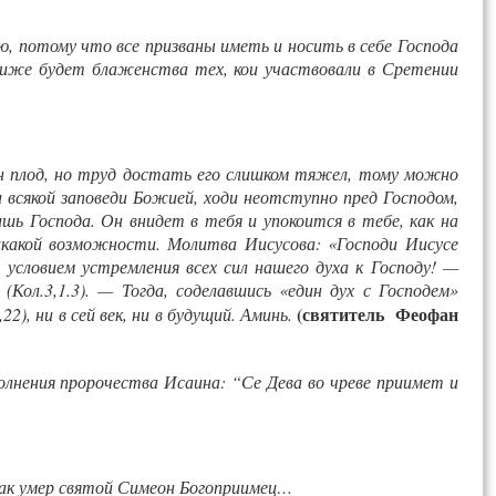
ю, потому что все призваны иметь и носить в себе Господа
 ниже будет блаженства тех, кои участвовали в Сретении
ен плод, но труд достать его слишком тяжел, тому можно
и всякой заповеди Божией, ходи неотступно пред Господом,
шь Господа. Он внидет в тебя и упокоится в тебе, как на
икакой возможности. Молитва Иисусова: «Господи Иисусе
условием устремления всех сил нашего духа к Господу! —
ол.3,1.3). — Тогда, соделавшись «един дух с Господем»
(святитель Феофан
), ни в сей век, ни в будущий. Аминь.
олнения пророчества Исаина: “Се Дева во чреве приимет и
как умер святой Симеон Богоприимец…