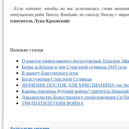
…Если хотите, чтобы на вас исполнились слова молитв
отпущаеши раба Твоего, Владыко, по глаголу Твоему с миро
(святитель Лука Крымский)
Похожие статьи
О красоте православного богослужения. Епископ Афа
Битва за Берлин в дни Страстной седмицы 1945 года
В защиту Благодатного огня
Богослужения Страстной Седмицы
ЗНАЧЕНИЕ ПОСТОВ ДЛЯ ХРИСТИАНИНА (по творени
Каковы причины будущей войны? святитель Николай 
Доказательство Божественного происхождения Св.П
ТРИДЦАТИЛЕТНЯЯ ВОЙНА
Актуально сегодня