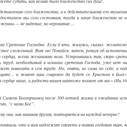
жете судить, как велико было блаженство сих душ!..
едставлению сего блаженства, а к действительному его вкушени
да достигнем мы сего состояния, тогда и наше блаженство не
аженны — не видевше, но веровавше….
не Сретение Господне. Если б кто, жалуясь, сказал: желател
стее сложенный. Вот он! Покайся; затем, ревнуя об исполнени
 сердца, всеми желаниями воли. Устроившись так, скоро срети
ь труд, необходимый в искании сретения Господа, уже нет н
т помогать в сем труде. Но, опять, не сама по себе, а под 
щите… и живот ваш сокровен да будет со Христом в Боге» (К
я сердце ваше, и радости вашея никтоже возмет от вас» (Ин.16,22
ой Симеон Богоприимец после 300-летней жизни в ожидании исп
мо, “с нами Бог”.
у она, как никакая другая, повторяется на каждой вечерне?
 помнили, что и вам надлежит умереть в таком глубоком мире, 