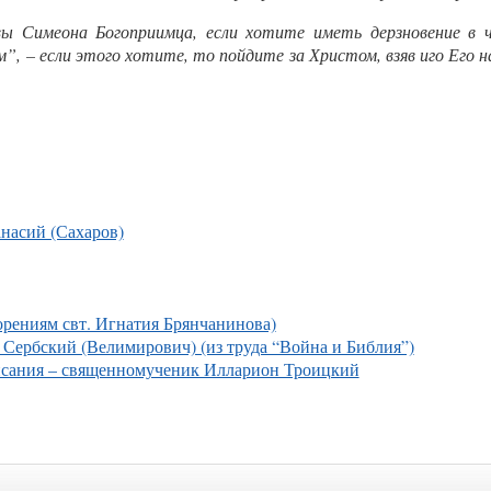
ы Симеона Богоприимца, если хотите иметь дерзновение в 
м”, – если этого хотите, то пойдите за Христом, взяв иго Его н
насий (Сахаров)
ям свт. Игнатия Брянчанинова)
Сербский (Велимирович) (из труда “Война и Библия”)
исания – священномученик Илларион Троицкий