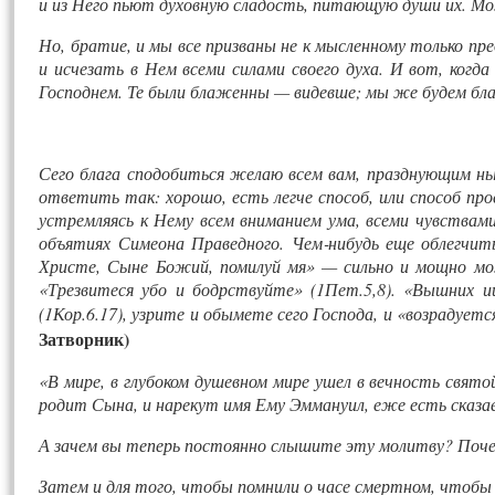
и из Него пьют духовную сладость, питающую души их. Мо
Но, братие, и мы все призваны не к мысленному только пр
и исчезать в Нем всеми силами своего духа. И вот, ког
Господнем. Те были блаженны — видевше; мы же будем бл
Сего блага сподобиться желаю всем вам, празднующим ны
ответить так: хорошо, есть легче способ, или способ про
устремляясь к Нему всем вниманием ума, всеми чувствами
объятиях Симеона Праведного. Чем‑нибудь еще облегчит
Христе, Сыне Божий, помилуй мя» — сильно и мощно може
«Трезвитеся убо и бодрствуйте» (1Пет.5,8). «Вышних и
(1Кор.6.17), узрите и обымете сего Господа, и «возрадуетс
Затворник)
«В мире, в глубоком душевном мире ушел в вечность свят
родит Сына, и нарекут имя Ему Эммануил, еже есть сказае
А зачем вы теперь постоянно слышите эту молитву? Почем
Затем и для того, чтобы помнили о часе смертном, чтобы