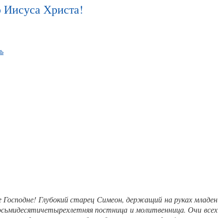
 Иисуса Христа!
ь
Господне! Глубокий старец Симеон, держащий на руках младенц
осьмидесятичетырехлетняя постница и молитвенница. Очи всех