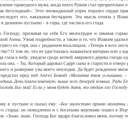
вление праведного мужа, когда некто Рувим стал презрительно 
ак бесплодный». Этот неожиданный упрек поразил сердце праве
реследует его, наказывая бесчадием. Эта мысль отняла у Иоак
в дальнюю пустыню – в горы, где паслись его стада.
о Господу, призывая на себя Его милосердие и омывая горьк
й Анны. Узнав подробности, а также и то, что Иоаким удалилс
шего их горя, она с рыданием восклицала: «Теперь я всех несча
стве? О том ли, что не удостоилась называться матерью или о 
 глаза к небу, увидела среди ветвей лаврового дерева гнездо 
пила она, – Ты, Который даровал Сарре сына в старости и отвер
его и разверзни узы моего неплодия. Да будет рожденное мною 
 предстал пред ней Ангел Божий «
Молитва твоя услышана
, 
родишь Дочь благословенную, выше всех дочерей земных. Ради Е
осподь Бог мой! Если у меня будет дитя, то отдам его Господу 
иму в пустыне и сказал ему:
«Бог милостиво принял молитвы 
ого старца: он немедленно и с богатыми жертвами пошел в Иер
: «Знаю, знаю, Господь Бог щедро благословил меня, потому чт