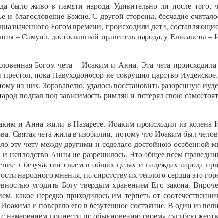
да было живо в памяти народа. Удивительно ли после того, 
ье и благословение Божие. С другой стороны, бесчадие считал
редназначенного Богом времени, происходили дети, составляющи
нны – Самуил, достославный правитель народа; у Елисаветы – 
ловенная Богом чета – Иоаким и Анна. Эта чета происходила 
 престол, пока Навуходоносор не сокрушил царство Иудейское.
ому из них, Зоровавелю, удалось восстановить разоренную иудей
 народ подпал под зависимость римлян и потерял свою самосто
оаким и Анна жили в Назарете. Иоаким происходил из колена 
. Святая чета жила в изобилии, потому что Иоаким был челове
ичало эту чету между другими и соделало достойною особенной 
и, и неплодство Анны не разрешилось. Это общее всем праведни
ение в безучастии своем в общих целях и надеждах народа п
ости народного мнения, по сиротству их теплого сердца это гор
евностью угодить Богу твердым хранением Его закона. Впроч
ем, какое нередко приходилось им терпеть от соотечественни
 Иоакима и повергло его в безутешное состояние. В один из вел
 намерением принести по обыкновению своему сугубую жертву 