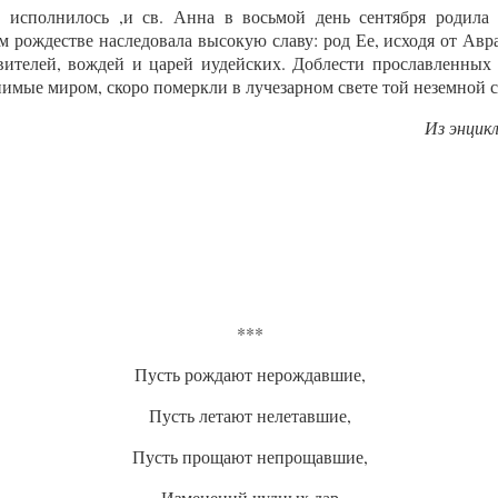
 исполнилось ,и св. Анна в восьмой день сентября родила 
 рождестве наследовала высокую славу: род Ее, исходя от Авр
авителей, вождей и царей иудейских. Доблести прославленных
енимые миром, скоро померкли в лучезарном свете той неземной
Из энцик
***
Пусть рождают нерождавшие,
Пусть летают нелетавшие,
Пусть прощают непрощавшие,
Изменений чудных дар