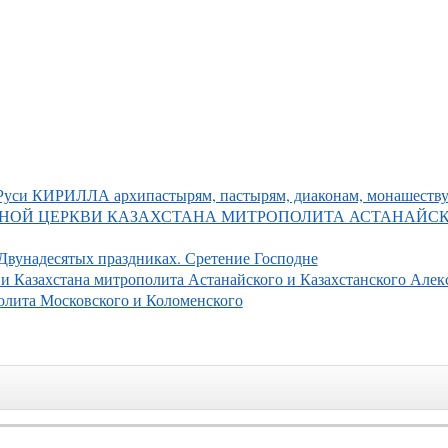
я Руси КИРИЛЛА архипастырям, пастырям, диаконам, монашеств
НОЙ ЦЕРКВИ КАЗАХСТАНА МИТРОПОЛИТА АСТАНАЙСК
вунадесятых праздниках. Сретение Господне
и Казахстана митрополита Астанайского и Казахстанского Алек
олита Московского и Коломенского