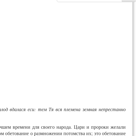
лод вдалася еси: тем Тя вся племена земная непрестанно
чшем времени для своего народа. Цари и пророки желали
ом обетование о размножении потомства их; это обетование