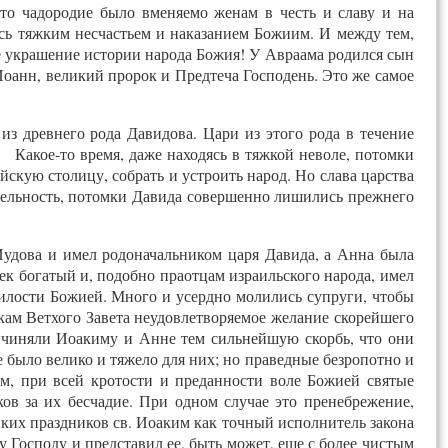
что чадородие было вменяемо женам в честь и славу и на
ось тяжким несчастьем и наказанием Божиим. И между тем,
е украшение истории народа Божия! У Авраама родился сын
Иоанн, великий пророк и Предтеча Господень. Это же самое
из древнего рода Давидова. Цари из этого рода в течение
 Какое-то время, даже находясь в тяжкой неволе, потомки
скую столицу, собрать и устроить народ. Но слава царства
ятельность, потомки Давида совершенно лишились прежнего
Иудова и имел родоначальником царя Давида, а Анна была
к богатый и, подобно праотцам израильского народа, имел
милости Божией. Много и усердно молились супруги, чтобы
кам Ветхого Завета неудовлетворяемое желание скорейшего
ричиняли Иоакиму и Анне тем сильнейшую скорбь, что они
е было велико и тяжело для них; но праведные безропотно и
ем, при всей кротости и преданности воле Божией святые
ков за их бесчадие. При одном случае это пренебрежение,
иких праздников св. Иоаким как точный исполнитель закона
Господу и представил ее, быть может, еще с более чистым