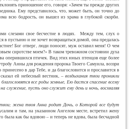
отклонять приношение его, говоря: «Зачем ты прежде других
дника. Ему представилось, что, может быть, он точно до
има всю бодрость, он вышел из храма в глубокой скорби.
ими слезами свое бесчестие в людях. Между тем, слух о
я в пустыню и не хочет возвращаться домой, она предалась
стнее! Бог отверг, люди поносят, муж оставил меня! О чем
вдовьем сиротстве моем?» В таком тревожном состоянии духа
едва оперившихся птичек. Вид этих юных птенцов еще более
з утробу Анны для рождения пророка Твоего Самуила, воззри
принесено в дар Тебе, и да благословится и прославится в
– сказал ей небесный вестник, –
воздыхания твои проникли
е благословятся все роды земные, Ею дастся спасение всему
на служение, пусть оно служит ему день и ночь, восхваляя
твои; жена твоя Анна родит Дочь, о Которой все будут
усалим и там, на указанном Ангелом месте, встретил жену
о была как бы вдовою – и теперь не вдова, была бесчадной