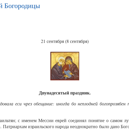
й Богородицы
21 сентября (8 сентября)
Двунадесятый праздник.
вала еси чрез обещание: иногда бо неплодней богопрозябен п
ильтян; с именем Мессии еврей соединял понятие о самом лу
. Патриархам израильского народа неоднократно было дано Бог