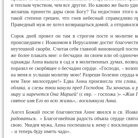
и теплым чувством, чем все другие. Но каково же было уди
желаешь принести дары свои Богу? Ты недостоин этого к
такой степени грешен, что гнев небесный справедливо п
Праведный муж не хотел возвращаться домой, а отправился 
Сорок дней провел он там в строгом посте и молитве к
происшедшем с Иоакимом в Иерусалиме достиг благочестиво
неутешной скорби. Считая себя главной виновницей постиг
же более плакать мне: о бесчадии ли своем или об одиноче
однажды Анна вышла в сад и в молитвенных думах, возводя
поразил ее скорбящее о бесчадии сердце. «Господи, – возо
на меня и услыши молитву мою! Разреши болезни сердца мо
нем Твое милосердие!» Едва Анна произнесла эти слова,
облака, и слезы твои канули пред Господом. Ты зачнешь и 
миру и наречется Она Марией!
(с евр. – госпожа )» «
Жив Г
святое имя Его во всю жизнь»,- воскликнула Анна.
Ангел Божий после благовестия Анне явился и св. Иоак
радоваться.. »
Благоговейная радость объяла сердце свят
свою. Увидев мужа, Анна поспешила к нему с восклицанием
– и теперь буду иметь чадо».