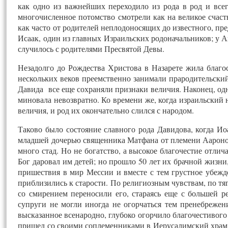
как одно из важнейших переходило из рода в род и всег
многочисленное потомство смотрели как на великое счаст
как часто от родителей неплодоносящих до известного, п
Исаак, один из главных Израильских родоначальников; у А
случилось с родителями Пресвятой Девы.
Незадолго до Рождества Христова в Назарете жила благос
нескольких веков преемственно занимали прародительский
Давида все еще сохраняли признаки величия. Наконец, одн
миновала невозвратно. Ко времени же, когда израильский
величия, и род их окончательно слился с народом.
Таково было состояние славного рода Давидова, когда И
младшей дочерью священника Матфана от племени Ааронова
много стад. Но не богатство, а высокое благочестие отл
Бог даровал им детей; но прошло 50 лет их брачной жизн
пришествия в мир Мессии и вместе с тем грустное убежд
приблизились к старости. По религиозным чувствам, по тяг
со смирением переносили его, стараясь еще с большей р
супруги не могли иногда не огорчаться тем пренебрежени
высказанное всенародно, глубоко огорчило благочестивого
пришел со своими соплеменниками в Иерусалимский храм с