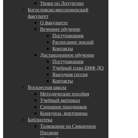
Уроки по Литургике
Богословско-миссионерский
факультет
О факультете
Вечернее обучение
Поступающим
Расписание лекций
Контакты
Дистанционное обучение
Поступающим
Учебный план БМФ ДО
Выездная сессия
Контакты
Воскресная школа
Методические пособия
Учебный материал
Сценарии праздников
Конкурсы, викторины
Библиотека
Толкование на Священное
Писание