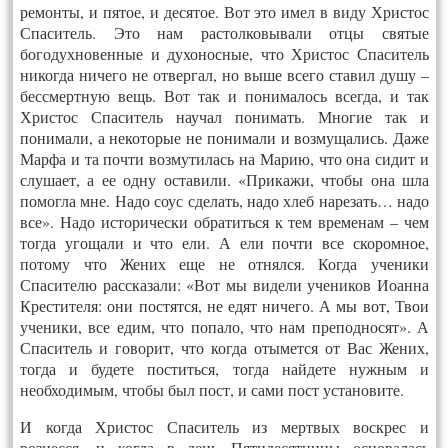
ремонты, и пятое, и десятое.
Вот это имел в виду Христос
Спаситель. Это нам растолковывали отцы святые
богодухновенные и духоносные, что Христос Спаситель
никогда ничего не отвергал, но выше всего ставил душу –
бессмертную вещь. Вот так и понималось всегда, и так
Христос Спаситель научал понимать. Многие так и
понимали, а некоторые не понимали и возмущались. Даже
Марфа и та почти возмутилась на Марию, что она сидит и
слушает, а ее одну оставили. «Прикажи, чтобы она шла
помогла мне. Надо соус сделать, надо хлеб нарезать… надо
все». Надо исторически обратиться к тем временам – чем
тогда угощали и что ели. А ели почти все скоромное,
потому что Жених еще не отнялся. Когда ученики
Спасителю рассказали: «Вот мы видели учеников Иоанна
Крестителя: они постятся, не едят ничего. А мы вот, Твои
ученики, все едим, что попало, что нам преподносят». А
Спаситель и говорит, что когда отымется от Вас Жених,
тогда и будете поститься, тогда найдете нужным и
необходимым, чтобы был пост, и сами пост установите.
И когда Христос Спаситель из мертвых воскрес и
вознесся, и когда в день Пятидесятницы основалась