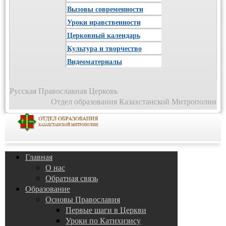
Вызовы современности
Уроки нравственности
Церковный календарь
Культура и творчество
Видеоматериалы
Русская Православная Церковь
Отдел образования Казахстанской Митрополии
Главная
О нас
Обратная связь
Образование
Основы Православия
Первые шаги в Церкви
Уроки по Катихизису