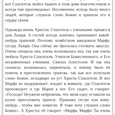
вот Спаситель любил бывать в этом доме благочестивом и
всегда там проповедовал. Несомненно, всегда было много
людей, которые слушали слово Божие и хранили его в
сердце своем.
Однажды вновь Христос Спаситель с учениками пришел в
дом Лазаря. А гостей всегда, конечно, принимают какой-
нибудь трапезой. Поэтому хозяйством заведовала Марфа,
сестра Лазаря. Она сейчас же бросилась готовить закуску.
Очень спешила она, очень волновалась она, так как очень
любила Христа Спасителя, Учителя Божественного, и Его
несравненных учеников, Святых Апостолов. И так она
спешила, волновалась, нервничала, и некому было ей
помочь в приготовлении трапезы, так как все получали
слово Божие, исходящее из уст Христа Спасителя. И вот
Марфа не выдерживает, входит в комнату, где Спаситель
проповедует и где Мария у ног Его сидит, и говорит:
«Господи! Неужели небрежешь, что меня одну оставили на
кухне приготовить трапезу. Прикажи сестре или кому-
нибудь , чтобы мне помогли. Я тоже хочу слушать слово
Божие». А Христос ей говорит: «Марфа, Марфа! Ты очень