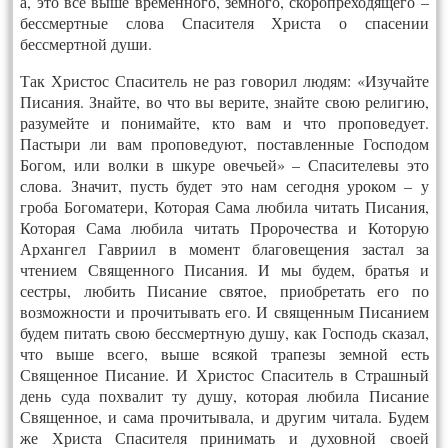
а, это все выше временного, земного, скоропреходящего –
бессмертные слова Спасителя Христа о спасении
бессмертной души.
Так Христос Спаситель не раз говорил людям: «Изучайте
Писания. Знайте, во что вы верите, знайте свою религию,
разумейте и понимайте, кто вам и что проповедует.
Пастыри ли вам проповедуют, поставленные Господом
Богом, или волки в шкуре овечьей» – Спасителевы это
слова.
Значит, пусть будет это нам сегодня уроком – у
гроба Богоматери, Которая Сама любила читать Писания,
Которая Сама любила читать Пророчества и Которую
Архангел Гавриил в момент благовещения застал за
чтением Священного Писания. И мы будем, братья и
сестры, любить Писание святое, приобретать его по
возможности и прочитывать его. И священным Писанием
будем питать свою бессмертную душу, как Господь сказал,
что выше всего, выше всякой трапезы земной есть
Священное Писание. И Христос Спаситель в Страшный
день суда похвалит ту душу, которая любила Писание
Священное, и сама прочитывала, и другим читала. Будем
же Христа Спасителя принимать и духовной своей