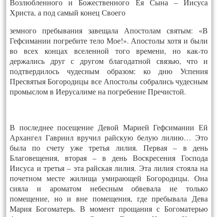
Возлюбленного и Божественного Ея Сына – Иисуса
Христа, а под самый конец Своего
земного пребывания завещала Апостолам святым: «В
Гефсимании погребите тело Мое!».
Апостолы хотя и были
во всех концах вселенной того времени, но как-то
держались друг с другом благодатной связью, что и
подтвердилось чудесным образом: ко дню Успения
Пресвятыя Богородицы все Апостолы собрались чудесным
промыслом в Иерусалиме на погребение Пречистой.
В последнее посещение Девой Марией Гефсимании Ей
Архангел Гавриил вручил райскую белую лилию… Это
была по счету уже третья лилия. Первая – в день
Благовещения, вторая – в день Воскресения Господа
Иисуса и третья – эта райская лилия. Эта лилия стояла на
почетном месте жилища умирающей Богородицы. Она
сияла и ароматом небесным обвевала не только
помещение, но и вне помещения, где пребывала Дева
Мария Богоматерь.
В момент проща
ния с Богоматерью