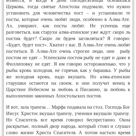
Церковь, тогда святые Апостолы подумали, что нужно
установить для человечества пост – и установили те
посты, которые очень любят люди, особенно в Алма-Ате.
Ах, умирают, как посты любят. Не успеешь еще
разговеться, как старухи алма-атинские уже ждут: скоро ль
постик будет? Скоро ли будем заговляться? Я говорю:
«Будет, будет пост». Хватит с вас. В Алма-Ате очень любят
поститься. В Алма-Ате очень строгие люди, они рыбу
постом не едят – Успенским постом рыбу не едят и даже в
Филлиповку не едят. Я им говорю осторожненько, что у
рыбы кровь холодная, не горячая, как у барашка. У рыбы
же холодная кровь, надо вкушать. Но алма-атинские
старушки остаются на своем, и они получат венец в
Царствие Небесном за любовь к Писанию, за любовь к
выполнению законных Апостольских постов.
И вот, шла трапеза… Марфа подавала на стол, Господь Бог
Иисус Христос вкушал трапезу, ученики вкушали трапезу.
Но Спаситель все время говорил беспрестанно. Окна
раскрытые, полный двор народа, который стоял и слушал
слово жизни Христа Спасителя.
А потом настало время