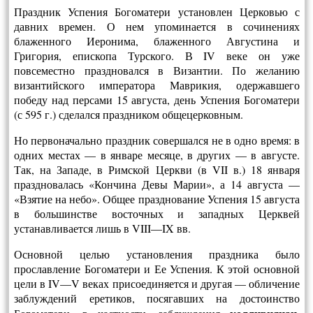
Праздник Успения Богоматери установлен Церковью с
давних времен. О нем упоминается в сочинениях
блаженного Иеронима, блаженного Августина и
Григория, епископа Турского. В IV веке он уже
повсеместно праздновался в Византии. По желанию
византийского императора Маврикия, одержавшего
победу над персами 15 августа, день Успения Богоматери
(с 595 г.) сделался праздником общецерковным.
Но первоначально праздник совершался не в одно время: в
одних местах — в январе месяце, в других — в августе.
Так, на Западе, в Римской Церкви (в VII в.) 18 января
праздновалась «Кончина Девы Марии», а 14 августа —
«Взятие на небо». Общее празднование Успения 15 августа
в большинстве восточных и западных Церквей
устанавливается лишь в VIII—IX вв.
Основной целью установления праздника было
прославление Богоматери и Ее Успения. К этой основной
цели в IV—V веках присоединяется и другая — обличение
заблуждений еретиков, посягавших на достоинство