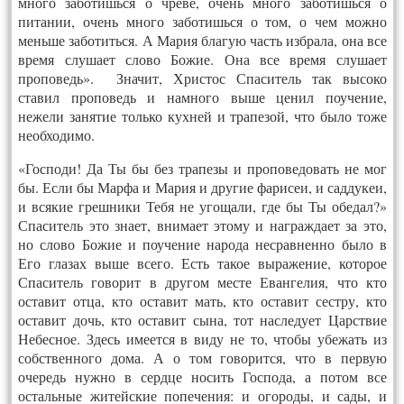
много заботишься о чреве, очень много заботишься о
питании, очень много заботишься о том, о чем можно
меньше заботиться. А Мария благую часть избрала, она все
время слушает слово Божие. Она все время слушает
проповедь». Значит, Христос Спаситель так высоко
ставил проповедь и намного выше ценил поучение,
нежели занятие только кухней и трапезой, что было тоже
необходимо.
«Господи! Да Ты бы без трапезы и проповедовать не мог
бы. Если бы Марфа и Мария и другие фарисеи, и саддукеи,
и всякие грешники Тебя не угощали, где бы Ты обедал?»
Спаситель это знает, внимает этому и награждает за это,
но слово Божие и поучение народа несравненно было в
Его глазах выше всего. Есть такое выражение, которое
Спаситель говорит в другом месте Евангелия, что кто
оставит отца, кто оставит мать, кто оставит сестру, кто
оставит дочь, кто оставит сына, тот наследует Царствие
Небесное. Здесь имеется в виду не то, чтобы убежать из
собственного дома. А о том говорится, что в первую
очередь нужно в сердце носить Господа, а потом все
остальные житейские попечения: и огороды, и сады, и