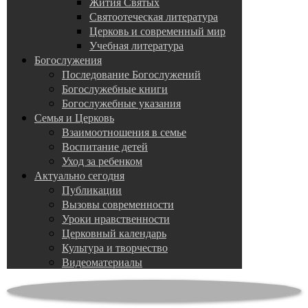
Жития Святых
Святоотеческая литература
Церковь и современный мир
Учебная литература
Богослужения
Последование Богослужений
Богослужебные книги
Богослужебные указания
Семья и Церковь
Взаимоотношения в семье
Воспитание детей
Уход за ребенком
Актуально сегодня
Публикации
Вызовы современности
Уроки нравственности
Церковный календарь
Культура и творчество
Видеоматериалы