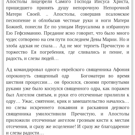
Апостолы лицезрели Самого Господа Иисуса Христа,
пришедшего принять душу непорочную Непорочной
Матери Своей. .. Апостолы, совершив псаломское
песнопение и облобызав честные руки и ноги Матери
Божией, понесли Ее по улицам Иерусалима в избранную
Ею Гефсиманию. Предание ясно говорит, что было много
чудес сотворено на сем пути последнем Девы Марии. Но и
злоба адская не спала… Ад не мог терпеть Пречистую и
торжество Ея погребения, где сливались и пение, и
радость, и слезы людей…
Ад командировал одного еврейского священника Афония
опрокинуть священный одр Богоматери во время
шествия процессии… он бросился, своими протянутыми
руками уже было коснулся священного одра, как поражен
был Ангелом святым, и руки его отсеченные прилипли к
одру…
Ужас, смятение, крик и замешательство началось…
но слезы искреннего покаяния и раскаяния дерзкого
священника умилостивили Пречистую, и Апостолы
приложили отсеченные ангелом грозным кисти к местам
отсечения, и сразу же исцеление! И сразу же благодарение
и слезы радости…