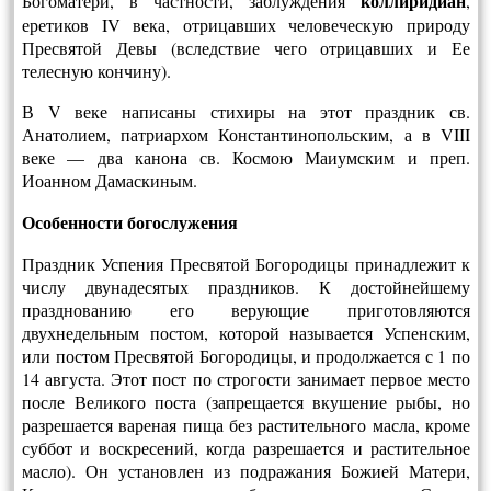
коллиридиан
Богоматери, в частности, заблуждения
,
еретиков IV века, отрицавших человеческую природу
Пресвятой Девы (вследствие чего отрицавших и Ее
телесную кончину).
В V веке написаны стихиры на этот праздник св.
Анатолием, патриархом Константинопольским, а в VIII
веке — два канона св. Космою Маиумским и преп.
Иоанном Дамаскиным.
Особенности богослужения
Праздник Успения Пресвятой Богородицы принадлежит к
числу двунадесятых праздников. К достойнейшему
празднова­нию его верующие приготовляются
двухнедельным постом, которой называется Успенским,
или постом Пресвятой Богородицы, и продолжается с 1 по
14 августа. Этот пост по строгости занимает первое место
после Великого поста (запрещается вкушение рыбы, но
разрешается вареная пища без растительного масла, кроме
суббот и воскресений, когда разрешается и растительное
масло). Он установлен из подражания Божией Матери,