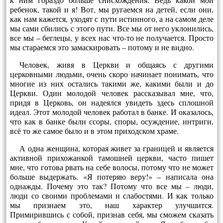
ребенок, такой и я! Вот, мы ругаемся на детей, если они,
как нам кажется, уходят с пути истинного, а на самом деле
мы сами сбились с этого пути. Все мы от него уклонились,
все мы – беглецы, у всех нас что-то не получается. Просто
мы стараемся это замаскировать – потому и не видно.
Человек, живя в Церкви и общаясь с другими
церковными людьми, очень скоро начинает понимать, что
многие из них остались такими же, какими были и до
Церкви. Один молодой человек рассказывал мне, что,
придя в Церковь, он надеялся увидеть здесь сплошной
идеал. Этот молодой человек работал в банке. И оказалось,
что как в банке были ссоры, споры, осуждение, интриги,
всё то же самое было и в этом приходском храме.
А одна женщина, которая живет за границей и является
активной прихожанкой тамошней церкви, часто пишет
мне, что готова рвать на себе волосы, потому что не может
больше выдержать. «Я потеряю веру!» – написала она
однажды. Почему это так? Потому что все мы – люди,
люди со своими проблемами и слабостями. И как только
мы признаем это, наш характер улучшится.
Примирившись с собой, признав себя, мы сможем сказать