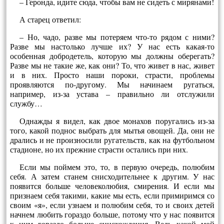
– Геронда, идите сюда, чтобы вам не сидеть с мирянами!
А старец ответил:
– Но, чадо, разве мы потеряем что-то рядом с ними?
Разве мы настолько лучше их? У нас есть какая-то
особенная добродетель, которую мы должны оберегать?
Разве мы не такие же, как они? То, что живет в нас, живет
и в них. Просто наши пороки, страсти, проблемы
проявляются по-другому. Мы начинаем ругаться,
например, из-за устава – правильно ли отслужили
службу…
Однажды я видел, как двое монахов поругались из-за
того, какой поднос выбрать для мытья овощей. Да, они не
дрались и не произносили ругательств, как на футбольном
стадионе, но их прежние страсти остались при них.
Если мы поймем это, то, в первую очередь, полюбим
себя. А затем станем снисходительнее к другим. У нас
появится больше человеколюбия, смирения. И если мы
признаем себя такими, какие мы есть, если примиримся со
своим «я», если узнаем и полюбим себя, то и своих детей
начнем любить гораздо больше, потому что у нас появится
к ним гораздо больше снисхождения. Ведь какой мой