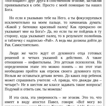
«поглощают» друг друга в собственном эгоизме, заставляя
привязываться к себе. Просто с моей помощью ты нашел
Бога.
Но если я указываю тебе на Него, а ты фокусируешься
исключительно на моем пальце, то начинаешь думать:
«Какой у батюшки красивый палец! Как прекрасно он
указывает мне на Бога!» Да, но если ты не пойдешь в ту
сторону, куда указывает палец, то в результате полюбишь
и табличку с надписью «Рай». А ведь мы должны дойти до
Рая. Самостоятельно.
Люди же часто ждут от духовного отца готовых
решений и четких указаний к действию. А такие
отношения – инфантильны. Это детская психология. На
определенном этапе это можно понять – но этот этап
необходимо пройти как отрезок своего духовного пути.
Нельзя же оставаться детьми вечно. До каких пор ребенок
может спрашивать учителя: «А правда, что дважды два –
четыре?» Не в шестом же классе задавать такие вопросы!
Подумай и ответь сам, ты можешь!
И эта сила, эта уверенность – не эгоизм. Это то, что
имеет в виду апостол Павел, говоря: «Всё могу во