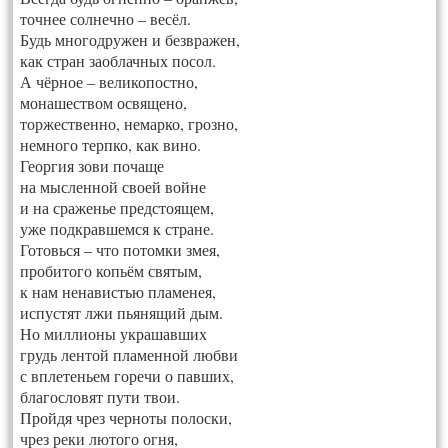
точнее солнечно – весёл.
Будь многодружен и безвражен,
как стран заоблачных посол.
А чёрное – великопостно,
монашеством освящено,
торжественно, немарко, грозно,
немного терпко, как вино.
Георгия зови почаще
на мысленной своей войне
и на сраженье предстоящем,
уже подкравшемся к стране.
Готовься – что потомки змея,
пробитого копьём святым,
к нам ненавистью пламенея,
испустят лжи пьянящий дым.
Но миллионы украшавших
грудь лентой пламенной любви
с вплетеньем горечи о павших,
благословят пути твои.
Пройдя чрез черноты полоски,
чрез реки лютого огня,