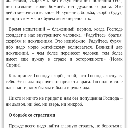
болезнями, скорбями. Без искушения нет познания себя,
нет познания воли Божией, нет духовного роста. Это
действие очистительное. Искушения, борьба, скорби будут,
но при этом мы их будем легко переносить.
Время испытаний – блаженный период, когда Господь
созидает в нас внутреннего человека. «Радуйтесь, братия,
скорбям и искушениям. Это неизбежно. Радуйтесь бурям,
ибо надо морю житейскому волноваться. Великий дар
искушений, – чем более перенесет человек, тем более
имеет еще нужду в страхе и осторожности» (Исаак
Сирин).
Как принес Господу скорбь, знай, что Господь коснулся
тебя. Эта сила охраняет от прелести врага. Господь в силе
нас спасти, хотя бы мы и были в руках ада.
Никто и ничто не придет к нам без попущения Господа –
ни дьявол, ни бес, ни зверь, ни микроб.
О борьбе со страстями
Прежде всего надо найти главную страсть, но бороться в