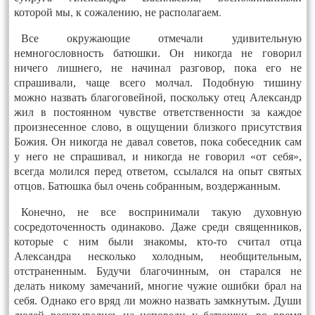
которой мы, к сожалению, не располагаем.
Все окружающие отмечали удивительную
немногословность батюшки. Он никогда не говорил
ничего лишнего, не начинал разговор, пока его не
спрашивали, чаще всего молчал. Подобную тишину
можно назвать благоговейной, поскольку отец Александр
жил в постоянном чувстве ответственности за каждое
произнесенное слово, в ощущении близкого присутствия
Божия. Он никогда не давал советов, пока собеседник сам
у него не спрашивал, и никогда не говорил «от себя»,
всегда молился перед ответом, ссылался на опыт святых
отцов. Батюшка был очень собранным, воздержанным.
Конечно, не все воспринимали такую духовную
сосредоточенность одинаково. Даже среди священников,
которые с ним были знакомы, кто-то считал отца
Александра несколько холодным, необщительным,
отстраненным. Будучи благочинным, он старался не
делать никому замечаний, многие чужие ошибки брал на
себя. Однако его вряд ли можно назвать замкнутым. Души