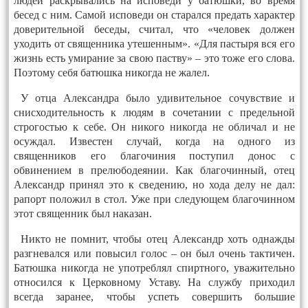
людей раскрывались на исповеди у батюшки, во время
бесед с ним. Самой исповеди он старался предать характер
доверительной беседы, считал, что «человек должен
уходить от священника утешенным». «Для пастыря вся его
жизнь есть умирание за свою паству» – это тоже его слова.
Поэтому себя батюшка никогда не жалел.
У отца Александра было удивительное сочувствие и
снисходительность к людям в сочетании с предельной
строгостью к себе. Он никого никогда не обличал и не
осуждал. Известен случай, когда на одного из
священников его благочиния поступил донос с
обвинением в прелюбодеянии. Как благочинный, отец
Александр принял это к сведению, но хода делу не дал:
рапорт положил в стол. Уже при следующем благочинном
этот священник был наказан.
Никто не помнит, чтобы отец Александр хоть однажды
разгневался или повысил голос – он был очень тактичен.
Батюшка никогда не употреблял спиртного, уважительно
относился к Церковному Уставу. На службу приходил
всегда заранее, чтобы успеть совершить большие