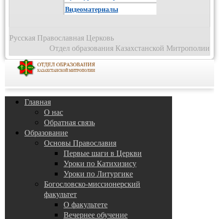
Видеоматериалы
Русская Православная Церковь
Отдел образования Казахстанской Митрополии
Главная
О нас
Обратная связь
Образование
Основы Православия
Первые шаги в Церкви
Уроки по Катихизису
Уроки по Литургике
Богословско-миссионерский
факультет
О факультете
Вечернее обучение