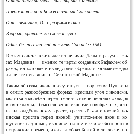
Од­ной: чтоб на ме­ня с холс­та, как с об­ла­ков,
Пре­чис­тая и наш Бо­жест­вен­ный Спа­ситель —
Она с ве­личи­ем, Он с ра­зумом в очах —
Взи­рали, крот­кие, во сла­ве и лу­чах,
Од­ни, без ан­ге­лов, под паль­мою Си­она (3: 166).
В этом со­нете по­эт вы­делил ве­личие Де­вы и ра­зум в гла­
зах Мла­ден­ца — имен­но те чер­ты соз­данных Ра­фа­элем об­
ра­зов, на ко­торые впос­ледс­твии об­ра­щали вни­мание ед­ва
ли не все пи­сав­шие о «Сикс­тин­ской Ма­дон­не».
Та­ким об­ра­зом, ико­на при­сутс­тву­ет в твор­чест­ве Пуш­ки­на
в са­мых раз­но­об­разных фор­мах: крас­ный угол с ико­нами,
мо­лит­ва и мо­лебен пе­ред ико­ной, си­яние икон­ных ок­ла­дов
в све­те лам­пад, бла­гос­ло­вение ико­нами но­воб­рачных, ико­
на на клад­би­щенс­ком крес­те, крест­ный ход с ико­ной, во­
инс­кая при­сяга пе­ред ико­ной, унич­то­жение икон и ко­
щунс­тво над ни­ми, ико­нопо­чита­ние и его осо­бен­ности в
пет­ровс­кие вре­мена, ико­на и об­раз Бо­жий в че­лове­ке, на­