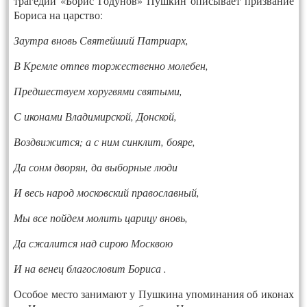
тра­гедии «Бо­рис Го­дунов» Пуш­кин опи­сыва­ет приз­ва­ние
Бо­риса на царс­тво:
За­ут­ра вновь Свя­тей­ший Пат­ри­арх,
В Крем­ле от­пев тор­жест­вен­но мо­лебен,
Пред­шест­ву­ем хо­руг­вя­ми свя­тыми,
С ико­нами Вла­димирс­кой, Донс­кой,
Возд­ви­жит­ся; а с ним синк­лит, бо­яре,
Да сонм дво­рян, да вы­бор­ные лю­ди
И весь на­род мос­ковс­кий пра­вос­лавный,
Мы все пой­дем мо­лить ца­рицу вновь,
Да сжа­лит­ся над си­рою Моск­вою
И на ве­нец бла­гос­ло­вит Бо­риса .
Осо­бое мес­то за­нима­ют у Пуш­ки­на упо­мина­ния об ико­нах