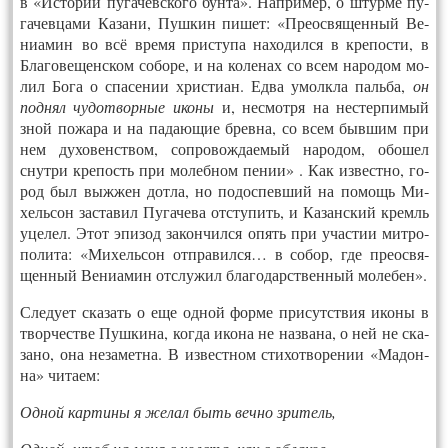
в «Ис­то­рии пу­гачевс­ко­го бун­та». Нап­ри­мер, о штур­ме пу­
гачев­ца­ми Ка­зани, Пуш­кин пи­шет: «Пре­ос­вя­щен­ный Ве­
ни­амин во всё вре­мя прис­ту­па на­ходил­ся в кре­пос­ти, в
Бла­гове­щенс­ком со­боре, и на ко­ленах со всем на­родом мо­
лил Бо­га о спа­сении хрис­ти­ан. Ед­ва умолк­ла паль­ба,
он
под­нял чу­дот­ворные ико­ны
и, нес­мотря на нес­терпи­мый
зной по­жара и на па­да­ющие брев­на, со всем быв­шим при
нем ду­ховенс­твом, соп­ро­вож­да­емый на­родом, обо­шел
снут­ри кре­пость при мо­леб­ном пе­нии» . Как из­вест­но, го­
род был выж­жен дот­ла, но по­дос­певший на по­мощь Ми­
хель­сон зас­та­вил Пу­гаче­ва отс­ту­пить, и Ка­занс­кий кремль
уце­лел. Этот эпи­зод за­кон­чился опять при учас­тии мит­ро­
поли­та: «Ми­хель­сон отп­ра­вил­ся… в со­бор, где пре­ос­вя­
щен­ный Ве­ни­амин отс­лу­жил бла­годарс­твен­ный мо­лебен».
Сле­ду­ет ска­зать о еще од­ной фор­ме при­сутс­твия ико­ны в
твор­чест­ве Пуш­ки­на, ког­да ико­на не наз­ва­на, о ней не ска­
зано, она не­замет­на. В из­вест­ном сти­хот­во­рении «Ма­дон­
на» чи­та­ем:
Од­ной кар­ти­ны я же­лал быть веч­но зри­тель,