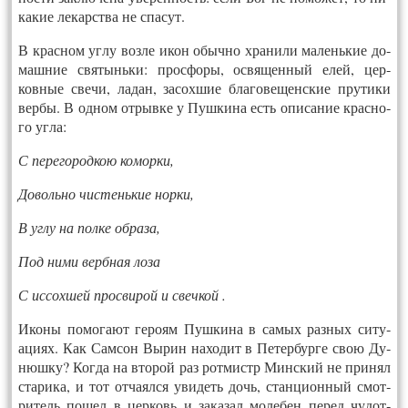
какие ле­карс­тва не спа­сут.
В крас­ном уг­лу воз­ле икон обыч­но хра­нили ма­лень­кие до­
маш­ние свя­тынь­ки: прос­фо­ры, ос­вя­щен­ный елей, цер­
ковные све­чи, ла­дан, за­сох­шие бла­гове­щенс­кие пру­тики
вер­бы. В од­ном от­рывке у Пуш­ки­на есть опи­сание крас­но­
го уг­ла:
С пе­рего­род­кою ко­мор­ки,
До­воль­но чис­тень­кие нор­ки,
В уг­лу на пол­ке об­ра­за,
Под ни­ми верб­ная ло­за
С ис­сохшей прос­ви­рой и свеч­кой .
Ико­ны по­мога­ют ге­ро­ям Пуш­ки­на в са­мых раз­ных си­ту­
ациях. Как Сам­сон Вы­рин на­ходит в Пе­тер­бурге свою Ду­
нюш­ку? Ког­да на вто­рой раз рот­мистр Минс­кий не при­нял
ста­рика, и тот от­ча­ял­ся уви­деть дочь, стан­ци­он­ный смот­
ри­тель по­шел в цер­ковь и за­казал мо­лебен пе­ред чу­дот­