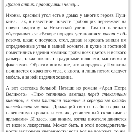
Дра­гой ан­тик, пра­бабуш­кин че­пец…
Ико­ны, крас­ный угол есть в до­мах у мно­гих ге­ро­ев Пуш­
ки­на. Так, в из­вест­ной по­вес­ти гро­бов­щик пе­ре­ез­жа­ет на
но­вую квар­ти­ру на Ни­китс­кой ули­це. Там он на­чина­ет
обуст­ра­ивать­ся: «Вско­ре по­рядок ус­та­новил­ся;
ки­вот с об­
ра­зами
, шкап с по­судою, стол, ди­ван и кро­вать за­няли им
оп­ре­делен­ные уг­лы в зад­ней ком­на­те; в кух­не и гос­ти­ной
по­мес­ти­лись из­де­лия хо­зя­ина: гро­бы всех цве­тов и вся­кого
раз­ме­ра, так­же шка­пы с тра­ур­ны­ми шля­пами, ман­ти­ями и
фа­кела­ми» .Об­ра­тим вни­мание, что «по­рядок» у Пуш­ки­на
на­чина­ет­ся с крас­но­го уг­ла, с ки­ота, и лишь по­том сле­ду­ет
ме­бель, а за ней из­де­лия хо­зя­ина.
А вот све­тел­ка боль­ной На­таши из ро­мана «Арап Пет­ра
Ве­лико­го»: «Ти­хо теп­ли­лась лам­па­да
пе­ред стек­лянным
ки­вотом, в ко­ем блис­та­ли зо­лотые и се­реб­ря­ные ок­ла­ды
нас­ледс­твен­ных икон.
Дро­жащий свет ее сла­бо оза­рял за­
наве­шен­ную кро­вать и сто­лик, ус­тавлен­ный склян­ка­ми с
яр­лы­ками» .И здесь, как ви­дим, взгляд пи­сате­ля дви­жет­ся
от икон к ле­карс­твам. Мо­жет быть, в этой пос­ле­дова­тель­
нос­ти зак­лю­чена уве­рен­ность: ес­ли Бог не по­может, то ни­