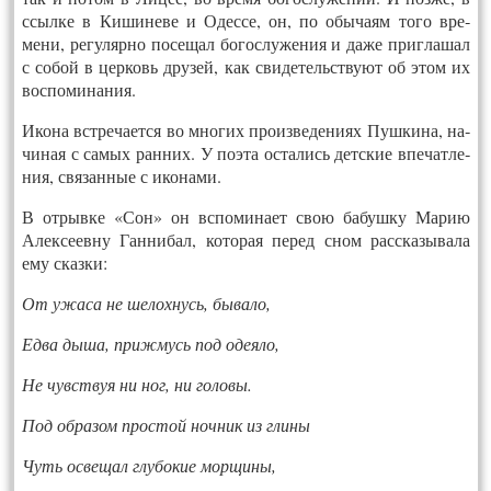
ссыл­ке в Ки­шине­ве и Одес­се, он, по обы­ча­ям то­го вре­
мени, ре­гуляр­но по­сещал бо­гос­лу­жения и да­же приг­ла­шал
с со­бой в цер­ковь дру­зей, как сви­детель­ству­ют об этом их
вос­по­мина­ния.
Ико­на встре­ча­ет­ся во мно­гих про­из­ве­дени­ях Пуш­ки­на, на­
чиная с са­мых ран­них. У по­эта ос­та­лись детс­кие впе­чат­ле­
ния, свя­зан­ные с ико­нами.
В от­рывке «Сон» он вспо­мина­ет свою ба­буш­ку Ма­рию
Алек­се­ев­ну Ган­ни­бал, ко­торая пе­ред сном расс­ка­зыва­ла
ему сказ­ки:
От ужа­са не ше­лох­нусь, бы­вало,
Ед­ва ды­ша, приж­мусь под оде­яло,
Не чувс­твуя ни ног, ни го­ловы.
Под об­ра­зом прос­той ноч­ник из гли­ны
Чуть ос­ве­щал глу­бокие мор­щи­ны,