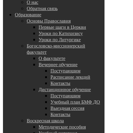
О нас
Обратная связь
Образование
Основы Православия
Первые шаги в Церкви
Уроки по Катихизису
Уроки по Литургике
Богословско-миссионерский
факультет
О факультете
Вечернее обучение
Поступающим
Расписание лекций
Контакты
Дистанционное обучение
Поступающим
Учебный план БМФ ДО
Выездная сессия
Контакты
Воскресная школа
Методические пособия
Учебный материал