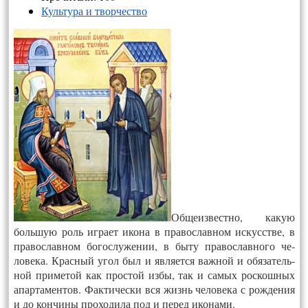
Культура и творчество
Об­ще­из­вест­но, ка­кую
боль­шую роль иг­ра­ет ико­на в пра­вос­лавном ис­кусс­тве, в
пра­вос­лавном бо­гос­лу­жении, в бы­ту пра­вос­лавно­го че­
лове­ка. Крас­ный угол был и яв­ля­ет­ся важ­ной и обя­затель­
ной при­метой как прос­той из­бы, так и са­мых рос­кошных
апар­та­мен­тов. Фак­ти­чес­ки вся жизнь че­лове­ка с рож­де­ния
и до кон­чи­ны про­ходи­ла под и пе­ред ико­нами.