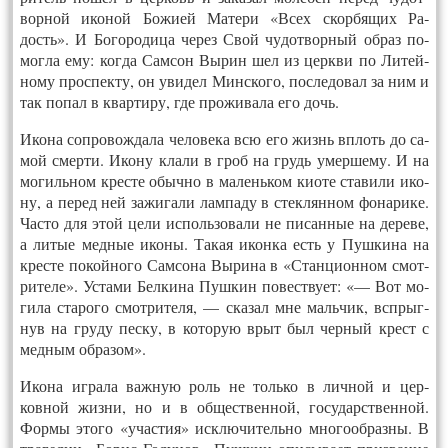
ворной ико­ной Бо­жи­ей Ма­тери «Всех скор­бя­щих Ра­
дость». И Бо­горо­дица че­рез Свой чу­дот­ворный об­раз по­
мог­ла ему: ког­да Сам­сон Вы­рин шел из церк­ви по Ли­тей­
но­му прос­пекту, он уви­дел Минс­ко­го, пос­ле­довал за ним и
так по­пал в квар­ти­ру, где про­жива­ла его дочь.
Ико­на соп­ро­вож­да­ла че­лове­ка всю его жизнь вплоть до са­
мой смер­ти. Ико­ну кла­ли в гроб на грудь умер­ше­му. И на
мо­гиль­ном крес­те обыч­но в ма­лень­ком ки­оте ста­вили ико­
ну, а пе­ред ней за­жига­ли лам­па­ду в стек­лянном фо­нари­ке.
Час­то для этой це­ли ис­поль­зо­вали не пи­сан­ные на де­реве,
а ли­тые мед­ные ико­ны. Та­кая икон­ка есть у Пуш­ки­на на
крес­те по­кой­но­го Сам­со­на Вы­рина в «Стан­ци­он­ном смот­
ри­теле». Ус­та­ми Бел­ки­на Пуш­кин по­вест­ву­ет: «— Вот мо­
гила ста­рого смот­ри­теля, — ска­зал мне маль­чик, вспрыг­
нув на гру­ду пес­ку, в ко­торую врыт был чер­ный крест с
мед­ным об­ра­зом».
Ико­на иг­ра­ла важ­ную роль не толь­ко в лич­ной и цер­
ковной жиз­ни, но и в об­щест­вен­ной, го­сударс­твен­ной.
Фор­мы это­го «учас­тия» иск­лю­читель­но мно­го­об­разны. В