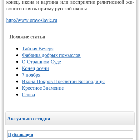
конец, ико­на и кар­ти­на или восп­ри­ятие ре­лиги­оз­ной жи­
вопи­си сквозь приз­му русс­кой ико­ны.
http://www.pra­vos­la­vie.ru
Похожие статьи
Тайная Вечеря
Фабрика добрых помыслов
О Страшном Суде
Конец осени
7 ноября
Икона Покров Пресвятой Богородицы
Крестное Знамение
Слова
Актуально сегодня
Публикации