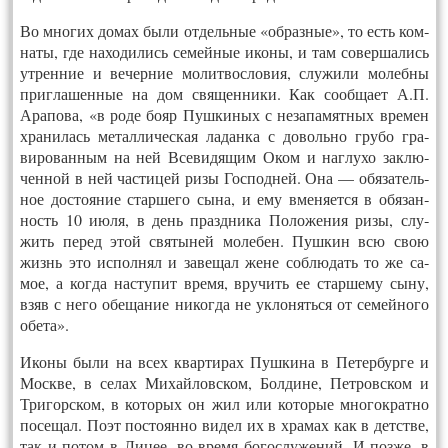
Во мно­гих до­мах бы­ли от­дель­ные «об­разные», то есть ком­
на­ты, где на­ходи­лись се­мей­ные ико­ны, и там со­вер­ша­лись
ут­ренние и ве­чер­ние мо­лит­восло­вия, слу­жили мо­леб­ны
приг­ла­шен­ные на дом свя­щен­ни­ки. Как со­об­ща­ет А.П.
Ара­пова, «в ро­де бо­яр Пуш­ки­ных с не­запа­мят­ных вре­мен
хра­нилась ме­тал­ли­чес­кая ла­дан­ка с до­воль­но гру­бо гра­
виро­ван­ным на ней Все­видя­щим Оком и наг­лу­хо зак­лю­
чен­ной в ней час­ти­цей ри­зы Гос­подней. Она — обя­затель­
ное дос­то­яние стар­ше­го сы­на, и ему вме­ня­ет­ся в обя­зан­
ность 10 июля, в день празд­ни­ка По­ложе­ния ри­зы, слу­
жить пе­ред этой свя­тыней мо­лебен. Пуш­кин всю свою
жизнь это ис­полнял и за­вещал же­не соб­лю­дать то же са­
мое, а ког­да нас­ту­пит вре­мя, вру­чить ее стар­ше­му сы­ну,
взяв с не­го обе­щание ни­ког­да не ук­ло­нять­ся от се­мей­но­го
обе­та».
Ико­ны бы­ли на всех квар­ти­рах Пуш­ки­на в Пе­тер­бурге и
Моск­ве, в се­лах Ми­хай­ловс­ком, Бол­ди­не, Пет­ровс­ком и
Три­горс­ком, в ко­торых он жил или ко­торые мно­гок­ратно
по­сещал. По­эт пос­то­ян­но ви­дел их в хра­мах как в детс­тве,
так и по­том в Ли­цее, во вре­мя бо­гос­лу­жений. И поз­же, в