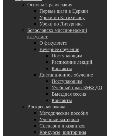
Основы Православия
Первые шаги в Церкви
Уроки по Катихизису
Уроки по Литургике
Богословско-миссионерский
факультет
О факультете
Вечернее обучение
Поступающим
Расписание лекций
Контакты
Дистанционное обучение
Поступающим
Учебный план БМФ ДО
Выездная сессия
Контакты
Воскресная школа
Методические пособия
Учебный материал
Сценарии праздников
Конкурсы, викторины