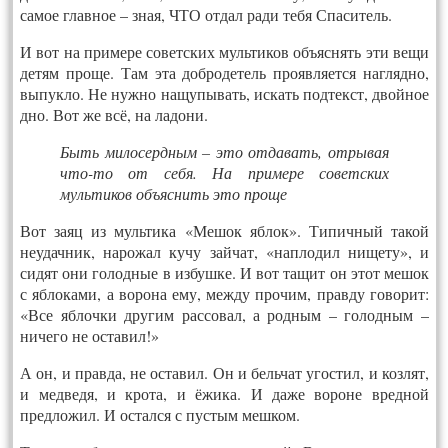
самое главное – зная, ЧТО отдал ради тебя Спаситель.
И вот на примере советских мультиков объяснять эти вещи
детям проще. Там эта добродетель проявляется наглядно,
выпукло. Не нужно нащупывать, искать подтекст, двойное
дно. Вот же всё, на ладони.
Быть милосердным – это отдавать, отрывая
что-то от себя. На примере советских
мультиков объяснить это проще
Вот заяц из мультика «Мешок яблок». Типичный такой
неудачник, нарожал кучу зайчат, «наплодил нищету», и
сидят они голодные в избушке. И вот тащит он этот мешок
с яблоками, а ворона ему, между прочим, правду говорит:
«Все яблочки другим рассовал, а родным – голодным –
ничего не оставил!»
А он, и правда, не оставил. Он и бельчат угостил, и козлят,
и медведя, и крота, и ёжика. И даже вороне вредной
предложил. И остался с пустым мешком.