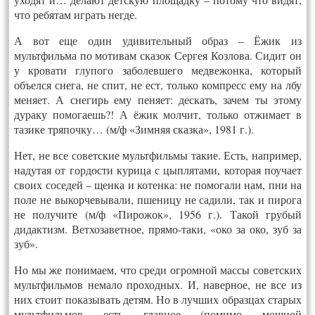
что ребятам играть негде.
А вот еще один удивительный образ – Ёжик из
мультфильма по мотивам сказок Сергея Козлова. Сидит он
у кровати глупого заболевшего медвежонка, который
объелся снега, не спит, не ест, только компресс ему на лбу
меняет. А снегирь ему пеняет: дескать, зачем ты этому
дураку помогаешь?! А ёжик молчит, только отжимает в
тазике тряпочку… (м/ф «Зимняя сказка», 1981 г.).
Нет, не все советские мультфильмы такие. Есть, например,
надутая от гордости курица с цыплятами, которая поучает
своих соседей – щенка и котенка: не помогали нам, пни на
поле не выкорчевывали, пшеницу не садили, так и пирога
не получите (м/ф «Пирожок», 1956 г.). Такой грубый
дидактизм. Ветхозаветное, прямо-таки, «око за око, зуб за
зуб».
Но мы же понимаем, что среди огромной массы советских
мультфильмов немало проходных. И, наверное, не все из
них стоит показывать детям. Но в лучших образцах старых
мультфильмов есть главное (помимо мощной