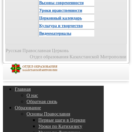
Вызовы современности
Уроки нравственности
Церковный календарь
Культура и творчество
Видеоматериалы
Русская Православная Церковь
Отдел образования Казахстанской Митрополии
Главная
О нас
Обратная связь
Образование
Основы Православия
Первые шаги в Церкви
Уроки по Катихизису