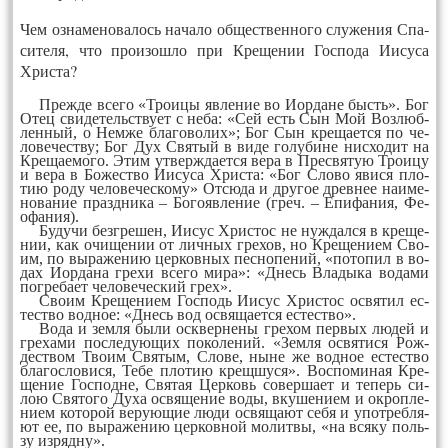
Чем оз­на­ме­но­ва­лось на­ча­ло об­щест­вен­но­го слу­же­ния Спа­
си­те­ля, что про­изош­ло при Кре­ще­нии Гос­по­да Иису­са
Хрис­та?
Преж­де все­го «Тро­ицы яв­ле­ние во Иор­да­не бысть». Бог
Отец сви­де­тель­ству­ет с не­ба: «Сей есть Сын Мой Воз­люб­
лен­ный, о Нем­же бла­го­во­лих»; Бог Сын кре­ща­ет­ся по че­
ло­ве­чест­ву; Бог Дух Свя­тый в ви­де го­лу­би­не нис­хо­дит на
Кре­ща­емо­го. Этим ут­верж­да­ет­ся ве­ра в Прес­вя­тую Тро­ицу
и ве­ра в Бо­жест­во Иису­са Хрис­та: «Бог Сло­во яви­ся пло­
тию ро­ду че­ло­ве­чес­ко­му» От­сю­да и дру­гое древ­нее на­име­
но­ва­ние празд­ни­ка – Бо­го­яв­ле­ние (греч. – Епи­фа­ния, Фе­
офа­ния).
Бу­ду­чи безг­ре­шен, Иисус Хрис­тос не нуж­дал­ся в кре­ще­
нии, как очи­ще­нии от лич­ных гре­хов, но Кре­ще­ни­ем Сво­
им, по вы­ра­же­нию цер­ков­ных пес­но­пе­ний, «по­то­пил в во­
дах Иор­да­на гре­хи все­го ми­ра»: «Днесь Вла­ды­ка во­да­ми
пог­ре­ба­ет че­ло­ве­чес­кий грех».
Сво­им Кре­ще­ни­ем Гос­подь Иисус Хрис­тос ос­вя­тил ес­
тест­во вод­ное: «Днесь вод ос­вя­ща­ет­ся ес­тест­во».
Во­да и зем­ля бы­ли оск­вер­не­ны гре­хом пер­вых лю­дей и
гре­ха­ми пос­ле­дую­щих по­ко­ле­ний. «Зем­ля ос­вя­ти­ся Рож­
дест­вом Тво­им Свя­тым, Сло­ве, ны­не же вод­ное ес­тест­во
бла­гос­ло­ви­ся, Те­бе пло­тию крещ­шу­ся». Вос­по­ми­ная Кре­
ще­ние Гос­под­не, Свя­тая Цер­ковь со­вер­ша­ет и те­перь си­
лою Свя­то­го Ду­ха ос­вя­ще­ние во­ды, вку­ше­ни­ем и ок­роп­ле­
ни­ем ко­то­рой ве­ру­ющие лю­ди ос­вя­ща­ют се­бя и упот­реб­ля­
ют ее, по вы­ра­же­нию цер­ков­ной мо­лит­вы, «на вся­ку поль­
зу из­ряд­ну».