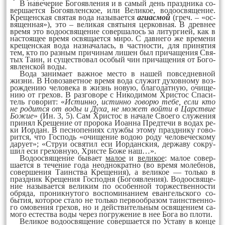
В на­ве­че­рие Бо­го­яв­ле­ния и в са­мый день празд­ни­ка со­
вер­ша­ет­ся Бо­го­яв­лен­ское, или Ве­ли­кое, во­до­ос­вя­ще­ние.
Кре­щенс­кая свя­тая во­да на­зы­ва­ет­ся
аги­ас­мой
(греч. – «ос­
вя­щен­ная»), это – ве­ли­кая свя­ты­ня цер­ков­ная. В древ­нее
вре­мя это во­до­ос­вя­ще­ние со­вер­ша­лось за ли­тур­ги­ей, как в
нас­то­ящее вре­мя ос­вя­ща­ет­ся ми­ро. С дав­не­го же вре­ме­ни
кре­щенс­кая во­да наз­на­ча­лась, в част­нос­ти, для при­ня­тия
тем, кто по раз­ным при­чи­нам ли­шен был при­ча­ще­ния Свя­
тых Та­ин, и су­щест­во­вал осо­бый чин при­ча­ще­ния от Бо­го­
яв­ленс­кой во­ды.
Во­да за­ни­ма­ет важ­ное мес­то в на­шей пов­сед­нев­ной
жиз­ни. В Но­во­за­вет­ное вре­мя во­да слу­жит ду­хов­но­му воз­
рож­де­нию че­ло­ве­ка в жизнь но­вую, бла­го­дат­ную, очи­ще­
нию от гре­хов. В раз­го­во­ре с Ни­ко­ди­мом Хрис­тос Спа­си­
тель го­во­рит: «
Ис­тин­но, ис­тин­но го­во­рю те­бе, ес­ли кто
не ро­дит­ся от во­ды и Ду­ха, не мо­жет вой­ти в Царс­твие
Бо­жие
» (Ин. 3, 5). Сам Хрис­тос в на­ча­ле Сво­его слу­же­ния
при­нял Кре­ще­ние от про­ро­ка Иоан­на Пред­те­чи в во­дах ре­
ки Иор­дан. В пес­но­пе­ни­ях служ­бы это­му празд­ни­ку го­во­
рит­ся, что Гос­подь «очи­ще­ние во­дою ро­ду че­ло­ве­чес­ко­му
да­ру­ет»; «Струи ос­вя­тил еси Иор­данс­кия, дер­жа­ву сок­ру­
шил еси гре­хов­ную, Хрис­те Бо­же наш…».
Во­до­ос­вя­ще­ние бы­ва­ет
ма­лое
и
ве­ли­кое
: ма­лое со­вер­
ша­ет­ся в те­че­ние го­да не­од­нок­рат­но (во вре­мя мо­леб­нов,
со­вер­ше­ния Та­инс­тва Кре­ще­ния), а ве­ли­кое — толь­ко в
празд­ник Кре­ще­ния Гос­под­ня (Бо­го­яв­ле­ния). Во­до­ос­вя­ще­
ние на­зы­ва­ет­ся ве­ли­ким по осо­бен­ной тор­жест­вен­нос­ти
об­ря­да, про­ник­ну­то­го вос­по­ми­на­ни­ем еван­гель­ско­го со­
бы­тия, ко­то­рое ста­ло не толь­ко пер­во­об­ра­зом та­инс­твен­но­
го омо­ве­ния гре­хов, но и дей­стви­тель­ным ос­вя­ще­ни­ем са­
мо­го ес­тест­ва во­ды че­рез пог­ру­же­ние в нее Бо­га во пло­ти.
Ве­ли­кое во­до­ос­вя­ще­ние со­вер­ша­ет­ся по Ус­та­ву в кон­це