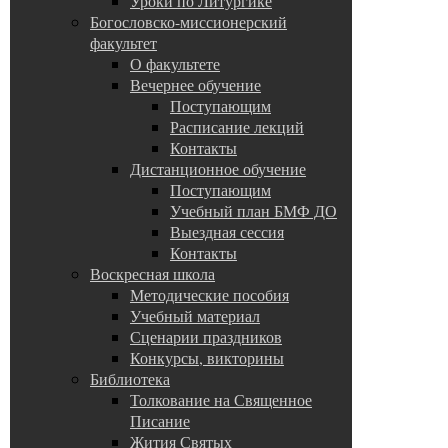
Уроки по Литургике
Богословско-миссионерский
факультет
О факультете
Вечернее обучение
Поступающим
Расписание лекций
Контакты
Дистанционное обучение
Поступающим
Учебный план БМФ ДО
Выездная сессия
Контакты
Воскресная школа
Методические пособия
Учебный материал
Сценарии праздников
Конкурсы, викторины
Библиотека
Толкование на Священное
Писание
Жития Святых