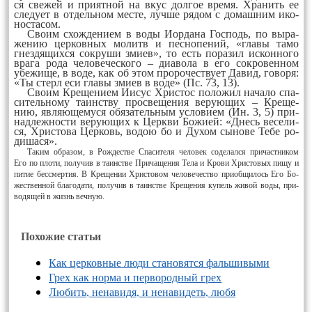
ся све­жей и при­ят­ной на вкус дол­гое вре­мя. Хра­нить ее
сле­ду­ет в от­дель­ном мес­те, луч­ше ря­дом с до­маш­ним ико­
нос­та­сом.
Сво­им схож­де­ни­ем в во­ды Иор­да­на Гос­подь, по вы­ра­
же­нию цер­ков­ных мо­литв и пес­но­пе­ний, «гла­вы та­мо
гнез­дя­щих­ся сок­ру­ши зми­ев», то есть по­ра­зил ис­кон­но­го
вра­га ро­да че­ло­ве­чес­ко­го – ди­аво­ла в его сок­ро­вен­ном
убе­жи­ще, в во­де, как об этом про­ро­чест­ву­ет Да­вид, го­во­ря:
«Ты стерл еси гла­вы зми­ев в во­де» (Пс. 73, 13).
Сво­им Кре­ще­ни­ем Иисус Хрис­тос по­ло­жил на­ча­ло спа­
си­тель­но­му та­инс­тву прос­ве­ще­ния ве­ру­ющих – Кре­ще­
нию, яв­ля­юще­му­ся обя­за­тель­ным ус­ло­ви­ем (Ин. 3, 5) при­
над­леж­нос­ти ве­ру­ющих к Церк­ви Бо­жи­ей: «Днесь ве­се­ли­
ся, Хрис­то­ва Цер­ковь, во­дою бо и Ду­хом сы­но­ве Те­бе ро­
ди­ша­ся».
Та­ким об­ра­зом, в Рож­дест­ве Спа­си­те­ля че­ло­век со­де­лал­ся при­част­ни­ком
Его по пло­ти, по­лу­чив в та­инс­тве При­ча­ще­ния Те­ла и Кро­ви Хрис­то­вых пи­щу и
пи­тие бесс­мер­тия. В Кре­ще­нии Хрис­то­вом че­ло­ве­чест­во при­об­щи­лось Его Бо­
жест­вен­ной бла­го­да­ти, по­лу­чив в та­инс­тве Кре­ще­ния ку­пель жи­вой во­ды, при­
во­дя­щей в жизнь веч­ную.
Похожие статьи
Как церковные люди становятся фальшивыми
Грех как норма и первородный грех
Любить, ненавидя, и ненавидеть, любя