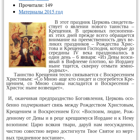
Прочитали: 149
Материалы 2015 год
В этот празд­ник Цер­ковь сви­де­тель­
ству­ет о яв­ле­нии но­во­го та­инс­тва –
Кре­ще­ния. В цер­ков­ных пес­но­пе­ни­
ях
этих дней преж­де все­го об­ра­ща­ет­ся
вни­ма­ние на пре­емс­твен­ность двух ве­
ли­ких празд­ни­ков – Рож­дест­ва Хрис­
то­ва и Кре­ще­ния Гос­под­ня, ко­то­рые до
се­ре­ди­ны IV ве­ка празд­но­ва­лись в
один день – 6 ян­ва­ря: «Из Де­вы воз­си­
явый в Виф­ле­еме пло­тию, ко Иор­да­ну
ны­не тщит­ся, сквер­ну от­мы­ти зем­но­
род­ных».
Та­инс­тво Кре­ще­ния тес­но свя­зы­ва­ет­ся с Воск­ре­се­ни­ем
Хрис­то­вым: «Со Мною аще кто сни­дет и спог­ре­бет­ся Кре­
ще­ни­ем, со Мною сла­вы нас­ла­дит­ся и Воск­ре­се­ния –
Хрис­тос ны­не воз­ве­ща­ет».
И, окан­чи­вая предп­разднство Бо­го­яв­ле­ния, Цер­ковь осо­
бен­но под­чер­ки­ва­ет связь меж­ду Рож­дест­вом Хрис­то­вым,
Кре­ще­ни­ем и Воск­ре­се­ни­ем Его: «Вос­по­им, лю­дие, Рож­
ден­но­му от Де­вы и в ре­це крещ­ше­му­ся Иор­да­не и к Не­му
во­зо­пи­им: Ца­рю вся­кия тва­ри, да­руй нам не­осуж­ден­но,
чис­тою со­вес­тию вер­но дос­тиг­ну­ти Твое Свя­тое из мерт­
вых трид­нев­ное вос­та­ние».