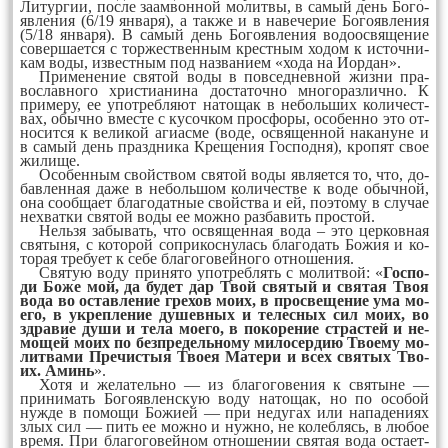
Ли­тур­гии, пос­ле за­ам­вон­ной мо­лит­вы, в са­мый день Бо­го­
яв­ле­ния (6/19 ян­ва­ря), а так­же и в на­ве­че­рие Бо­го­яв­ле­ния
(5/18 ян­ва­ря). В са­мый день Бо­го­яв­ле­ния во­до­ос­вя­ще­ние
со­вер­ша­ет­ся с тор­жест­вен­ным крест­ным хо­дом к ис­точ­ни­
кам во­ды, из­вест­ным под наз­ва­ни­ем «хо­да на Иор­дан».
При­ме­не­ние свя­той во­ды в пов­сед­нев­ной жиз­ни пра­
вос­лав­но­го хрис­ти­ани­на дос­та­точ­но мно­го­раз­лич­но. К
при­ме­ру, ее упот­реб­ля­ют на­то­щак в не­боль­ших ко­ли­чест­
вах, обыч­но вмес­те с ку­соч­ком прос­фо­ры, осо­бен­но это от­
но­сит­ся к ве­ли­кой аги­ас­ме (во­де, ос­вя­щен­ной на­ка­ну­не и
в са­мый день празд­ни­ка Кре­ще­ния Гос­под­ня), кро­пят свое
жи­ли­ще.
Осо­бен­ным свой­ством свя­той во­ды яв­ля­ет­ся то, что, до­
бав­лен­ная да­же в не­боль­шом ко­ли­чест­ве к во­де обыч­ной,
она со­об­ща­ет бла­го­дат­ные свой­ства и ей, по­это­му в слу­чае
нех­ват­ки свя­той во­ды ее мож­но раз­ба­вить прос­той.
Нель­зя за­бы­вать, что ос­вя­щен­ная во­да – это цер­ков­ная
свя­ты­ня, с ко­то­рой соп­ри­кос­ну­лась бла­го­дать Бо­жия и ко­
то­рая тре­бу­ет к се­бе бла­го­го­вей­но­го от­но­ше­ния.
Свя­тую во­ду при­ня­то упот­реб­лять с мо­лит­вой: «
Гос­по­
ди Бо­же мой, да бу­дет дар Твой свя­тый и свя­тая Твоя
во­да во ос­тав­ле­ние гре­хов мо­их, в прос­ве­ще­ние ума мо­
его, в ук­реп­ле­ние ду­шев­ных и те­лес­ных сил мо­их, во
здра­вие ду­ши и те­ла мо­его, в по­ко­ре­ние страс­тей и не­
мо­щей мо­их по безп­ре­дель­но­му ми­ло­сер­дию Тво­ему мо­
лит­ва­ми Пре­чис­тыя Тво­ея Ма­те­ри и всех свя­тых Тво­
их. Аминь
».
Хо­тя и же­ла­тель­но — из бла­го­го­ве­ния к свя­ты­не —
при­ни­мать Бо­го­яв­ленс­кую во­ду на­то­щак, но по осо­бой
нуж­де в по­мо­щи Бо­жи­ей — при не­ду­гах или на­па­де­ни­ях
злых сил — пить ее мож­но и нуж­но, не ко­леб­лясь, в лю­бое
вре­мя. При бла­го­го­вей­ном от­но­ше­нии свя­тая во­да ос­та­ет­