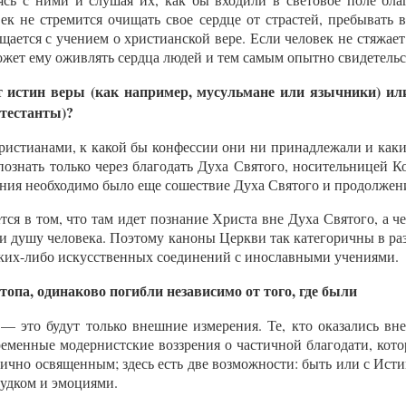
к не стремится очищать свое сердце от страстей, пребывать 
щается с учением о христианской вере. Если человек не стяжае
ожет ему оживлять сердца людей и тем самым опытно свидетельс
т истин веры (как например, мусульмане или язычники) или
отестанты)?
истианами, к какой бы конфессии они ни принадлежали и каки
познать только через благодать Духа Святого, носительницей Ко
сения необходимо было еще сошествие Духа Святого и продолже
ся в том, что там идет познание Христа вне Духа Святого, а че
ти душу человека. Поэтому каноны Церкви так категоричны в ра
аких-либо искусственных соединений с инославными учениями.
отопа, одинаково погибли независимо от того, где были
 — это будут только внешние измерения. Те, кто оказались вн
ременные модернистские воззрения о частичной благодати, кото
ично освященным; здесь есть две возможности: быть или с Ист
судком и эмоциями.