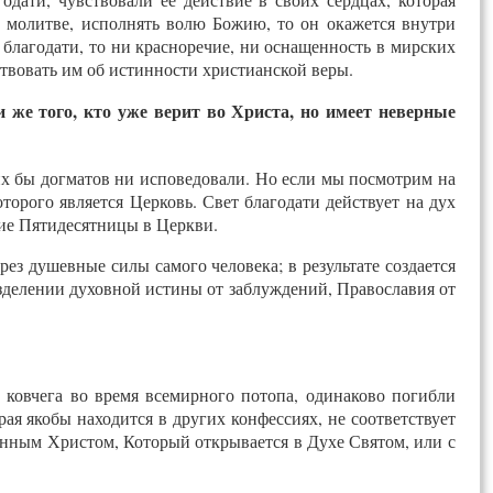
в молитве, исполнять волю Божию, то он окажется внутри
т благодати, то ни красноречие, ни оснащенность в мирских
твовать им об истинности христианской веры.
 же того, кто уже верит во Христа, но имеет неверные
х бы догматов ни исповедовали. Но если мы посмотрим на
торого является Церковь. Свет благодати действует на дух
ние Пятидесятницы в Церкви.
рез душевные силы самого человека; в результате создается
зделении духовной истины от заблуждений, Православия от
е ковчега во время всемирного потопа, одинаково погибли
рая якобы находится в других конфессиях, не соответствует
инным Христом, Который открывается в Духе Святом, или с