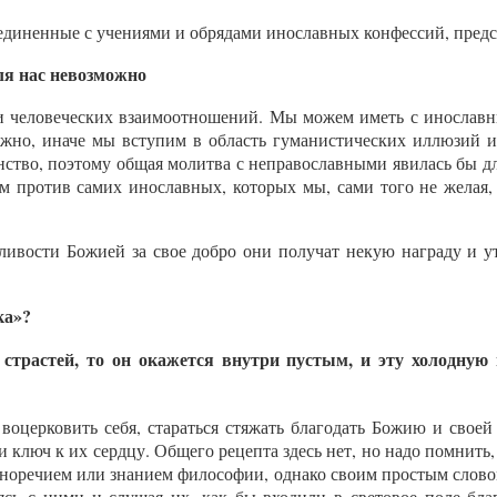
диненные с учениями и обрядами инославных конфессий, предст
ля нас невозможно
ти человеческих взаимоотношений. Мы можем иметь с инослав
ожно, иначе мы вступим в область гуманистических иллюзий и
нство, поэтому общая молитва с неправославными явилась бы дл
м против самих инославных, которых мы, сами того не желая
дливости Божией за свое добро они получат некую награду и у
ка»?
 страстей, то он окажется внутри пустым, и эту холодную
воцерковить себя, стараться стяжать благодать Божию и своей
и ключ к их сердцу. Общего рецепта здесь нет, но надо помнить
сноречием или знанием философии, однако своим простым слово
ь с ними и слушая их, как бы входили в световое поле благо