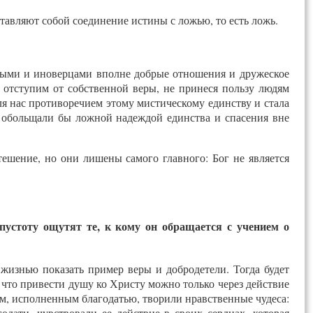
авляют собой соединение истины с ложью, то есть ложь.
ными и иноверцами вполне добрые отношения и дружеское
 отступим от собственной веры, не принеся пользу людям
я нас противоречием этому мистическому единству и стала
, обольщали бы ложной надеждой единства и спасения вне
тешение, но они лишены самого главного: Бог не является
 пустоту ощутят те, к кому он обращается с учением о
 жизнью показать пример веры и добродетели. Тогда будет
, что привести душу ко Христу можно только через действие
м, исполненным благодатью, творили нравственные чудеса:
дати, чувствовали ее действие в своих сердцах, которая