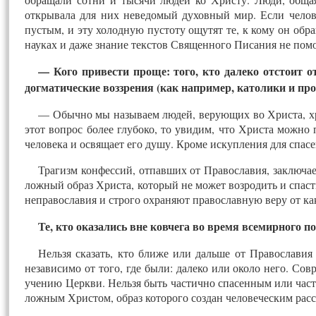
открывала для них неведомый духовный мир. Если челове
пустым, и эту холодную пустоту ощутят те, к кому он обра
науках и даже знание текстов Священного Писания не пом
— Кого привести проще: того, кто далеко отстоит о
догматические воззрения (как например, католики и пр
— Обычно мы называем людей, верующих во Христа, хр
этот вопрос более глубоко, то увидим, что Христа можно 
человека и освящает его душу. Кроме искупления для спа
Трагизм конфессий, отпавших от Православия, заключает
ложный образ Христа, который не может возродить и спас
неправославия и строго охраняют православную веру от к
Те, кто оказались вне ковчега во время всемирного п
Нельзя сказать, кто ближе или дальше от Православия
независимо от того, где были: далеко или около него. Сов
учению Церкви. Нельзя быть частично спасенным или част
ложным Христом, образ которого создан человеческим рас