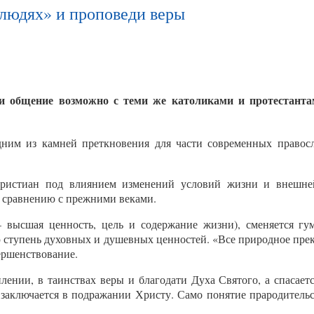
людях» и проповеди веры
и общение возможно с теми же католиками и протестант
дним из камней преткновения для части современных правос
христиан под влиянием изменений условий жизни и внешне
 сравнению с прежними веками.
 высшая ценность, цель и содержание жизни), сменяется гум
ю ступень духовных и душевных ценностей. «Все природное пре
ершенствование.
плении, в таинствах веры и благодати Духа Святого, а спасае
 заключается в подражании Христу. Само понятие прародительс