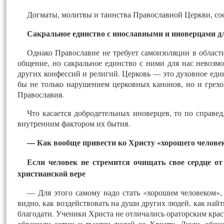
Догматы, молитвы и таинства Православной Церкви, сое
Сакральное единство с инославными и иноверцами д
Однако Православие не требует самоизоляции в облас
общение, но сакральное единство с ними для нас невозм
других конфессий и религий. Церковь — это духовное еди
бы не только нарушением церковных канонов, но и грехо
Православия.
Что касается добродетельных иноверцев, то по справе
внутренним фактором их бытия.
— Как вообще привести ко Христу «хорошего челове
Если человек не стремится очищать свое сердце от
христианской вере
— Для этого самому надо стать «хорошим человеком», 
видно, как воздействовать на души других людей, как найт
благодати. Ученики Христа не отличались ораторским кра
обращали сотни и тысячи людей ко Христу. Люди, общаяс