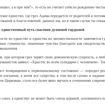
шил, а я при чем?», то есть он считает себя по рождению чисты
еское единство, где грех Адама передается от родителей к пото
бетований и благословений, данных им, но в таком случае ты от
 единственный путь спасения духовной гордыней
ости во единстве и единства во множественности заменяется 
ые гуманисты, лишенные чувства благодати как свидетельства
 мышления.
м, при котором грех теряет свою демоническую сущность, а люб
уманистов заявил: «Христос во всем солидарен с человеком». То
ого возвращения к первоначальному состоянию — породил реа
не изгнания, а затем все существа, в том числе сатана и падши
ое Церковью, стало все более явно звучать в сочинениях совре
е союз, а единство: не может быть союза церквей, основанного н