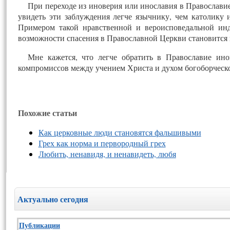
При переходе из иноверия или инославия в Православие
увидеть эти заблуждения легче язычнику, чем католику 
Примером такой нравственной и вероисповедальной инд
возможности спасения в Православной Церкви становится 
Мне кажется, что легче обратить в Православие ино
компромиссов между учением Христа и духом богоборческо
Похожие статьи
Как церковные люди становятся фальшивыми
Грех как норма и первородный грех
Любить, ненавидя, и ненавидеть, любя
Актуально сегодня
Публикации