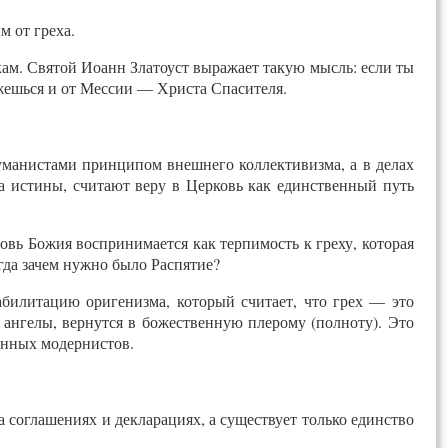
м от греха.
мкам. Святой Иоанн Златоуст выражает такую мысль: если ты
кажешься и от Мессии — Христа Спасителя.
гуманистами принципом внешнего коллективизма, а в делах
 истины, считают веру в Церковь как единственный путь
овь Божия воспринимается как терпимость к греху, которая
гда зачем нужно было Распятие?
билитацию оригенизма, который считает, что грех — это
е ангелы, вернутся в божественную плерому (полноту). Это
менных модернистов.
а соглашениях и декларациях, а существует только единство