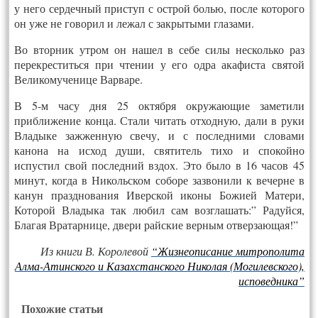
у него сердечный приступ с острой болью, после которого
он уже не говорил и лежал с закрытыми глазами.
Во вторник утром он нашел в себе силы несколько раз
перекреститься при чтении у его одра акафиста святой
Великомученице Варваре.
В 5-м часу дня 25 октября окружающие заметили
приближение конца. Стали читать отходную, дали в руки
Владыке зажженную свечу, и с последними словами
канона на исход души, святитель тихо и спокойно
испустил свой последний вздох. Это было в 16 часов 45
минут, когда в Никольском соборе зазвонили к вечерне в
канун празднования Иверской иконы Божией Матери,
Которой Владыка так любил сам возглашать:” Радуйся,
Благая Вратарнице, двери райские верным отверзающая!”
Из книги В. Королевой
“Жизнеописание митрополита
Алма-Атинского и Казахстанского Николая (Могилевского),
исповедника”
Похожие статьи