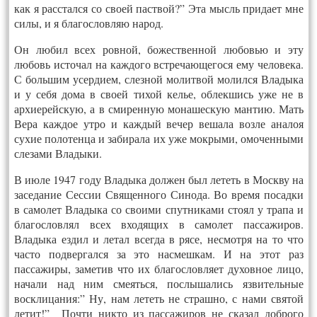
как я расстался со своей паствой?” Эта мысль придает мне
силы, и я благословляю народ.
Он любил всех ровной, божественной любовью и эту
любовь источал на каждого встречающегося ему человека.
С большим усердием, слезной молитвой молился Владыка
и у себя дома в своей тихой келье, облекшись уже не в
архиерейскую, а в смиренную монашескую мантию. Мать
Вера каждое утро и каждый вечер вешала возле аналоя
сухие полотенца и забирала их уже мокрыми, омоченными
слезами Владыки.
В июле 1947 году Владыка должен был лететь в Москву на
заседание Сессии Священного Синода. Во время посадки
в самолет Владыка со своими спутниками стоял у трапа и
благословлял всех входящих в самолет пассажиров.
Владыка ездил и летал всегда в рясе, несмотря на то что
часто подвергался за это насмешкам. И на этот раз
пассажиры, заметив что их благословляет духовное лицо,
начали над ним смеяться, послышались язвительные
восклицания:” Ну, нам лететь не страшно, с нами святой
летит!” Почти никто из пассажиров не сказал доброго