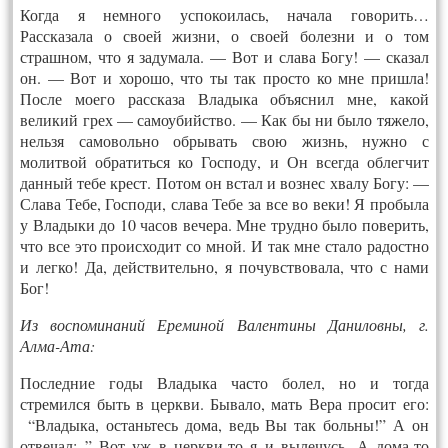
Когда я немного успокоилась, начала говорить…
Рассказала о своей жизни, о своей болезни и о том
страшном, что я задумала. — Вот и слава Богу! — сказал
он. — Вот и хорошо, что ты так просто ко мне пришла!
После моего рассказа Владыка объяснил мне, какой
великий грех — самоубийство. — Как бы ни было тяжело,
нельзя самовольно обрывать свою жизнь, нужно с
молитвой обратиться ко Господу, и Он всегда облегчит
данный тебе крест. Потом он встал и вознес хвалу Богу: —
Слава Тебе, Господи, слава Тебе за все во веки! Я пробыла
у Владыки до 10 часов вечера. Мне трудно было поверить,
что все это происходит со мной. И так мне стало радостно
и легко! Да, действительно, я почувствовала, что с нами
Бог!
Из воспоминаний Ереминой Валентины Даниловны, г.
Алма-Ата:
Последние годы Владыка часто болел, но и тогда
стремился быть в церкви. Бывало, мать Вера просит его:
“Владыка, останьтесь дома, ведь Вы так больны!” А он
отвечал: ” Вот уж в церкви-то я и вылечусь. А дома-то