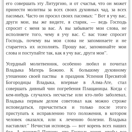
его совершать эту Литургию, и от счастья, что он может
принести молитвы за всех своих духовных чад, за всех
пасомых. Часто он просил своих пасомых: ” Вот я учу вас,
други мои, вы же видите, я старик, — ведь Господь
спросит с меня за вас. А вы забываете мои слова, не
исполняете того, чему я учу вас. С вас тоже спросит
Господь, почему вы мои слова не запоминаете и не
стараетесь их исполнять. Прошу вас, запоминайте мои
слова и поступайте так, как я учу вас, други мои”.
Усердный молитвенник, особенно любил и почитал
Владыка Матерь Божию. К большому духовному
утешению своей паствы в праздник Успения Пресвятой
Богородицы Владыка, впервые в Алма-Ате, стал
совершать дивный чин погребения Плащаницы. Когда с
кем-нибудь случалось несчастье или кто-либо заболевал,
Владыка первым делом советовал как можно строже
исповедаться, причаститься и только после этого
приступать к исправлению того положения, в котором
человек оказался, или к лечению болезни. Владыка
наставлял:” Нечистая исповедь — вот корень всех наших
бед. А почему? Потому, что Господь хочет, чтобы все