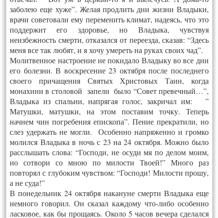
заболею еще хуже”. Желая продлить дни жизни Владыки,
врачи советовали ему переменить климат, надеясь, что это
поддержит его здоровье, но Владыка, чувствуя
неизбежность смерти, отказался от переезда, сказав: “Здесь
меня все так любят, и я хочу умереть на руках своих чад”.
Молитвенное настроение не покидало Владыку во все дни
его болезни. В воскресение 23 октября после последнего
своего причащения Святых Христовых Таин, когда
монахини в столовой запели было “Совет превечный…”,
Владыка из спальни, напрягая голос, закричал им: ”
Матушки, матушки, на этом поставим точку. Теперь
начнем чин погребения епископа”. Пение прекратили, но
слез удержать не могли. Особенно напряженно и громко
молился Владыка в ночь с 23 на 24 октября. Можно было
расслышать слова: “Господи, не осуди мя по делом моим,
но сотвори со мною по милости Твоей!” Много раз
повторял с глубоким чувством: “Господи! Милости прошу,
а не суда!”
В понедельник 24 октября накануне смерти Владыка еще
немного говорил. Он сказал каждому что-либо особенно
ласковое, как бы прощаясь. Около 5 часов вечера сделался