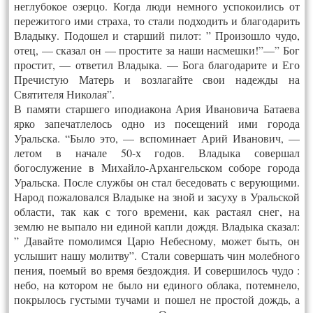
неглубокое озерцо. Когда люди немного успокоились от
пережитого ими страха, то стали подходить и благодарить
Владыку. Подошел и старший пилот: ” Произошло чудо,
отец, — сказал он — простите за наши насмешки!”—” Бог
простит, — ответил Владыка. — Бога благодарите и Его
Пречистую Матерь и возлагайте свои надежды на
Святителя Николая”.
В памяти старшего иподиакона Ария Ивановича Батаева
ярко запечатлелось одно из посещений ими города
Уральска. “Было это, — вспоминает Арий Иванович, —
летом в начале 50-х годов. Владыка совершал
богослужение в Михайло-Архангельском соборе города
Уральска. После службы он стал беседовать с верующими.
Народ пожаловался Владыке на зной и засуху в Уральской
области, так как с того времени, как растаял снег, на
землю не выпало ни единой капли дождя. Владыка сказал:
” Давайте помолимся Царю Небесному, может быть, он
услышит нашу молитву”. Стали совершать чин молебного
пения, поемый во время бездождия. И совершилось чудо :
небо, на котором не было ни единого облака, потемнело,
покрылось густыми тучами и пошел не простой дождь, а