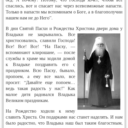
спаслись, вот и спасает нас через всевозможные напасти.
Только в напасти мы вспоминаем о Боге, а в благополучии
нашем нам не до Него”.
В дни Святой Пасхи и Рождества Христова двери дома
у
Владыки не закрывались. Все
христосовались, славили Господа!
Все! Все! Все! “На Пасху, —
вспоминают клирошане, — после
службы в храме мы ходили домой
к Владыке поздравить его с
праздником. Всю Пасху, бывало,
пропоем, а ему все мало, все
просит: “Давайте еще попоем…
ведь такая радость у нас!” Как
малое дитя радовался Владыка
Великим праздникам.
На Рождество ходили к нему
славить Христа. Он подарками нас станет наделять. И нам
было радостно, что Владыка наш был таким благостным,