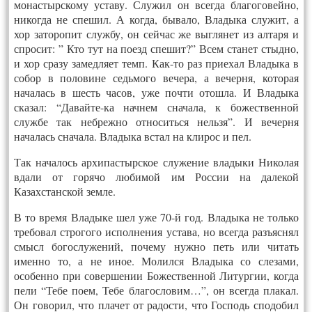
монастырскому уставу. Служил он всегда благоговейно,
никогда не спешил. А когда, бывало, Владыка служит, а
хор заторопит службу, он сейчас же выглянет из алтаря и
спросит: ” Кто тут на поезд спешит?” Всем станет стыдно,
и хор сразу замедляет темп. Как-то раз приехал Владыка в
собор в половине седьмого вечера, а вечерня, которая
началась в шесть часов, уже почти отошла. И Владыка
сказал: “Давайте-ка начнем сначала, к божественной
службе так небрежно относиться нельзя”. И вечерня
началась сначала. Владыка встал на клирос и пел.
Так началось архипастырское служение владыки Николая
вдали от горячо любимой им России на далекой
Казахстанской земле.
В то время Владыке шел уже 70-й год. Владыка не только
требовал строгого исполнения устава, но всегда разъяснял
смысл богослужений, почему нужно петь или читать
именно то, а не иное. Молился Владыка со слезами,
особенно при совершении Божественной Литургии, когда
пели “Тебе поем, Тебе благословим…”, он всегда плакал.
Он говорил, что плачет от радости, что Господь сподобил