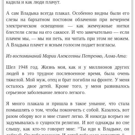
кадила и как люди плачут.
А сам Владыка всегда плакал. Особенно видны были его
слезы на бархатном постовом облачении при вечернем
электрическом освещении — как жемчужные нитки
блестели слезы на его саккосе. И что замечательно — если
плачем мы, — мы ни петь, ни читать при этом не можем.
А Владыка плачет и ясным голосом подает возгласы.
Из воспоминаний Марии Алексеевны Петренко, Алма-Ата:
Шел 1948 год. Жизнь моя, как и у миллионов других
людей в это трудное послевоенное время, была очень
тяжелой. Мой муж, отец и брат погибли на фронте. У меня
осталось двое детей. Кроме того, у меня развивалось
серьезное заболевание левого легкого.
Я много плакала и пришла в такое уныние, что стала
помышлять о том, чтобы покончить с собой. Казалось, вот
разом оборву все и мне станет легко. Я никогда всерьез не
задумывалась о сущности религии. И вот однажды во сне
слышу, как кто-то говорит мне: “Ты иди к Владыке, он
добрый. Он тебе поможет. И детей тебе надо окрестить “…