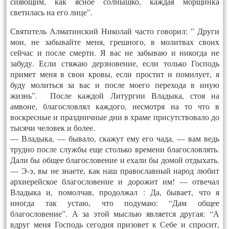
сияющим, как ясное солнышко, каждая морщинка
светилась на его лице”.
Святитель Алматинский Николай часто говорил: ” Други
мои, не забывайте меня, грешного, в молитвах своих
сейчас и после смерти. Я вас не забываю и никогда не
забуду. Если стяжаю дерзновение, если только Господь
примет меня в свои кровы, если простит и помилует, я
буду молиться за вас и после моего перехода в иную
жизнь”. После каждой Литургии Владыка, стоя на
амвоне, благословлял каждого, несмотря на то что в
воскресные и праздничные дни в храме присутствовало до
тысячи человек и более.
— Владыка, — бывало, скажут ему его чада, — вам ведь
трудно после службы еще столько времени благословлять.
Дали бы общее благословение и ехали бы домой отдыхать.
— Э-э, вы не знаете, как наш православный народ любит
архиерейское благословение и дорожит им! — отвечал
Владыка и, помолчав, продолжал : Да, бывает, что я
иногда так устаю, что подумаю: “Дам общее
благословение”. А за этой мыслью является другая: “А
вдруг меня Господь сегодня призовет к Себе и спросит,