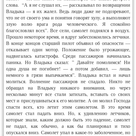
слова. “А я не слушал их, — рассказывал по возвращении
Владыка — я их жалел. Ведь люди даже не подозревают,
что не от своего ума и понятия говорят хулу, а выполняют
злую волю врага рода человеческого. Я спокойно
благословлял всех”. Все сели, самолет поднялся в воздух.
Прошло некоторое время, и вдруг забеспокоились летчики.
В конце концов старший пилот объявил об опасности —
отказывает один мотор. Положение было угрожающее,
надвигалась катастрофа. Среди пассажиров начиналась
паника. Но Владыка сказал: ” Давайте помолимся! Ни
одна душа не погибнет! — а потом добавил, — лишь
немного в грязи выпачкаемся”. Владыка встал и начал
молиться. Волнение пассажиров не спадало. Никто не
обращал на Владыку никакого внимания, но через
несколько минут все стали затихать, вставать со своих
мест и прислушиваться к его молитве. А он молил Господа
спасти всех, кто летит этим самолетом. В это время
самолет стал падать вниз. Но, к удивлению летчиков,
которые знали, каким должно быть это падение, самолет
не падал, как обычно, а как бы планировал и тихо
опускался вниз. Самолет упал в какое-то заболоченное, но