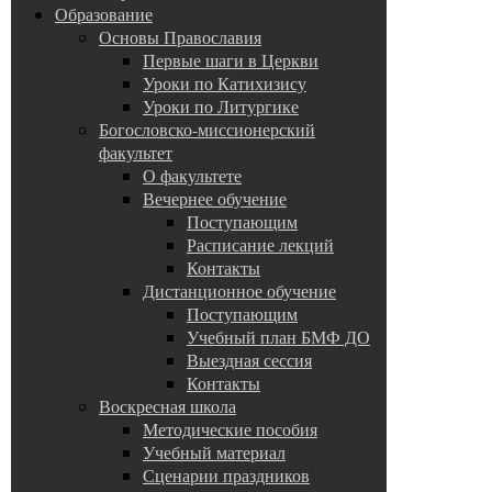
Образование
Основы Православия
Первые шаги в Церкви
Уроки по Катихизису
Уроки по Литургике
Богословско-миссионерский
факультет
О факультете
Вечернее обучение
Поступающим
Расписание лекций
Контакты
Дистанционное обучение
Поступающим
Учебный план БМФ ДО
Выездная сессия
Контакты
Воскресная школа
Методические пособия
Учебный материал
Сценарии праздников