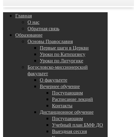
Главная
О нас
Обратная связь
Образование
Основы Православия
Первые шаги в Церкви
Уроки по Катихизису
Уроки по Литургике
Богословско-миссионерский
факультет
О факультете
Вечернее обучение
Поступающим
Расписание лекций
Контакты
Дистанционное обучение
Поступающим
Учебный план БМФ ДО
Выездная сессия