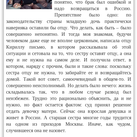
понятно, что брак был ошибкой и
надо возвращаться в Россию.
Препятствие было одно: по
законодательству страны младшую дочь практически
наверняка оставили бы отцу. Что делать, как быть – было
совершенно непонятно. И тогда моя знакомая, будучи
человеком даже еще не вполне церковным, написала отцу
Кириллу письмо, в котором рассказывала об этой
ситуации и сетовала на то, что сестру оставят отцу, а она
ему и не нужна на самом деле. И получила ответ, в
котором, наряду с прочим, были и такие слова: поскольку
сестра отцу не нужна, то забирайте ее и возвращайтесь
домой. Такой вот совет, самоочевидный в общем-то. И
совершенно неисполнимый. Но делать было нечего: жизнь
складывалась так, что в любом случае развод был
неизбежен. Трудно это рационально объяснить, да и не
нужно, но факт остается фактом: суд принял решение
отдать девочку матери. Сейчас она взрослая девушка и
живет в России. А старшая сестра многие годы трудится
на одном из приходов Москвы. Иначе, как чудом,
случившееся она не назовет.