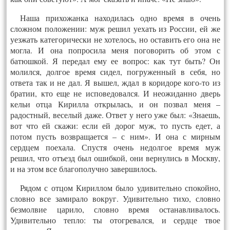
Наша прихожанка находилась одно время в очень
сложном положении: муж решил уехать из России, ей же
уезжать категорически не хотелось, но оставить его она не
могла. И она попросила меня поговорить об этом с
батюшкой. Я передал ему ее вопрос: как тут быть? Он
молился, долгое время сидел, погруженный в себя, но
ответа так и не дал. Я вышел, ждал в коридоре кого-то из
братии, кто еще не исповедовался. И неожиданно дверь
кельи отца Кирилла открылась, и он позвал меня –
радостный, веселый даже. Ответ у него уже был: «Знаешь,
вот что ей скажи: если ей дорог муж, то пусть едет, а
потом пусть возвращается – с ним». И она с мирным
сердцем поехала. Спустя очень недолгое время муж
решил, что отъезд был ошибкой, они вернулись в Москву,
и на этом все благополучно завершилось.
Рядом с отцом Кириллом было удивительно спокойно,
словно все замирало вокруг. Удивительно тихо, словно
безмолвие царило, словно время останавливалось.
Удивительно тепло: ты отогревался, и сердце твое