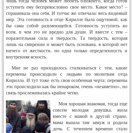
лишь тогда человек может любить ближнего, когда готов
уступить ему беспрекословно свое место. Какое место? –
спрашивала она себя. И тотчас же отвечала: весь видимый
мир. Эта готовность в отце Кирилле была ощутимой, как
бы сама собой разумеющейся. Готовность уступить во
всем, в чем это не вредно для души. И вместе с тем –
поразительная сила и твердость. Та твердость, которая
лишь на смирении и может быть основана, в которой нет
ничего от жесткости, но одна только определенность и
внутренняя ясность.
Мне не раз приходилось сталкиваться с тем, какие
перемены происходили с людьми по молитвам отца
Кирилла. И тут тоже есть своя особенная черта: перемены
эти происходили как бы ненароком, очень «незаметно», но
связь прослеживалась крайне четко.
Моя хорошая знакомая, тогда еще
совсем молодая девушка, жила
вместе с мамой в другой стране,
мама вышла там замуж и родила
дочь. С течением времени стало