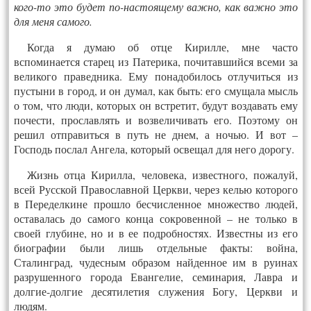
кого-то это будет по-настоящему важно, как важно это
для меня самого.
Когда я думаю об отце Кирилле, мне часто
вспоминается старец из Патерика, почитавшийся всеми за
великого праведника. Ему понадобилось отлучиться из
пустыни в город, и он думал, как быть: его смущала мысль
о том, что люди, которых он встретит, будут воздавать ему
почести, прославлять и возвеличивать его. Поэтому он
решил отправиться в путь не днем, а ночью. И вот –
Господь послал Ангела, который освещал для него дорогу.
Жизнь отца Кирилла, человека, известного, пожалуй,
всей Русской Православной Церкви, через келью которого
в Переделкине прошло бесчисленное множество людей,
оставалась до самого конца сокровенной – не только в
своей глубине, но и в ее подробностях. Известны из его
биографии были лишь отдельные факты: война,
Сталинград, чудесным образом найденное им в руинах
разрушенного города Евангелие, семинария, Лавра и
долгие-долгие десятилетия служения Богу, Церкви и
людям.