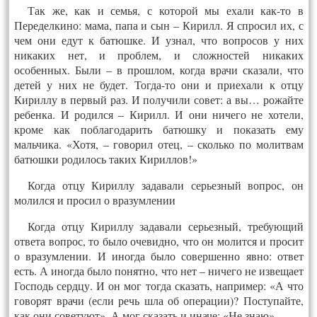
Так же, как и семья, с которой мы ехали как-то в
Переделкино: мама, папа и сын – Кирилл. Я спросил их, с
чем они едут к батюшке. И узнал, что вопросов у них
никаких нет, и проблем, и сложностей никаких
особенных. Были – в прошлом, когда врачи сказали, что
детей у них не будет. Тогда-то они и приехали к отцу
Кириллу в первый раз. И получили совет: а вы… рожайте
ребенка. И родился – Кирилл. И они ничего не хотели,
кроме как поблагодарить батюшку и показать ему
мальчика. «Хотя, – говорил отец, – сколько по молитвам
батюшки родилось таких Кириллов!»
Когда отцу Кириллу задавали серьезный вопрос, он
молился и просил о вразумлении
Когда отцу Кириллу задавали серьезный, требующий
ответа вопрос, то было очевидно, что он молится и просит
о вразумлении. И иногда было совершенно явно: ответ
есть. А иногда было понятно, что нет – ничего не извещает
Господь сердцу. И он мог тогда сказать, например: «А что
говорят врачи (если речь шла об операции)? Поступайте,
как они советуют». А мог сказать и иначе: «Не знаю».