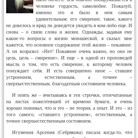
человеке гордость, самолюбие. Пожалуй,
именно это и было в нем самым
удивительным: его смирение, такое, какого
не довелось и вряд ли доведется увидеть в ком-либо еще. И
снова – о связи слова и жизни. Однажды, задавая ему
какие-то вопросы о жизни монашеской, я сказал: мне
кажется, что основное содержание этой жизни – покаяние.
А он возразил: «Нет! Покаяние очень важно, но оно не
цель, цель – смирение». И еще – в одной из проповедей
мысль о том, что есть смирение, к которому человек
понуждает себя. И есть совершенно иное – ставшее
устроением, естественным, а точнее –
сверхъестественным, благодатным состоянием человека.
И опять же – вчитываясь в эти строчки, отпечатанные
на листах пожелтевшей от времени бумаги, я очень
хорошо понимал, что и это – не теория, а опыт. И это – из
того самого, «ставшего устроением», естественным, а
точнее сверхъестественным состоянием.
Игумения Арсения (Себрякова) писала когда-то, что