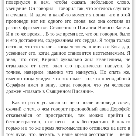
повернулся к нам, чтобы сказать небольшое слово,
увещание. Он говорил – говорил так, что хотелось слушать
и слушать. И вдруг в какой-то момент я понял, что в этой
проповеди нет ни одного его слова: вся она соткана из
разных фрагментов Священного Писания Нового Завета.
И в то же время… В то же время все, что он говорил, было
и его достоянием, содержанием его сердца. Я тогда только
осознал, что это такое – когда человек, приняв от Бога дар,
усваивает его, когда данное становится неотъемлемым. Я
знал, что отец Кирилл буквально жил Евангелием, не
отрывался от него, знал его практически наизусть (а
точнее, наверное, именно что наизусть). Но опять же,
именно тогда увидел, что это такое – то, что преподобный
Серафим имел в виду, когда говорил, что ум человека
должен «плавать в Священном Писании».
Как-то раз я услышал от него после исповеди совет,
схожий с тем, о чем говорит преподобный авва Дорофей:
отказывайся от пристрастий, так можно прийти к
беспристрастию, а от него – и к бесстрастию. Я как-то
горько и в то же время легкомысленно отозвался на него в
том духе, что, дескать, в наше время бесстрастие – вещь