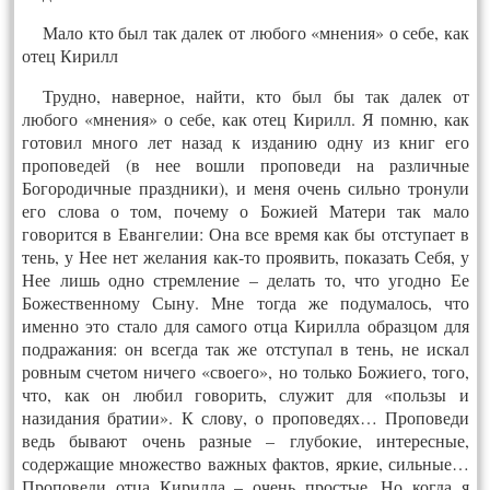
Мало кто был так далек от любого «мнения» о себе, как
отец Кирилл
Трудно, наверное, найти, кто был бы так далек от
любого «мнения» о себе, как отец Кирилл. Я помню, как
готовил много лет назад к изданию одну из книг его
проповедей (в нее вошли проповеди на различные
Богородичные праздники), и меня очень сильно тронули
его слова о том, почему о Божией Матери так мало
говорится в Евангелии: Она все время как бы отступает в
тень, у Нее нет желания как-то проявить, показать Себя, у
Нее лишь одно стремление – делать то, что угодно Ее
Божественному Сыну. Мне тогда же подумалось, что
именно это стало для самого отца Кирилла образцом для
подражания: он всегда так же отступал в тень, не искал
ровным счетом ничего «своего», но только Божиего, того,
что, как он любил говорить, служит для «пользы и
назидания братии». К слову, о проповедях… Проповеди
ведь бывают очень разные – глубокие, интересные,
содержащие множество важных фактов, яркие, сильные…
Проповеди отца Кирилла – очень простые. Но когда я