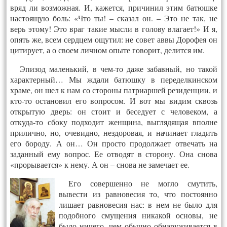
вряд ли возможная. И, кажется, причинил этим батюшке
настоящую боль: «Что ты! – сказал он. – Это не так, не
верь этому! Это враг такие мысли в голову влагает!» И я,
опять же, всем сердцем ощутил: не совет аввы Дорофея он
цитирует, а о своем личном опыте говорит, делится им.
Эпизод маленький, в чем-то даже забавный, но такой
характерный… Мы ждали батюшку в переделкинском
храме, он шел к нам со стороны патриаршей резиденции, и
кто-то остановил его вопросом. И вот мы видим сквозь
открытую дверь: он стоит и беседует с человеком, а
откуда-то сбоку подходит женщина, выглядящая вполне
прилично, но, очевидно, нездоровая, и начинает гладить
его бороду. А он… Он просто продолжает отвечать на
заданный ему вопрос. Ее отводят в сторону. Она снова
«прорывается» к нему. А он – снова не замечает ее.
Его совершенно не могло смутить,
вывести из равновесия то, что постоянно
лишает равновесия нас: в нем не было для
подобного смущения никакой основы, не
было ничего, чем обычно обнаруживается в