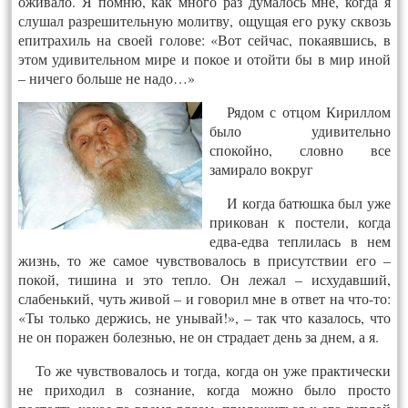
оживало. Я помню, как много раз думалось мне, когда я
слушал разрешительную молитву, ощущая его руку сквозь
епитрахиль на своей голове: «Вот сейчас, покаявшись, в
этом удивительном мире и покое и отойти бы в мир иной
– ничего больше не надо…»
Рядом с отцом Кириллом
было удивительно
спокойно, словно все
замирало вокруг
И когда батюшка был уже
прикован к постели, когда
едва-едва теплилась в нем
жизнь, то же самое чувствовалось в присутствии его –
покой, тишина и это тепло. Он лежал – исхудавший,
слабенький, чуть живой – и говорил мне в ответ на что-то:
«Ты только держись, не унывай!», – так что казалось, что
не он поражен болезнью, не он страдает день за днем, а я.
То же чувствовалось и тогда, когда он уже практически
не приходил в сознание, когда можно было просто