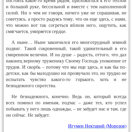
постоять какое-то время рядом, приложиться к его теплой
и большой руке, бессильной и вместе с тем наполненной
силой. Ни о чем не говоря, ничего уже не спрашивая, не
советуясь, а просто радуясь тому, что он еще здесь, с нами,
что можно вот так согреться вблизи него, ощутить, как
смягчается, умиряется сердце.
А ныне… Ныне закончился его многотрудный земной
подвиг. Такой сокровенный, такой удивительный в его
смиренном величии. И на душе – радость, оттого, что дал
наконец верному труженику Своему Господь упокоение от
трудов. И скорбь – потому что мы еще здесь, и как бы по-
детски, как бы малодушно ни прозвучало это, но трудно не
испытать чувство какого-то горького, хоть и не
безнадежного сиротства.
Не безнадежного, конечно. Ведь он, который всегда
всех помнил по именам, подчас – даже тех, кто успел
побывать у него лишь однажды, – не забудет нас и там, где
он сейчас. Не забудет.
Игумен Нектарий (Морозов)