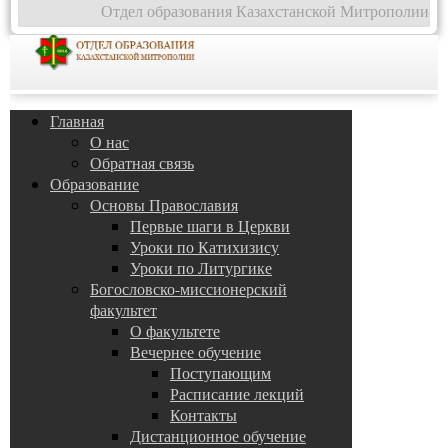
Отдел образования Казахстанской Митрополии
Главная
О нас
Обратная связь
Образование
Основы Православия
Первые шаги в Церкви
Уроки по Катихизису
Уроки по Литургике
Богословско-миссионерский
факультет
О факультете
Вечернее обучение
Поступающим
Расписание лекций
Контакты
Дистанционное обучение